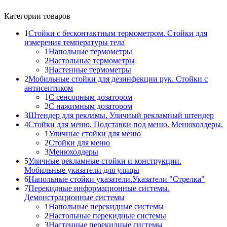
Категории товаров
1
Стойки с бесконтактным термометром. Стойки для
измерения температуры тела
1
Напольные термометры
2
Настольные термометры
3
Настенные термометры
2
Мобильные стойки для дезинфекции рук. Стойки с
антисептиком
1
С сенсорным дозатором
2
С нажимным дозатором
3
Штендер для рекламы. Уличный рекламный штендер
4
Стойки для меню. Подставки под меню. Менюхолдеры.
1
Уличные стойки для меню
2
Стойки для меню
3
Менюхолдеры
5
Уличные рекламные стойки и конструкции.
Мобильные указатели для улицы
6
Напольные стойки указатели.Указатели "Стрелка"
7
Перекидные информационные системы.
Демонстрационные системы
1
Напольные перекидные системы
2
Настольные перекидные системы
3
Настенные перекидные системы