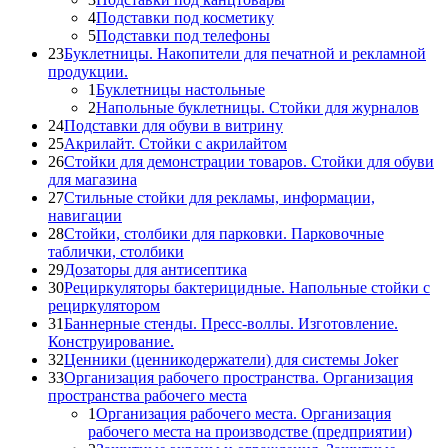
4
Подставки под косметику
5
Подставки под телефоны
23
Буклетницы. Накопители для печатной и рекламной
продукции.
1
Буклетницы настольные
2
Напольные буклетницы. Стойки для журналов
24
Подставки для обуви в витрину
25
Акрилайт. Стойки с акрилайтом
26
Стойки для демонстрации товаров. Стойки для обуви
для магазина
27
Стильные стойки для рекламы, информации,
навигации
28
Стойки, столбики для парковки. Парковочные
таблички, столбики
29
Дозаторы для антисептика
30
Рециркуляторы бактерицидные. Напольные стойки с
рециркулятором
31
Баннерные стенды. Пресс-воллы. Изготовление.
Конструирование.
32
Ценники (ценникодержатели) для системы Joker
33
Организация рабочего пространства. Организация
пространства рабочего места
1
Организация рабочего места. Организация
рабочего места на производстве (предприятии)