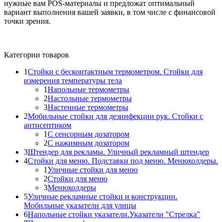
нужные вам POS-материалы и предложат оптимальный
вариант выполнения вашей заявки, в том числе с финансовой
точки зрения.
Категории товаров
1
Стойки с бесконтактным термометром. Стойки для
измерения температуры тела
1
Напольные термометры
2
Настольные термометры
3
Настенные термометры
2
Мобильные стойки для дезинфекции рук. Стойки с
антисептиком
1
С сенсорным дозатором
2
С нажимным дозатором
3
Штендер для рекламы. Уличный рекламный штендер
4
Стойки для меню. Подставки под меню. Менюхолдеры.
1
Уличные стойки для меню
2
Стойки для меню
3
Менюхолдеры
5
Уличные рекламные стойки и конструкции.
Мобильные указатели для улицы
6
Напольные стойки указатели.Указатели "Стрелка"