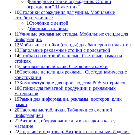
3
Баннерные стойки ограждения. Стойки
ограждения "Штакетник"
10
Столбики ограждения для улицы. Мобильные
столбики уличные
1
Столбики с лентой
2
Уличные столбики
11
Уличные рекламные стенды. Мобильные стенды для
информации.
12
Мобильные стойки (стенды) для баннеров и плакатов.
13
Напольные рекламные стойки с подсветкой
14
Стойки со световой панелью. Световые рамки на
стойках
15
Световые панели клик. Светящиеся рамки
16
Световые панели для рекламы. Светодинамические
конструкции
17
Комплектующие для производства POS материалов
18
Стойки для печатной продукции и рекламных
материалов
19
Рамки для информации, рекламы, постеров, клик
рамки
20
Настольные таблички. Таблички со сменной
информацией
21
Витрины, оборудование для выкладки в кафе,
магазине
22
Подставки под товар. Витрины настольные. Изделия