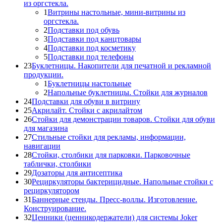
из оргстекла.
1
Витрины настольные, мини-витрины из
оргстекла.
2
Подставки под обувь
3
Подставки под канцтовары
4
Подставки под косметику
5
Подставки под телефоны
23
Буклетницы. Накопители для печатной и рекламной
продукции.
1
Буклетницы настольные
2
Напольные буклетницы. Стойки для журналов
24
Подставки для обуви в витрину
25
Акрилайт. Стойки с акрилайтом
26
Стойки для демонстрации товаров. Стойки для обуви
для магазина
27
Стильные стойки для рекламы, информации,
навигации
28
Стойки, столбики для парковки. Парковочные
таблички, столбики
29
Дозаторы для антисептика
30
Рециркуляторы бактерицидные. Напольные стойки с
рециркулятором
31
Баннерные стенды. Пресс-воллы. Изготовление.
Конструирование.
32
Ценники (ценникодержатели) для системы Joker