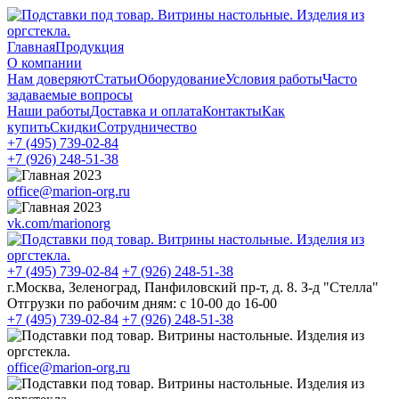
Главная
Продукция
О компании
Нам доверяют
Статьи
Оборудование
Условия работы
Часто
задаваемые вопросы
Наши работы
Доставка и оплата
Контакты
Как
купить
Скидки
Сотрудничество
+7 (495)
739-02-84
+7 (926)
248-51-38
office@marion-org.ru
vk.com/marionorg
+7 (495)
739-02-84
+7 (926)
248-51-38
г.Москва, Зеленоград, Панфиловский пр-т, д. 8. З-д "Стелла"
Отгрузки по рабочим дням:
с 10-00 до 16-00
+7 (495)
739-02-84
+7 (926)
248-51-38
office@marion-org.ru