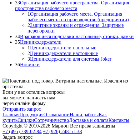
33
Организация рабочего пространства. Организация
пространства рабочего места
1
Организация рабочего места. Организация
рабочего места на производстве (предприятии)
2
Защитные экраны и ограждения. Защитные
перегородки
34
Вращающиеся подставки настольные, стойки, рамки
35
Ценникодержатели
1
Ценникодержатели напольные
2
Ценникодержатели настольные
3
Ценникодержатели для системы Joker
36
Новинки
Если у вас остались вопросы
вы можете написать нам
через онлайн форму
Отправить запрос
Главная
Продукция
О компании
Наши работы
Как
купить
Скидки
Сотрудничество
Доставка и оплата
Контакты
Copyright © 2010-2026 Марион Все права защищены.
+7 (495)
739-02-84
+7 (926)
248-51-38
Задать вопрос