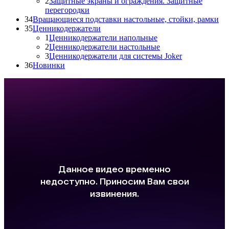
2
Защитные экраны и ограждения. Защитные
перегородки
34
Вращающиеся подставки настольные, стойки, рамки
35
Ценникодержатели
1
Ценникодержатели напольные
2
Ценникодержатели настольные
3
Ценникодержатели для системы Joker
36
Новинки