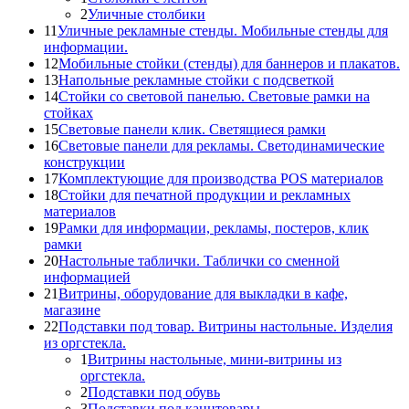
2
Уличные столбики
11
Уличные рекламные стенды. Мобильные стенды для
информации.
12
Мобильные стойки (стенды) для баннеров и плакатов.
13
Напольные рекламные стойки с подсветкой
14
Стойки со световой панелью. Световые рамки на
стойках
15
Световые панели клик. Светящиеся рамки
16
Световые панели для рекламы. Светодинамические
конструкции
17
Комплектующие для производства POS материалов
18
Стойки для печатной продукции и рекламных
материалов
19
Рамки для информации, рекламы, постеров, клик
рамки
20
Настольные таблички. Таблички со сменной
информацией
21
Витрины, оборудование для выкладки в кафе,
магазине
22
Подставки под товар. Витрины настольные. Изделия
из оргстекла.
1
Витрины настольные, мини-витрины из
оргстекла.
2
Подставки под обувь
3
Подставки под канцтовары