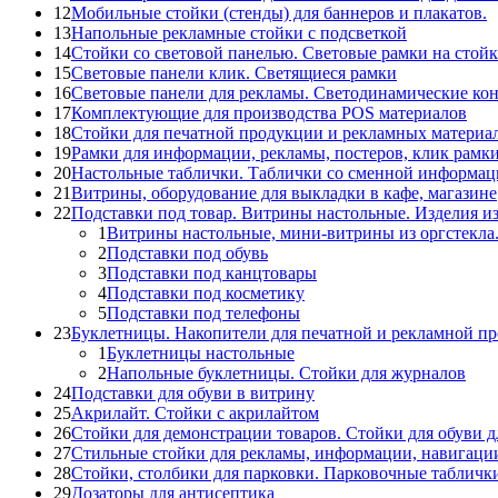
12
Мобильные стойки (стенды) для баннеров и плакатов.
13
Напольные рекламные стойки с подсветкой
14
Стойки со световой панелью. Световые рамки на стойк
15
Световые панели клик. Светящиеся рамки
16
Световые панели для рекламы. Светодинамические ко
17
Комплектующие для производства POS материалов
18
Стойки для печатной продукции и рекламных материа
19
Рамки для информации, рекламы, постеров, клик рамк
20
Настольные таблички. Таблички со сменной информац
21
Витрины, оборудование для выкладки в кафе, магазине
22
Подставки под товар. Витрины настольные. Изделия из
1
Витрины настольные, мини-витрины из оргстекла
2
Подставки под обувь
3
Подставки под канцтовары
4
Подставки под косметику
5
Подставки под телефоны
23
Буклетницы. Накопители для печатной и рекламной п
1
Буклетницы настольные
2
Напольные буклетницы. Стойки для журналов
24
Подставки для обуви в витрину
25
Акрилайт. Стойки с акрилайтом
26
Стойки для демонстрации товаров. Стойки для обуви д
27
Стильные стойки для рекламы, информации, навигаци
28
Стойки, столбики для парковки. Парковочные табличк
29
Дозаторы для антисептика