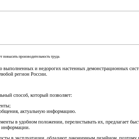
т повысить производительность труда.
о выполненных и недорогих настенных демонстрационных систем
 любой регион России.
ьный способ, который позволяет:
енты;
ообщения, актуальную информацию.
менты в удобном положении, перелистывать их, предлагает быс
м информации.
сты в эксплуатации, обладают лаконичным дизайном, поэтому 