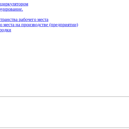
ециркулятором
руирование.
транства рабочего места
о места на производстве (предприятии)
родки