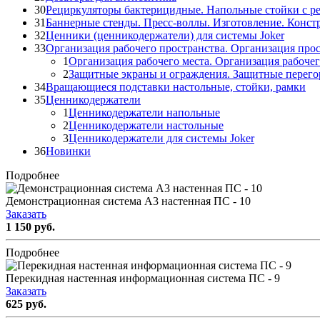
30
Рециркуляторы бактерицидные. Напольные стойки с р
31
Баннерные стенды. Пресс-воллы. Изготовление. Конст
32
Ценники (ценникодержатели) для системы Joker
33
Организация рабочего пространства. Организация прос
1
Организация рабочего места. Организация рабочег
2
Защитные экраны и ограждения. Защитные перего
34
Вращающиеся подставки настольные, стойки, рамки
35
Ценникодержатели
1
Ценникодержатели напольные
2
Ценникодержатели настольные
3
Ценникодержатели для системы Joker
36
Новинки
Подробнее
Демонстрационная система А3 настенная ПС - 10
Заказать
1 150 руб.
Подробнее
Перекидная настенная информационная система ПС - 9
Заказать
625 руб.