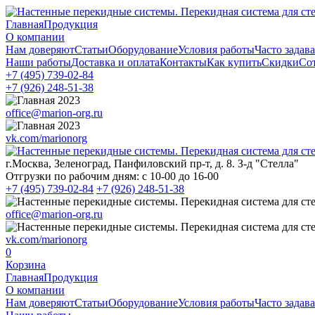
Главная
Продукция
О компании
Нам доверяют
Статьи
Оборудование
Условия работы
Часто задав
Наши работы
Доставка и оплата
Контакты
Как купить
Скидки
Со
+7 (495)
739-02-84
+7 (926)
248-51-38
office@marion-org.ru
vk.com/marionorg
г.Москва, Зеленоград, Панфиловский пр-т, д. 8. З-д "Стелла"
Отгрузки по рабочим дням:
с 10-00 до 16-00
+7 (495)
739-02-84
+7 (926)
248-51-38
office@marion-org.ru
vk.com/marionorg
0
Корзина
Главная
Продукция
О компании
Нам доверяют
Статьи
Оборудование
Условия работы
Часто задав