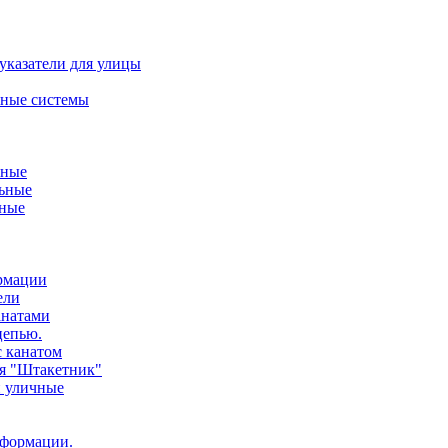
указатели для улицы
ные системы
ьные
ьные
нные
ормации
ели
анатами
цепью.
с канатом
ия "Штакетник"
и уличные
нформации.