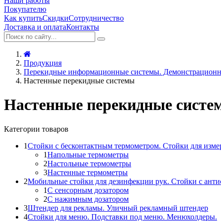
Наши работы
Покупателю
Как купить
Скидки
Сотрудничество
Доставка и оплата
Контакты
Продукция
Перекидные информационные системы. Демонстрационн
Настенные перекидные системы
Настенные перекидные систем
Категории товаров
1
Стойки с бесконтактным термометром. Стойки для изме
1
Напольные термометры
2
Настольные термометры
3
Настенные термометры
2
Мобильные стойки для дезинфекции рук. Стойки с ант
1
С сенсорным дозатором
2
С нажимным дозатором
3
Штендер для рекламы. Уличный рекламный штендер
4
Стойки для меню. Подставки под меню. Менюхолдеры.