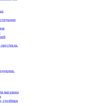
ах
нструкции
лов
и
ией
 оргстекла.
.
родукции.
ля магазина
и
и, столбики