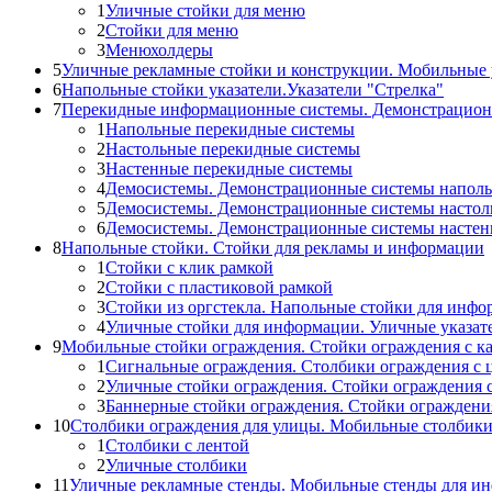
1
Уличные стойки для меню
2
Стойки для меню
3
Менюхолдеры
5
Уличные рекламные стойки и конструкции. Мобильные 
6
Напольные стойки указатели.Указатели "Стрелка"
7
Перекидные информационные системы. Демонстрацион
1
Напольные перекидные системы
2
Настольные перекидные системы
3
Настенные перекидные системы
4
Демосистемы. Демонстрационные системы напол
5
Демосистемы. Демонстрационные системы настол
6
Демосистемы. Демонстрационные системы насте
8
Напольные стойки. Стойки для рекламы и информации
1
Стойки с клик рамкой
2
Стойки с пластиковой рамкой
3
Стойки из оргстекла. Напольные стойки для инф
4
Уличные стойки для информации. Уличные указат
9
Мобильные стойки ограждения. Стойки ограждения с к
1
Сигнальные ограждения. Столбики ограждения с 
2
Уличные стойки ограждения. Стойки ограждения 
3
Баннерные стойки ограждения. Стойки огражден
10
Столбики ограждения для улицы. Мобильные столбик
1
Столбики с лентой
2
Уличные столбики
11
Уличные рекламные стенды. Мобильные стенды для и