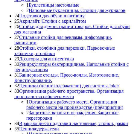
1
Буклетницы настольные
2
Напольные буклетницы. Стойки для журналов
24
Подставки для обуви в витрину
25
Акрилайт. Стойки с акрилайтом
26
Стойки для демонстрации товаров. Стойки для обуви
для магазина
27
Стильные стойки для рекламы, информации,
навигации
28
Стойки, столбики для парковки. Парковочные
таблички, столбики
29
Дозаторы для антисептика
30
Рециркуляторы бактерицидные. Напольные стойки с
рециркулятором
31
Баннерные стенды. Пресс-воллы. Изготовление.
Конструирование.
32
Ценники (ценникодержатели) для системы Joker
33
Организация рабочего пространства. Организация
пространства рабочего места
1
Организация рабочего места. Организация
рабочего места на производстве (предприятии)
2
Защитные экраны и ограждения. Защитные
перегородки
34
Вращающиеся подставки настольные, стойки, рамки
35
Ценникодержатели