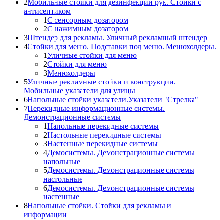
2
Мобильные стойки для дезинфекции рук. Стойки с
антисептиком
1
С сенсорным дозатором
2
С нажимным дозатором
3
Штендер для рекламы. Уличный рекламный штендер
4
Стойки для меню. Подставки под меню. Менюхолдеры.
1
Уличные стойки для меню
2
Стойки для меню
3
Менюхолдеры
5
Уличные рекламные стойки и конструкции.
Мобильные указатели для улицы
6
Напольные стойки указатели.Указатели "Стрелка"
7
Перекидные информационные системы.
Демонстрационные системы
1
Напольные перекидные системы
2
Настольные перекидные системы
3
Настенные перекидные системы
4
Демосистемы. Демонстрационные системы
напольные
5
Демосистемы. Демонстрационные системы
настольные
6
Демосистемы. Демонстрационные системы
настенные
8
Напольные стойки. Стойки для рекламы и
информации