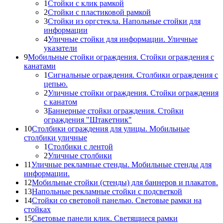
1
Стойки с клик рамкой
2
Стойки с пластиковой рамкой
3
Стойки из оргстекла. Напольные стойки для
информации
4
Уличные стойки для информации. Уличные
указатели
9
Мобильные стойки ограждения. Стойки ограждения с
канатами
1
Сигнальные ограждения. Столбики ограждения с
цепью.
2
Уличные стойки ограждения. Стойки ограждения
с канатом
3
Баннерные стойки ограждения. Стойки
ограждения "Штакетник"
10
Столбики ограждения для улицы. Мобильные
столбики уличные
1
Столбики с лентой
2
Уличные столбики
11
Уличные рекламные стенды. Мобильные стенды для
информации.
12
Мобильные стойки (стенды) для баннеров и плакатов.
13
Напольные рекламные стойки с подсветкой
14
Стойки со световой панелью. Световые рамки на
стойках
15
Световые панели клик. Светящиеся рамки