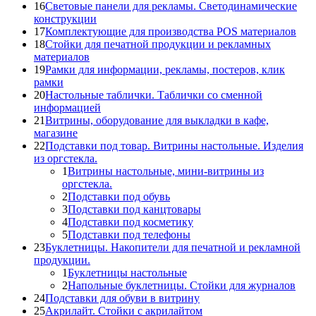
16
Световые панели для рекламы. Светодинамические
конструкции
17
Комплектующие для производства POS материалов
18
Стойки для печатной продукции и рекламных
материалов
19
Рамки для информации, рекламы, постеров, клик
рамки
20
Настольные таблички. Таблички со сменной
информацией
21
Витрины, оборудование для выкладки в кафе,
магазине
22
Подставки под товар. Витрины настольные. Изделия
из оргстекла.
1
Витрины настольные, мини-витрины из
оргстекла.
2
Подставки под обувь
3
Подставки под канцтовары
4
Подставки под косметику
5
Подставки под телефоны
23
Буклетницы. Накопители для печатной и рекламной
продукции.
1
Буклетницы настольные
2
Напольные буклетницы. Стойки для журналов
24
Подставки для обуви в витрину
25
Акрилайт. Стойки с акрилайтом