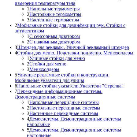
измерения температуры тела
1
Напольные термометры
2
Настольные термометры
3
Настенные термометры
2
Мобильные стойки для дезинфекции рук. Стойки с
антисептиком
1
С сенсорным дозатором
2
С нажимным дозатором
3
Штендер для рекламы. Уличный рекламный штендер
4
Стойки для меню. Подставки под меню. Менюхолдеры.
1
Уличные стойки для меню
2
Стойки для меню
3
Менюхолдеры
5
Уличные рекламные стойки и конструкции.
Мобильные указатели для улицы
6
Напольные стойки указатели.Указатели "Стрелка"
7
Перекидные информационные системы.
Демонстрационные системы
1
Напольные перекидные системы
2
Настольные перекидные системы
3
Настенные перекидные системы
4
Демосистемы. Демонстрационные системы
напольные
5
Демосистемы. Демонстрационные системы
настольные