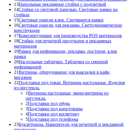
13
Напольные рекламные стойки с подсветкой
14
Стойки со световой панелью. Световые рамки на
стойках
15
Световые панели клик. Светящиеся рамки
16
Световые панели для рекламы. Светодинамические
конструкции
17
Комплектующие для производства POS материалов
18
Стойки для печатной продукции и рекламных
материалов
19
Рамки для информации, рекламы, постеров, клик
рамки
20
Настольные таблички. Таблички со сменной
информацией
21
Витрины, оборудование для выкладки в кафе,
магазине
22
Подставки под товар. Витрины настольные. Изделия
из оргстекла.
1
Витрины настольные, мини-витрины из
оргстекла.
2
Подставки под обувь
3
Подставки под канцтовары
4
Подставки под косметику
5
Подставки под телефоны
23
Буклетницы. Накопители для печатной и рекламной
продукции.