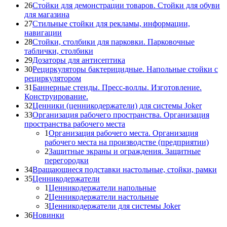
26
Стойки для демонстрации товаров. Стойки для обуви
для магазина
27
Стильные стойки для рекламы, информации,
навигации
28
Стойки, столбики для парковки. Парковочные
таблички, столбики
29
Дозаторы для антисептика
30
Рециркуляторы бактерицидные. Напольные стойки с
рециркулятором
31
Баннерные стенды. Пресс-воллы. Изготовление.
Конструирование.
32
Ценники (ценникодержатели) для системы Joker
33
Организация рабочего пространства. Организация
пространства рабочего места
1
Организация рабочего места. Организация
рабочего места на производстве (предприятии)
2
Защитные экраны и ограждения. Защитные
перегородки
34
Вращающиеся подставки настольные, стойки, рамки
35
Ценникодержатели
1
Ценникодержатели напольные
2
Ценникодержатели настольные
3
Ценникодержатели для системы Joker
36
Новинки