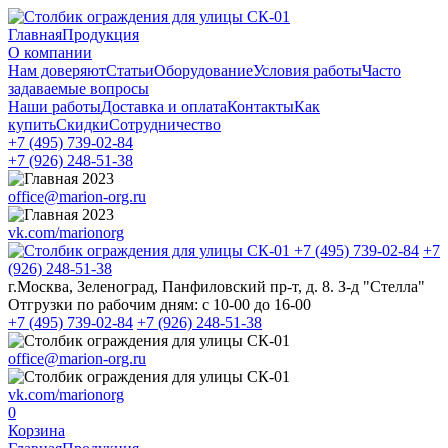
Главная
Продукция
О компании
Нам доверяют
Статьи
Оборудование
Условия работы
Часто
задаваемые вопросы
Наши работы
Доставка и оплата
Контакты
Как
купить
Скидки
Сотрудничество
+7 (495)
739-02-84
+7 (926)
248-51-38
office@marion-org.ru
vk.com/marionorg
+7 (495)
739-02-84
+7
(926)
248-51-38
г.Москва, Зеленоград, Панфиловский пр-т, д. 8. З-д "Стелла"
Отгрузки по рабочим дням:
с 10-00 до 16-00
+7 (495)
739-02-84
+7 (926)
248-51-38
office@marion-org.ru
vk.com/marionorg
0
Корзина