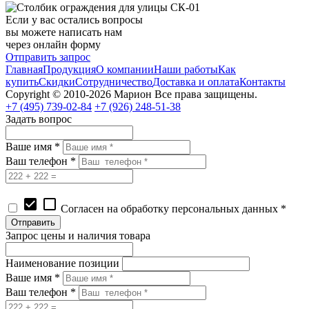
Если у вас остались вопросы
вы можете написать нам
через онлайн форму
Отправить запрос
Главная
Продукция
О компании
Наши работы
Как
купить
Скидки
Сотрудничество
Доставка и оплата
Контакты
Copyright © 2010-2026 Марион Все права защищены.
+7 (495)
739-02-84
+7 (926)
248-51-38
Задать вопрос
Ваше имя *
Ваш телефон *
check_box
check_box_outline_blank
Согласен на обработку персональных данных *
Запрос цены и наличия товара
Наименование позиции
Ваше имя *
Ваш телефон *