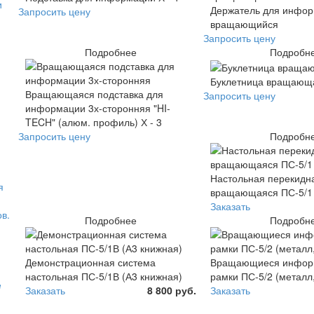
и
Держатель для инфор
Запросить цену
вращающийся
Запросить цену
Подробнее
Подробн
Буклетница вращающа
Вращающаяся подставка для
Запросить цену
информации 3х-сторонняя "HI-
TECH" (алюм. профиль) Х - 3
Запросить цену
Подробн
Настольная перекидн
я
вращающаяся ПС-5/1 
Заказать
в.
Подробнее
Подробн
Демонстрационная система
Вращающиеся инфор
настольная ПС-5/1В (А3 книжная)
рамки ПС-5/2 (металл,
е
Заказать
8 800 руб.
Заказать