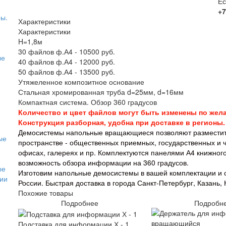
Ес
+7
ы.
Характеристики
Характеристики
H=1,8м
30 файлов ф.А4 - 10500 руб.
ые
40 файлов ф.А4 - 12000 руб.
50 файлов ф.А4 - 13500 руб.
Утяжеленное композитное основание
Стальная хромированная труба d=25мм, d=16мм
Компактная система. Обзор 360 градусов
Количество и цвет файлов могут быть изменены по жела
Конструкция разборная, удобна при доставке в регионы.
Демосистемы напольные вращающиеся позволяют разместит
ые
пространстве - общественных приемных, государственных и ч
офисах, галереях и пр. Комплектуются панелями А4 книжно
возможность обзора информации на 360 градусов.
ые
Изготовим напольные демосистемы в вашей комплектации и 
ии
России. Быстрая доставка в города Санкт-Петербург, Казань,
Похожие товары
Подробнее
Подробн
Подставка для информации Х - 1