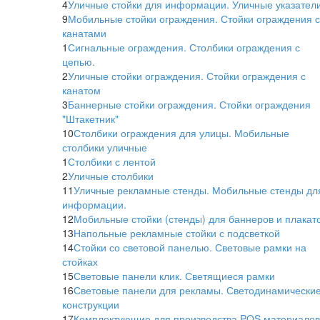
4
Уличные стойки для информации. Уличные указател
9
Мобильные стойки ограждения. Стойки ограждения с
канатами
1
Сигнальные ограждения. Столбики ограждения с
цепью.
2
Уличные стойки ограждения. Стойки ограждения с
канатом
3
Баннерные стойки ограждения. Стойки ограждения
"Штакетник"
10
Столбики ограждения для улицы. Мобильные
столбики уличные
1
Столбики с лентой
2
Уличные столбики
11
Уличные рекламные стенды. Мобильные стенды дл
информации.
12
Мобильные стойки (стенды) для баннеров и плакато
13
Напольные рекламные стойки с подсветкой
14
Стойки со световой панелью. Световые рамки на
стойках
15
Световые панели клик. Светящиеся рамки
16
Световые панели для рекламы. Светодинамически
конструкции
17
Комплектующие для производства POS материалов