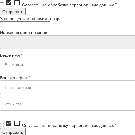
check_box
check_box_outline_blank
Согласен на обработку персональных данных *
Запрос цены и наличия товара
Наименование позиции
Ваше имя *
Ваш телефон *
check_box
check_box_outline_blank
Согласен на обработку персональных данных *