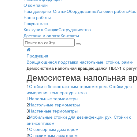
О компании
Нам доверяют
Статьи
Оборудование
Условия работы
Час
Наши работы
Покупателю
Как купить
Скидки
Сотрудничество
Доставка и оплата
Контакты
Продукция
Вращающиеся подставки настольные, стойки, рамки
Демосистема напольная вращающаяся ПВС-1 с регули
Демосистема напольная вр
1
Стойки с бесконтактным термометром. Стойки для
измерения температуры тела
1
Напольные термометры
2
Настольные термометры
3
Настенные термометры
2
Мобильные стойки для дезинфекции рук. Стойки с
антисептиком
1
С сенсорным дозатором
2
С нажимным дозатором