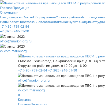
Главная
Продукция
О компании
Нам доверяют
Статьи
Оборудование
Условия работы
Часто задавае
Наши работы
Доставка и оплата
Контакты
Как купить
Скидки
Сотрудни
+7 (495)
739-02-84
+7 (926)
248-51-38
office@marion-org.ru
vk.com/marionorg
г.Москва, Зеленоград, Панфиловский пр-т, д. 8. З-д "Ст
Отгрузки по рабочим дням:
с 10-00 до 16-00
+7 (495)
739-02-84
+7 (926)
248-51-38
office@marion-org.ru
vk.com/marionorg
0
Корзина
Главная
Продукция