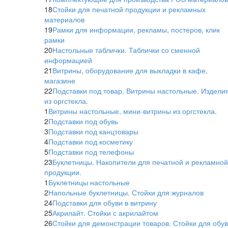
18
Стойки для печатной продукции и рекламных
материалов
19
Рамки для информации, рекламы, постеров, клик
рамки
20
Настольные таблички. Таблички со сменной
информацией
21
Витрины, оборудование для выкладки в кафе,
магазине
22
Подставки под товар. Витрины настольные. Издели
из оргстекла.
1
Витрины настольные, мини-витрины из оргстекла.
2
Подставки под обувь
3
Подставки под канцтовары
4
Подставки под косметику
5
Подставки под телефоны
23
Буклетницы. Накопители для печатной и рекламной
продукции.
1
Буклетницы настольные
2
Напольные буклетницы. Стойки для журналов
24
Подставки для обуви в витрину
25
Акрилайт. Стойки с акрилайтом
26
Стойки для демонстрации товаров. Стойки для обу