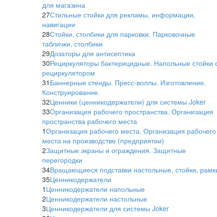
для магазина
27
Стильные стойки для рекламы, информации,
навигации
28
Стойки, столбики для парковки. Парковочные
таблички, столбики
29
Дозаторы для антисептика
30
Рециркуляторы бактерицидные. Напольные стойки 
рециркулятором
31
Баннерные стенды. Пресс-воллы. Изготовление.
Конструирование.
32
Ценники (ценникодержатели) для системы Joker
33
Организация рабочего пространства. Организация
пространства рабочего места
1
Организация рабочего места. Организация рабочего
места на производстве (предприятии)
2
Защитные экраны и ограждения. Защитные
перегородки
34
Вращающиеся подставки настольные, стойки, рамк
35
Ценникодержатели
1
Ценникодержатели напольные
2
Ценникодержатели настольные
3
Ценникодержатели для системы Joker