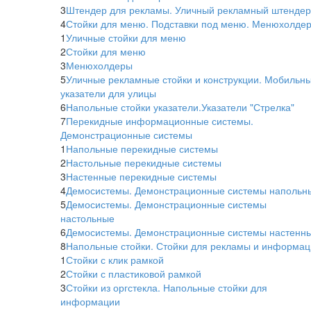
3
Штендер для рекламы. Уличный рекламный штендер
4
Стойки для меню. Подставки под меню. Менюхолдер
1
Уличные стойки для меню
2
Стойки для меню
3
Менюхолдеры
5
Уличные рекламные стойки и конструкции. Мобильн
указатели для улицы
6
Напольные стойки указатели.Указатели "Стрелка"
7
Перекидные информационные системы.
Демонстрационные системы
1
Напольные перекидные системы
2
Настольные перекидные системы
3
Настенные перекидные системы
4
Демосистемы. Демонстрационные системы напольн
5
Демосистемы. Демонстрационные системы
настольные
6
Демосистемы. Демонстрационные системы настенн
8
Напольные стойки. Стойки для рекламы и информац
1
Стойки с клик рамкой
2
Стойки с пластиковой рамкой
3
Стойки из оргстекла. Напольные стойки для
информации