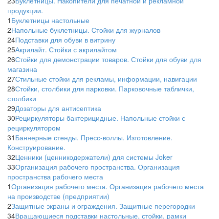
23
Буклетницы. Накопители для печатной и рекламной
продукции.
1
Буклетницы настольные
2
Напольные буклетницы. Стойки для журналов
24
Подставки для обуви в витрину
25
Акрилайт. Стойки с акрилайтом
26
Стойки для демонстрации товаров. Стойки для обуви для
магазина
27
Стильные стойки для рекламы, информации, навигации
28
Стойки, столбики для парковки. Парковочные таблички,
столбики
29
Дозаторы для антисептика
30
Рециркуляторы бактерицидные. Напольные стойки с
рециркулятором
31
Баннерные стенды. Пресс-воллы. Изготовление.
Конструирование.
32
Ценники (ценникодержатели) для системы Joker
33
Организация рабочего пространства. Организация
пространства рабочего места
1
Организация рабочего места. Организация рабочего места
на производстве (предприятии)
2
Защитные экраны и ограждения. Защитные перегородки
34
Вращающиеся подставки настольные, стойки, рамки