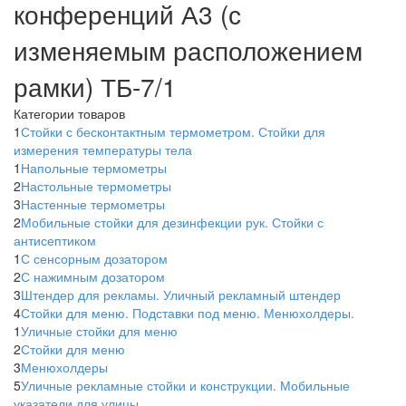
конференций А3 (с
изменяемым расположением
рамки) ТБ-7/1
Категории товаров
1
Стойки с бесконтактным термометром. Стойки для
измерения температуры тела
1
Напольные термометры
2
Настольные термометры
3
Настенные термометры
2
Мобильные стойки для дезинфекции рук. Стойки с
антисептиком
1
С сенсорным дозатором
2
С нажимным дозатором
3
Штендер для рекламы. Уличный рекламный штендер
4
Стойки для меню. Подставки под меню. Менюхолдеры.
1
Уличные стойки для меню
2
Стойки для меню
3
Менюхолдеры
5
Уличные рекламные стойки и конструкции. Мобильные
указатели для улицы