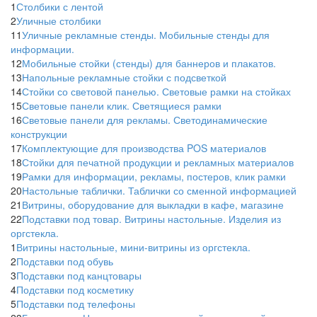
1
Столбики с лентой
2
Уличные столбики
11
Уличные рекламные стенды. Мобильные стенды для
информации.
12
Мобильные стойки (стенды) для баннеров и плакатов.
13
Напольные рекламные стойки с подсветкой
14
Стойки со световой панелью. Световые рамки на стойках
15
Световые панели клик. Светящиеся рамки
16
Световые панели для рекламы. Светодинамические
конструкции
17
Комплектующие для производства POS материалов
18
Стойки для печатной продукции и рекламных материалов
19
Рамки для информации, рекламы, постеров, клик рамки
20
Настольные таблички. Таблички со сменной информацией
21
Витрины, оборудование для выкладки в кафе, магазине
22
Подставки под товар. Витрины настольные. Изделия из
оргстекла.
1
Витрины настольные, мини-витрины из оргстекла.
2
Подставки под обувь
3
Подставки под канцтовары
4
Подставки под косметику
5
Подставки под телефоны