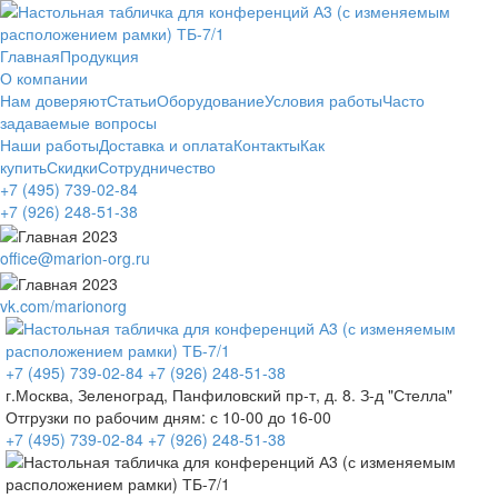
Главная
Продукция
О компании
Нам доверяют
Статьи
Оборудование
Условия работы
Часто
задаваемые вопросы
Наши работы
Доставка и оплата
Контакты
Как
купить
Скидки
Сотрудничество
+7 (495)
739-02-84
+7 (926)
248-51-38
office@marion-org.ru
vk.com/marionorg
+7 (495)
739-02-84
+7 (926)
248-51-38
г.Москва, Зеленоград, Панфиловский пр-т, д. 8. З-д "Стелла"
Отгрузки по рабочим дням:
с 10-00 до 16-00
+7 (495)
739-02-84
+7 (926)
248-51-38