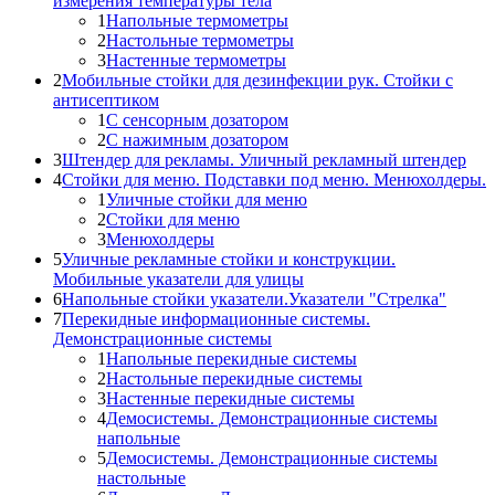
измерения температуры тела
1
Напольные термометры
2
Настольные термометры
3
Настенные термометры
2
Мобильные стойки для дезинфекции рук. Стойки с
антисептиком
1
С сенсорным дозатором
2
С нажимным дозатором
3
Штендер для рекламы. Уличный рекламный штендер
4
Стойки для меню. Подставки под меню. Менюхолдеры.
1
Уличные стойки для меню
2
Стойки для меню
3
Менюхолдеры
5
Уличные рекламные стойки и конструкции.
Мобильные указатели для улицы
6
Напольные стойки указатели.Указатели "Стрелка"
7
Перекидные информационные системы.
Демонстрационные системы
1
Напольные перекидные системы
2
Настольные перекидные системы
3
Настенные перекидные системы
4
Демосистемы. Демонстрационные системы
напольные
5
Демосистемы. Демонстрационные системы
настольные