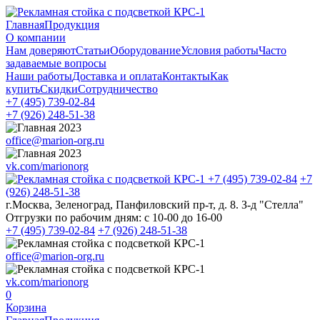
Главная
Продукция
О компании
Нам доверяют
Статьи
Оборудование
Условия работы
Часто
задаваемые вопросы
Наши работы
Доставка и оплата
Контакты
Как
купить
Скидки
Сотрудничество
+7 (495)
739-02-84
+7 (926)
248-51-38
office@marion-org.ru
vk.com/marionorg
+7 (495)
739-02-84
+7
(926)
248-51-38
г.Москва, Зеленоград, Панфиловский пр-т, д. 8. З-д "Стелла"
Отгрузки по рабочим дням:
с 10-00 до 16-00
+7 (495)
739-02-84
+7 (926)
248-51-38
office@marion-org.ru
vk.com/marionorg
0
Корзина