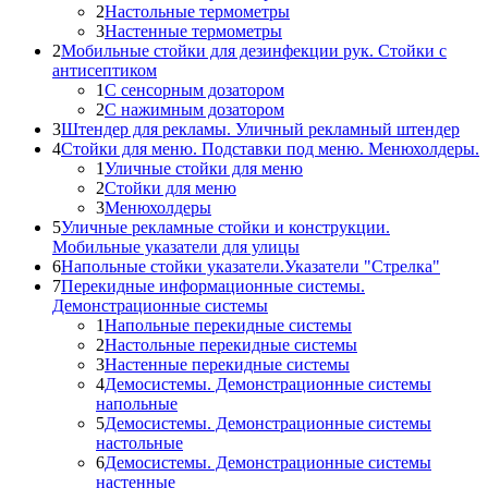
2
Настольные термометры
3
Настенные термометры
2
Мобильные стойки для дезинфекции рук. Стойки с
антисептиком
1
С сенсорным дозатором
2
С нажимным дозатором
3
Штендер для рекламы. Уличный рекламный штендер
4
Стойки для меню. Подставки под меню. Менюхолдеры.
1
Уличные стойки для меню
2
Стойки для меню
3
Менюхолдеры
5
Уличные рекламные стойки и конструкции.
Мобильные указатели для улицы
6
Напольные стойки указатели.Указатели "Стрелка"
7
Перекидные информационные системы.
Демонстрационные системы
1
Напольные перекидные системы
2
Настольные перекидные системы
3
Настенные перекидные системы
4
Демосистемы. Демонстрационные системы
напольные
5
Демосистемы. Демонстрационные системы
настольные
6
Демосистемы. Демонстрационные системы
настенные