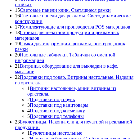
стойках
15
Световые панели клик. Светящиеся рамки
16
Световые панели для рекламы. Светодинамические
конструкции
17
Комплектующие для производства POS материалов
18
Стойки для печатной продукции и рекламных
материалов
19
Рамки для информации, рекламы, постеров, клик
рамки
20
Настольные таблички. Таблички со сменной
информацией
21
Витрины, оборудование для выкладки в кафе,
магазине
22
Подставки под товар. Витрины настольные. Изделия
из оргстекла.
1
Витрины настольные, мини-витрины из
оргстекла.
2
Подставки под обувь
3
Подставки под канцтовары
4
Подставки под косметику
5
Подставки под телефоны
23
Буклетницы. Накопители для печатной и рекламной
продукции.
1
Буклетницы настольные
2
Напольные буклетницы. Стойки для журналов