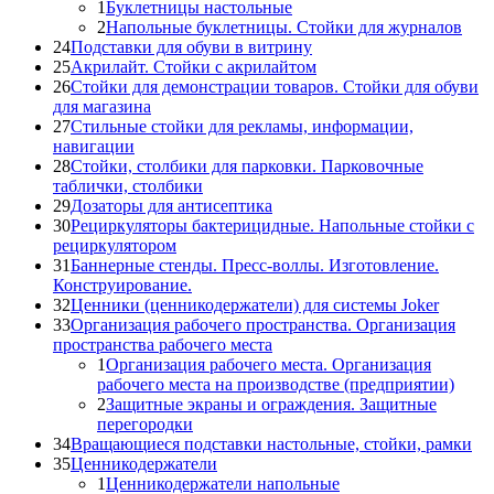
1
Буклетницы настольные
2
Напольные буклетницы. Стойки для журналов
24
Подставки для обуви в витрину
25
Акрилайт. Стойки с акрилайтом
26
Стойки для демонстрации товаров. Стойки для обуви
для магазина
27
Стильные стойки для рекламы, информации,
навигации
28
Стойки, столбики для парковки. Парковочные
таблички, столбики
29
Дозаторы для антисептика
30
Рециркуляторы бактерицидные. Напольные стойки с
рециркулятором
31
Баннерные стенды. Пресс-воллы. Изготовление.
Конструирование.
32
Ценники (ценникодержатели) для системы Joker
33
Организация рабочего пространства. Организация
пространства рабочего места
1
Организация рабочего места. Организация
рабочего места на производстве (предприятии)
2
Защитные экраны и ограждения. Защитные
перегородки
34
Вращающиеся подставки настольные, стойки, рамки
35
Ценникодержатели
1
Ценникодержатели напольные