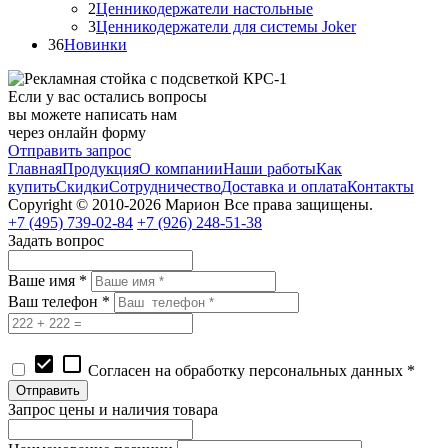
2
Ценникодержатели настольные
3
Ценникодержатели для системы Joker
36
Новинки
Если у вас остались вопросы
вы можете написать нам
через онлайн форму
Отправить запрос
Главная
Продукция
О компании
Наши работы
Как
купить
Скидки
Сотрудничество
Доставка и оплата
Контакты
Copyright © 2010-2026 Марион Все права защищены.
+7 (495)
739-02-84
+7 (926)
248-51-38
Задать вопрос
Ваше имя *
Ваш телефон *
check_box
check_box_outline_blank
Согласен на обработку персональных данных *
Запрос цены и наличия товара