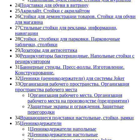
24
Подставки для обуви в витрину
25
Акрилайт. Стойки с акрилайтом
26
Стойки для демонстрации товаров. Стойки для обуви
для магазина
27
Стильные стойки для рекламы, информации,
навигации
28
Стойки, столбики для парковки. Парковочные
таблички, столбики
29
Дозаторы для антисептика
30
Рециркуляторы бактерицидные. Напольные стойки с
рециркулятором
31
Баннерные стенды. Пресс-воллы. Изготовление.
Конструирование.
32
Ценники (ценникодержатели) для системы Joker
33
Организация рабочего пространства. Организация
пространства рабочего места
1
Организация рабочего места. Организация
рабочего места на производстве (предприятии)
2
Защитные экраны и ограждения. Защитные
перегородки
34
Вращающиеся подставки настольные, стойки, рамки
35
Ценникодержатели
1
Ценникодержатели напольные
2
Ценникодержатели настольные