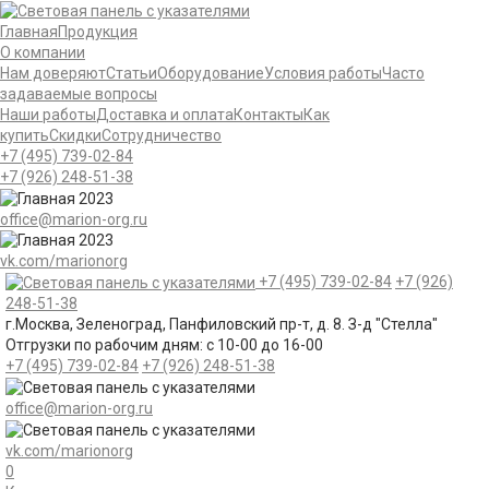
Главная
Продукция
О компании
Нам доверяют
Статьи
Оборудование
Условия работы
Часто
задаваемые вопросы
Наши работы
Доставка и оплата
Контакты
Как
купить
Скидки
Сотрудничество
+7 (495)
739-02-84
+7 (926)
248-51-38
office@marion-org.ru
vk.com/marionorg
+7 (495)
739-02-84
+7 (926)
248-51-38
г.Москва, Зеленоград, Панфиловский пр-т, д. 8. З-д "Стелла"
Отгрузки по рабочим дням:
с 10-00 до 16-00
+7 (495)
739-02-84
+7 (926)
248-51-38
office@marion-org.ru
vk.com/marionorg
0