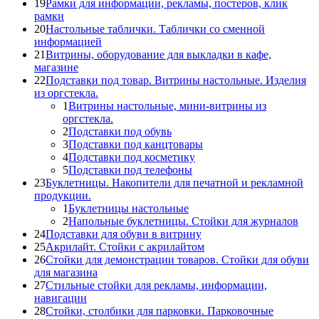
19
Рамки для информации, рекламы, постеров, клик
рамки
20
Настольные таблички. Таблички со сменной
информацией
21
Витрины, оборудование для выкладки в кафе,
магазине
22
Подставки под товар. Витрины настольные. Изделия
из оргстекла.
1
Витрины настольные, мини-витрины из
оргстекла.
2
Подставки под обувь
3
Подставки под канцтовары
4
Подставки под косметику
5
Подставки под телефоны
23
Буклетницы. Накопители для печатной и рекламной
продукции.
1
Буклетницы настольные
2
Напольные буклетницы. Стойки для журналов
24
Подставки для обуви в витрину
25
Акрилайт. Стойки с акрилайтом
26
Стойки для демонстрации товаров. Стойки для обуви
для магазина
27
Стильные стойки для рекламы, информации,
навигации
28
Стойки, столбики для парковки. Парковочные