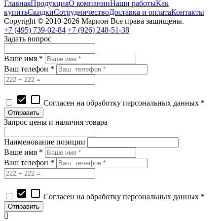
Главная
Продукция
О компании
Наши работы
Как
купить
Скидки
Сотрудничество
Доставка и оплата
Контакты
Copyright © 2010-2026 Марион Все права защищены.
+7 (495)
739-02-84
+7 (926)
248-51-38
Задать вопрос
Ваше имя *
Ваш телефон *
check_box
check_box_outline_blank
Согласен на обработку персональных данных *
Запрос цены и наличия товара
Наименование позиции
Ваше имя *
Ваш телефон *
check_box
check_box_outline_blank
Согласен на обработку персональных данных *