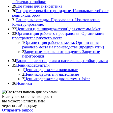
таблички, столбики
29
Дозаторы для антисептика
30
Рециркуляторы бактерицидные. Напольные стойки с
рециркулятором
31
Баннерные стенды. Пресс-воллы. Изготовление.
Конструирование.
32
Ценники (ценникодержатели) для системы Joker
33
Организация рабочего пространства. Организация
пространства рабочего места
1
Организация рабочего места. Организация
рабочего места на производстве (предприятии)
2
Защитные экраны и ограждения. Защитные
перегородки
34
Вращающиеся подставки настольные, стойки, рамки
35
Ценникодержатели
1
Ценникодержатели напольные
2
Ценникодержатели настольные
3
Ценникодержатели для системы Joker
36
Новинки
Если у вас остались вопросы
вы можете написать нам
через онлайн форму
Отправить запрос