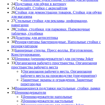
24
Подставки для обуви в витрину
25
Акрилайт. Стойки с акрилайтом
26
Стойки для демонстрации товаров. Стойки для обуви
для магазина
27
Стильные стойки для рекламы, информации,
навигации
28
Стойки, столбики для парковки. Парковочные
таблички, столбики
29
Дозаторы для антисептика
30
Рециркуляторы бактерицидные. Напольные стойки с
рециркулятором
31
Баннерные стенды. Пресс-воллы. Изготовление.
Конструирование.
32
Ценники (ценникодержатели) для системы Joker
33
Организация рабочего пространства. Организация
пространства рабочего места
1
Организация рабочего места. Организация
рабочего места на производстве (предприятии)
2
Защитные экраны и ограждения. Защитные
перегородки
34
Вращающиеся подставки настольные, стойки, рамки
35
Ценникодержатели
1
Ценникодержатели напольные
2
Ценникодержатели настольные