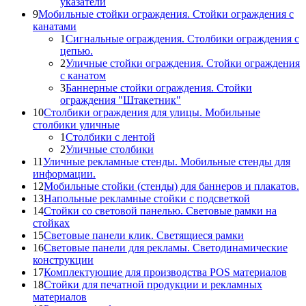
указатели
9
Мобильные стойки ограждения. Стойки ограждения с
канатами
1
Сигнальные ограждения. Столбики ограждения с
цепью.
2
Уличные стойки ограждения. Стойки ограждения
с канатом
3
Баннерные стойки ограждения. Стойки
ограждения "Штакетник"
10
Столбики ограждения для улицы. Мобильные
столбики уличные
1
Столбики с лентой
2
Уличные столбики
11
Уличные рекламные стенды. Мобильные стенды для
информации.
12
Мобильные стойки (стенды) для баннеров и плакатов.
13
Напольные рекламные стойки с подсветкой
14
Стойки со световой панелью. Световые рамки на
стойках
15
Световые панели клик. Светящиеся рамки
16
Световые панели для рекламы. Светодинамические
конструкции
17
Комплектующие для производства POS материалов
18
Стойки для печатной продукции и рекламных
материалов