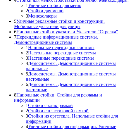
4
Стойки для меню. Подставки под меню. Менюхолдеры.
1
Уличные стойки для меню
2
Стойки для меню
3
Менюхолдеры
5
Уличные рекламные стойки и конструкции.
Мобильные указатели для улицы
6
Напольные стойки указатели.Указатели "Стрелка"
7
Перекидные информационные системы.
Демонстрационные системы
1
Напольные перекидные системы
2
Настольные перекидные системы
3
Настенные перекидные системы
4
Демосистемы. Демонстрационные системы
напольные
5
Демосистемы. Демонстрационные системы
настольные
6
Демосистемы. Демонстрационные системы
настенные
8
Напольные стойки. Стойки для рекламы и
информации
1
Стойки с клик рамкой
2
Стойки с пластиковой рамкой
3
Стойки из оргстекла. Напольные стойки для
информации
4
Уличные стойки для информации. Уличные