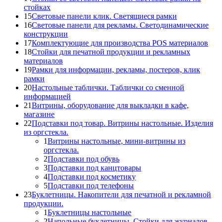
стойках
15
Световые панели клик. Светящиеся рамки
16
Световые панели для рекламы. Светодинамические
конструкции
17
Комплектующие для производства POS материалов
18
Стойки для печатной продукции и рекламных
материалов
19
Рамки для информации, рекламы, постеров, клик
рамки
20
Настольные таблички. Таблички со сменной
информацией
21
Витрины, оборудование для выкладки в кафе,
магазине
22
Подставки под товар. Витрины настольные. Изделия
из оргстекла.
1
Витрины настольные, мини-витрины из
оргстекла.
2
Подставки под обувь
3
Подставки под канцтовары
4
Подставки под косметику
5
Подставки под телефоны
23
Буклетницы. Накопители для печатной и рекламной
продукции.
1
Буклетницы настольные
2
Напольные буклетницы. Стойки для журналов