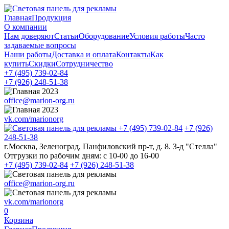
Главная
Продукция
О компании
Нам доверяют
Статьи
Оборудование
Условия работы
Часто
задаваемые вопросы
Наши работы
Доставка и оплата
Контакты
Как
купить
Скидки
Сотрудничество
+7 (495)
739-02-84
+7 (926)
248-51-38
office@marion-org.ru
vk.com/marionorg
+7 (495)
739-02-84
+7 (926)
248-51-38
г.Москва, Зеленоград, Панфиловский пр-т, д. 8. З-д "Стелла"
Отгрузки по рабочим дням:
с 10-00 до 16-00
+7 (495)
739-02-84
+7 (926)
248-51-38
office@marion-org.ru
vk.com/marionorg
0
Корзина