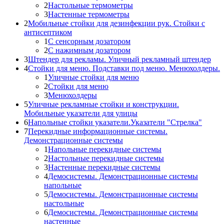
2
Настольные термометры
3
Настенные термометры
2
Мобильные стойки для дезинфекции рук. Стойки с
антисептиком
1
С сенсорным дозатором
2
С нажимным дозатором
3
Штендер для рекламы. Уличный рекламный штендер
4
Стойки для меню. Подставки под меню. Менюхолдеры.
1
Уличные стойки для меню
2
Стойки для меню
3
Менюхолдеры
5
Уличные рекламные стойки и конструкции.
Мобильные указатели для улицы
6
Напольные стойки указатели.Указатели "Стрелка"
7
Перекидные информационные системы.
Демонстрационные системы
1
Напольные перекидные системы
2
Настольные перекидные системы
3
Настенные перекидные системы
4
Демосистемы. Демонстрационные системы
напольные
5
Демосистемы. Демонстрационные системы
настольные
6
Демосистемы. Демонстрационные системы
настенные