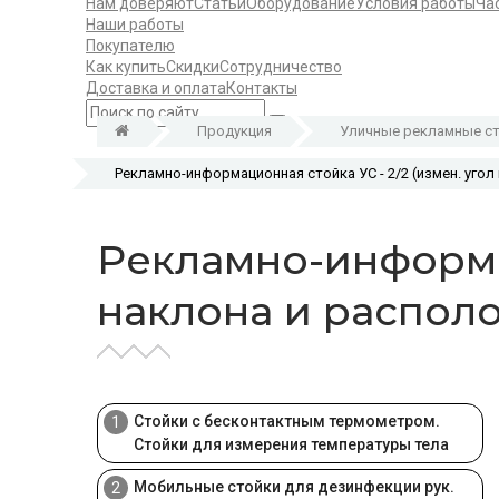
Нам доверяют
Статьи
Оборудование
Условия работы
Ча
Наши работы
Покупателю
Как купить
Скидки
Сотрудничество
Доставка и оплата
Контакты
Продукция
Уличные рекламные ст
Рекламно-информационная стойка УС - 2/2 (измен. уго
Рекламно-информац
наклона и распол
Стойки с бесконтактным термометром.
1
Стойки для измерения температуры тела
Мобильные стойки для дезинфекции рук.
2