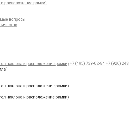
емые вопросы
ничество
+7 (495)
739-02-84
+7 (926)
248
лла"