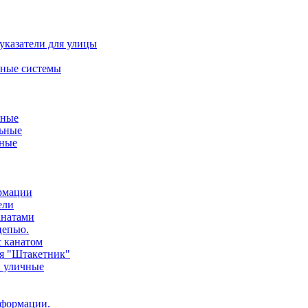
указатели для улицы
ные системы
ьные
ьные
нные
ормации
ели
анатами
цепью.
с канатом
ия "Штакетник"
и уличные
нформации.