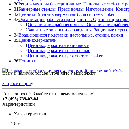
30
Рециркуляторы бактерицидные. Напольные стойки с р
31
Баннерные стенды. Пресс-воллы. Изготовление. Конст
32
Ценники (ценникодержатели) для системы Joker
33
Организация рабочего пространства. Организация прос
1
Организация рабочего места. Организация рабочег
2
Защитные экраны и ограждения. Защитные перего
34
Вращающиеся подставки настольные, стойки, рамки
35
Ценникодержатели
1
Ценникодержатели напольные
2
Ценникодержатели настольные
3
Ценникодержатели для системы Joker
36
Новинки
Цену и наличие товара уточняйте у менеджера.
Запросить цену
Есть вопросы? Задайте их нашему менеджеру!
+7 (495) 739-02-84
Характеристики
Характеристики
Н = 1.8 м