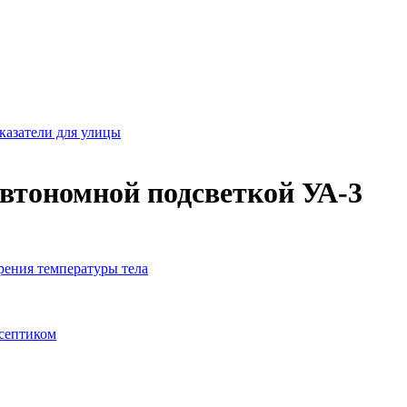
казатели для улицы
автономной подсветкой УА-3
рения температуры тела
исептиком