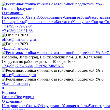
Главная
Продукция
О компании
Нам доверяют
Статьи
Оборудование
Условия работы
Часто задав
Наши работы
Доставка и оплата
Контакты
Как купить
Скидки
Со
+7 (495)
739-02-84
+7 (926)
248-51-38
office@marion-org.ru
vk.com/marionorg
+7
г.Москва, Зеленоград, Панфиловский пр-т, д. 8. З-д "Стелла"
Отгрузки по рабочим дням:
с 10-00 до 16-00
+7 (495)
739-02-84
+7 (926)
248-51-38
office@marion-org.ru
vk.com/marionorg
0
Корзина
Главная
Продукция
О компании
Нам доверяют
Статьи
Оборудование
Условия работы
Часто задав