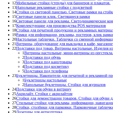
12
Мобильные стойки (стенды) для баннеров и плакатов.
13
Напольные рекламные стойки с подсветкой
14
Стойки со световой панелью. Световые рамки на стойк
15
Световые панели клик. Светящиеся рамки
16
Световые панели для рекламы. Светодинамические ко
17
Комплектующие для производства POS материалов
18
Стойки для печатной продукции и рекламных материа
19
Рамки для информации, рекламы, постеров, клик рамк
20
Настольные таблички. Таблички со сменной информац
21
Витрины, оборудование для выкладки в кафе, магазине
22
Подставки под товар. Витрины настольные. Изделия из
1
Витрины настольные, мини-витрины из оргстекла
2
Подставки под обувь
3
Подставки под канцтовары
4
Подставки под косметику
5
Подставки под телефоны
23
Буклетницы. Накопители для печатной и рекламной п
1
Буклетницы настольные
2
Напольные буклетницы. Стойки для журналов
24
Подставки для обуви в витрину
25
Акрилайт. Стойки с акрилайтом
26
Стойки для демонстрации товаров. Стойки для обуви д
27
Стильные стойки для рекламы, информации, навигаци
28
Стойки, столбики для парковки. Парковочные табличк
29
Дозаторы для антисептика