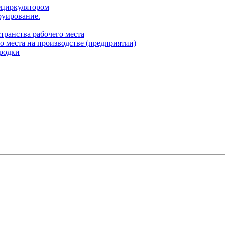
ециркулятором
руирование.
транства рабочего места
о места на производстве (предприятии)
родки