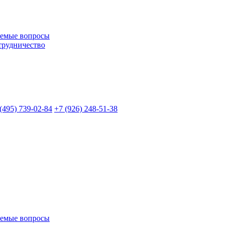
аемые вопросы
трудничество
 (495)
739-02-84
+7 (926)
248-51-38
аемые вопросы