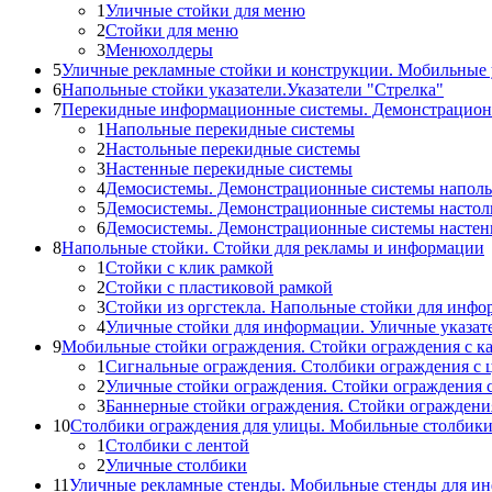
1
Уличные стойки для меню
2
Стойки для меню
3
Менюхолдеры
5
Уличные рекламные стойки и конструкции. Мобильные 
6
Напольные стойки указатели.Указатели "Стрелка"
7
Перекидные информационные системы. Демонстрацион
1
Напольные перекидные системы
2
Настольные перекидные системы
3
Настенные перекидные системы
4
Демосистемы. Демонстрационные системы напол
5
Демосистемы. Демонстрационные системы настол
6
Демосистемы. Демонстрационные системы насте
8
Напольные стойки. Стойки для рекламы и информации
1
Стойки с клик рамкой
2
Стойки с пластиковой рамкой
3
Стойки из оргстекла. Напольные стойки для инф
4
Уличные стойки для информации. Уличные указат
9
Мобильные стойки ограждения. Стойки ограждения с к
1
Сигнальные ограждения. Столбики ограждения с 
2
Уличные стойки ограждения. Стойки ограждения 
3
Баннерные стойки ограждения. Стойки огражден
10
Столбики ограждения для улицы. Мобильные столбик
1
Столбики с лентой
2
Уличные столбики
11
Уличные рекламные стенды. Мобильные стенды для и