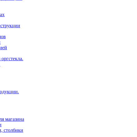
ах
нструкции
лов
и
ией
 оргстекла.
.
родукции.
ля магазина
и
и, столбики