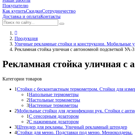
Наши работы
Покупателю
Как купить
Скидки
Сотрудничество
Доставка и оплата
Контакты
Продукция
Уличные рекламные стойки и конструкции. Мобильные у
Рекламная стойка уличная с автономной подсветкой УА-3
Рекламная стойка уличная с 
Категории товаров
1
Стойки с бесконтактным термометром. Стойки для изме
1
Напольные термометры
2
Настольные термометры
3
Настенные термометры
2
Мобильные стойки для дезинфекции рук. Стойки с ант
1
С сенсорным дозатором
2
С нажимным дозатором
3
Штендер для рекламы. Уличный рекламный штендер
4
Стойки для меню. Подставки под меню. Менюхолдеры.