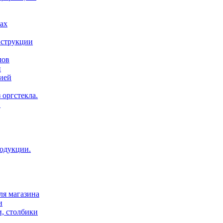
ах
нструкции
лов
и
ией
 оргстекла.
.
родукции.
ля магазина
и
и, столбики