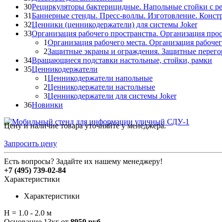
30
Рециркуляторы бактерицидные. Напольные стойки с р
31
Баннерные стенды. Пресс-воллы. Изготовление. Конст
32
Ценники (ценникодержатели) для системы Joker
33
Организация рабочего пространства. Организация прос
1
Организация рабочего места. Организация рабочег
2
Защитные экраны и ограждения. Защитные перего
34
Вращающиеся подставки настольные, стойки, рамки
35
Ценникодержатели
1
Ценникодержатели напольные
2
Ценникодержатели настольные
3
Ценникодержатели для системы Joker
36
Новинки
Цену и наличие товара уточняйте у менеджера.
Запросить цену
Есть вопросы? Задайте их нашему менеджеру!
+7 (495) 739-02-84
Характеристики
Характеристики
H = 1.0 - 2.0 м
Основание 13кг от
8950
руб.