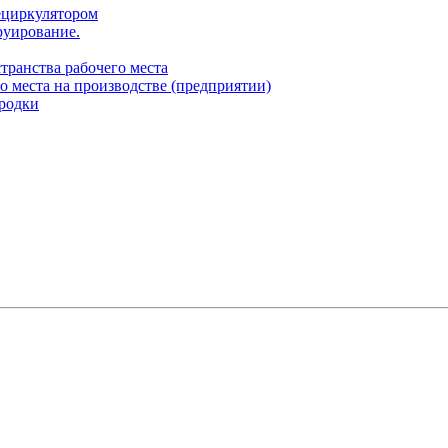
ециркулятором
руирование.
транства рабочего места
о места на производстве (предприятии)
родки