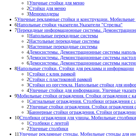
1
Уличные стойки для меню
2
Стойки для меню
3
Менюхолдеры
5
Уличные рекламные стойки и конструкции. Мобильные 
6
Напольные стойки указатели.Указатели "Стрелка"
7
Перекидные информационные системы. Демонстрацион
1
Напольные перекидные системы
2
Настольные перекидные системы
3
Настенные перекидные системы
4
Демосистемы. Демонстрационные системы напол
5
Демосистемы. Демонстрационные системы настол
6
Демосистемы. Демонстрационные системы насте
8
Напольные стойки. Стойки для рекламы и информации
1
Стойки с клик рамкой
2
Стойки с пластиковой рамкой
3
Стойки из оргстекла. Напольные стойки для инф
4
Уличные стойки для информации. Уличные указат
9
Мобильные стойки ограждения. Стойки ограждения с к
1
Сигнальные ограждения. Столбики ограждения с 
2
Уличные стойки ограждения. Стойки ограждения 
3
Баннерные стойки ограждения. Стойки огражден
10
Столбики ограждения для улицы. Мобильные столбик
1
Столбики с лентой
2
Уличные столбики
11
Уличные рекламные стенды. Мобильные стенды для и