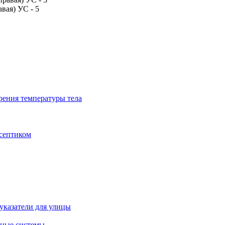
вая) УС - 5
рения температуры тела
исептиком
указатели для улицы
ные системы