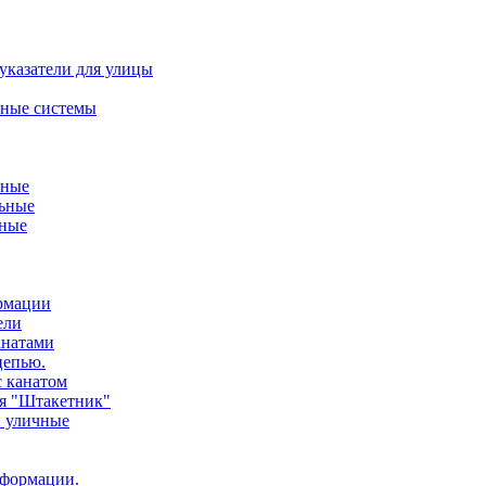
указатели для улицы
ные системы
ьные
ьные
нные
ормации
ели
анатами
цепью.
с канатом
ия "Штакетник"
и уличные
нформации.