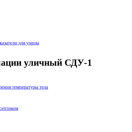
казатели для улицы
мации уличный СДУ-1
рения температуры тела
исептиком