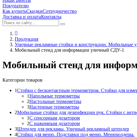
Наши работы
Покупателю
Как купить
Скидки
Сотрудничество
Доставка и оплата
Контакты
Продукция
Уличные рекламные стойки и конструкции. Мобильные у
Мобильный стенд для информации уличный СДУ-1
Мобильный стенд для инфор
Категории товаров
1
Стойки с бесконтактным термометром. Стойки для изме
1
Напольные термометры
2
Настольные термометры
3
Настенные термометры
2
Мобильные стойки для дезинфекции рук. Стойки с ант
1
С сенсорным дозатором
2
С нажимным дозатором
3
Штендер для рекламы. Уличный рекламный штендер
4
Стойки для меню. Подставки под меню. Менюхолдеры.