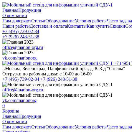
Главная
Продукция
О компании
Нам доверяют
Статьи
Оборудование
Условия работы
Часто задав
Наши работы
Доставка и оплата
Контакты
Как купить
Скидки
Со
+7 (495)
739-02-84
+7 (926)
248-51-38
office@marion-org.ru
vk.com/marionorg
+7 (495)
г.Москва, Зеленоград, Панфиловский пр-т, д. 8. З-д "Стелла"
Отгрузки по рабочим дням:
с 10-00 до 16-00
+7 (495)
739-02-84
+7 (926)
248-51-38
office@marion-org.ru
vk.com/marionorg
0
Корзина
Главная
Продукция
О компании
Нам доверяют
Статьи
Оборудование
Условия работы
Часто задав