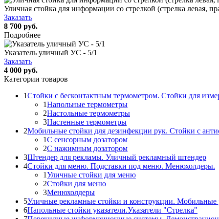
Уличная стойка для информации со стрелкой (стрелка левая, пра
Заказать
8 700 руб.
Подробнее
Указатель уличный УС - 5/1
Заказать
4 000 руб.
Категории товаров
1
Стойки с бесконтактным термометром. Стойки для изме
1
Напольные термометры
2
Настольные термометры
3
Настенные термометры
2
Мобильные стойки для дезинфекции рук. Стойки с ант
1
С сенсорным дозатором
2
С нажимным дозатором
3
Штендер для рекламы. Уличный рекламный штендер
4
Стойки для меню. Подставки под меню. Менюхолдеры.
1
Уличные стойки для меню
2
Стойки для меню
3
Менюхолдеры
5
Уличные рекламные стойки и конструкции. Мобильные 
6
Напольные стойки указатели.Указатели "Стрелка"
7
Перекидные информационные системы. Демонстрацион