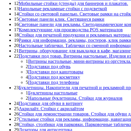
12
Мобильные стойки (стенды) для баннеров и плакатов.
13
Напольные рекламные стойки с подсветкой
14
Стойки со световой панелью. Световые рамки на стойк
15
Световые панели клик. Светящиеся рамки
16
Световые панели для рекламы. Светодинамические ко
17
Комплектующие для производства POS материалов
18
Стойки для печатной продукции и рекламных материа
19
Рамки для информации, рекламы, постеров, клик рамк
20
Настольные таблички. Таблички со сменной информац
21
Витрины, оборудование для выкладки в кафе, магазине
22
Подставки под товар. Витрины настольные. Изделия из
1
Витрины настольные, мини-витрины из оргстекла
2
Подставки под обувь
3
Подставки под канцтовары
4
Подставки под косметику
5
Подставки под телефоны
23
Буклетницы. Накопители для печатной и рекламной п
1
Буклетницы настольные
2
Напольные буклетницы. Стойки для журналов
24
Подставки для обуви в витрину
25
Акрилайт. Стойки с акрилайтом
26
Стойки для демонстрации товаров. Стойки для обуви д
27
Стильные стойки для рекламы, информации, навигаци
28
Стойки, столбики для парковки. Парковочные табличк
29
Дозаторы для антисептика