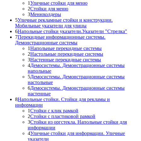
1
Уличные стойки для меню
2
Стойки для меню
3
Менюхолдеры
5
Уличные рекламные стойки и конструкции.
Мобильные указатели для улицы
6
Напольные стойки указатели.Указатели "Стрелка"
7
Перекидные информационные системы.
Демонстрационные системы
1
Напольные перекидные системы
2
Настольные перекидные системы
3
Настенные перекидные системы
4
Демосистемы. Демонстрационные системы
напольные
5
Демосистемы. Демонстрационные системы
настольные
6
Демосистемы. Демонстрационные системы
настенные
8
Напольные стойки. Стойки для рекламы и
информации
1
Стойки с клик рамкой
2
Стойки с пластиковой рамкой
3
Стойки из оргстекла. Напольные стойки для
информации
4
Уличные стойки для информации. Уличные
указатели