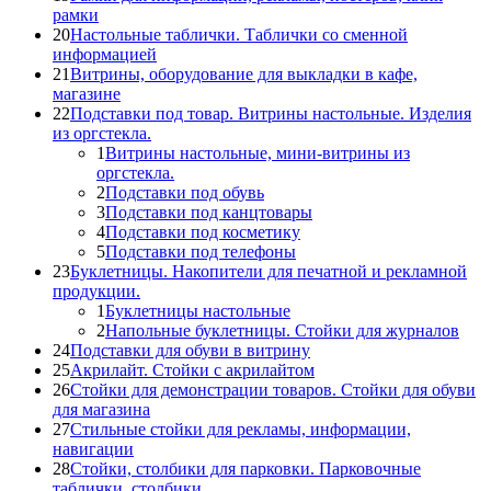
рамки
20
Настольные таблички. Таблички со сменной
информацией
21
Витрины, оборудование для выкладки в кафе,
магазине
22
Подставки под товар. Витрины настольные. Изделия
из оргстекла.
1
Витрины настольные, мини-витрины из
оргстекла.
2
Подставки под обувь
3
Подставки под канцтовары
4
Подставки под косметику
5
Подставки под телефоны
23
Буклетницы. Накопители для печатной и рекламной
продукции.
1
Буклетницы настольные
2
Напольные буклетницы. Стойки для журналов
24
Подставки для обуви в витрину
25
Акрилайт. Стойки с акрилайтом
26
Стойки для демонстрации товаров. Стойки для обуви
для магазина
27
Стильные стойки для рекламы, информации,
навигации
28
Стойки, столбики для парковки. Парковочные
таблички, столбики