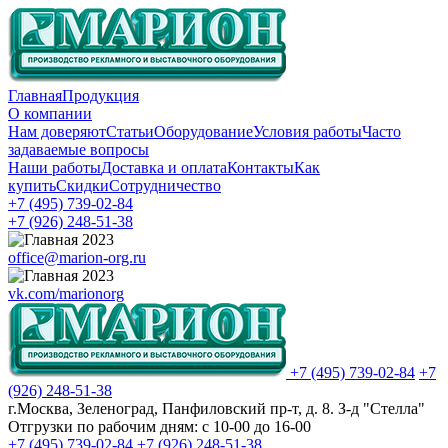
Главная
Продукция
О компании
Нам доверяют
Статьи
Оборудование
Условия работы
Часто
задаваемые вопросы
Наши работы
Доставка и оплата
Контакты
Как
купить
Скидки
Сотрудничество
+7 (495)
739-02-84
+7 (926)
248-51-38
office@marion-org.ru
vk.com/marionorg
+7 (495)
739-02-84
+7
(926)
248-51-38
г.Москва, Зеленоград, Панфиловский пр-т, д. 8. З-д "Стелла"
Отгрузки по рабочим дням:
с 10-00 до 16-00
+7 (495)
739-02-84
+7 (926)
248-51-38