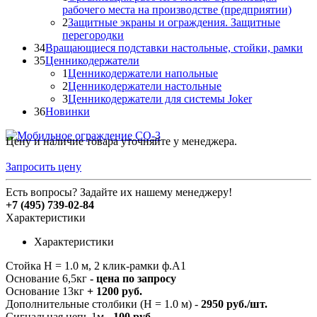
рабочего места на производстве (предприятии)
2
Защитные экраны и ограждения. Защитные
перегородки
34
Вращающиеся подставки настольные, стойки, рамки
35
Ценникодержатели
1
Ценникодержатели напольные
2
Ценникодержатели настольные
3
Ценникодержатели для системы Joker
36
Новинки
Цену и наличие товара уточняйте у менеджера.
Запросить цену
Есть вопросы? Задайте их нашему менеджеру!
+7 (495) 739-02-84
Характеристики
Характеристики
Стойка Н = 1.0 м, 2 клик-рамки ф.А1
Основание 6,5кг
- цена по запросу
Основание 13кг
+ 1200
руб.
Дополнительные столбики (Н = 1.0 м) -
2950 руб./шт.
Сигнальная цепь 1м -
100 руб.