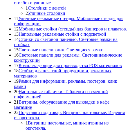
столбики уличные
1
Столбики с лентой
2
Уличные столбики
11
Уличные рекламные стенды. Мобильные стенды для
информации.
12
Мобильные стойки (стенды) для баннеров и плакатов.
13
Напольные рекламные стойки с подсветкой
14
Стойки со световой панелью. Световые рамки на
стойках
15
Световые панели клик. Светящиеся рамки
16
Световые панели для рекламы. Светодинамические
конструкции
17
Комплектующие для производства POS материалов
18
Стойки для печатной продукции и рекламных
материалов
19
Рамки для информации, рекламы, постеров, клик
рамки
20
Настольные таблички. Таблички со сменной
информацией
21
Витрины, оборудование для выкладки в кафе,
магазине
22
Подставки под товар. Витрины настольные. Изделия
из оргстекла.
1
Витрины настольные, мини-витрины из
оргстекла.