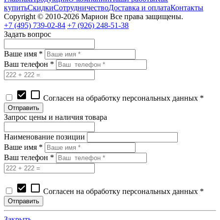
купить
Скидки
Сотрудничество
Доставка и оплата
Контакты
Copyright © 2010-2026 Марион Все права защищены.
+7 (495)
739-02-84
+7 (926)
248-51-38
Задать вопрос
Ваше имя *
Ваш телефон *
check_box
check_box_outline_blank
Согласен на обработку персональных данных *
Запрос цены и наличия товара
Наименование позиции
Ваше имя *
Ваш телефон *
check_box
check_box_outline_blank
Согласен на обработку персональных данных *
Закрыть