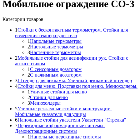
Мобильное ограждение СО-3
Категории товаров
1
Стойки с бесконтактным термометром. Стойки для
измерения температуры тела
1
Напольные термометры
2
Настольные термометры
3
Настенные термометры
2
Мобильные стойки для дезинфекции рук. Стойки с
антисептиком
1
С сенсорным дозатором
2
С нажимным дозатором
3
Штендер для рекламы. Уличный рекламный штендер
4
Стойки для меню. Подставки под меню. Менюхолдеры.
1
Уличные стойки для меню
2
Стойки для меню
3
Менюхолдеры
5
Уличные рекламные стойки и конструкции.
Мобильные указатели для улицы
6
Напольные стойки указатели.Указатели "Стрелка"
7
Перекидные информационные системы.
Демонстрационные системы
1
Напольные перекидные системы