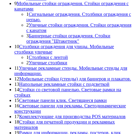
9
Мобильные стойки ограждения. Стойки ограждения с
канатами
1
Сигнальные ограждения. Столбики ограждения с
цепью.
2
Уличные стойки ограждения. Стойки ограждения
с канатом
3
Баннерные стойки ограждения. Стойки
ограждения "Штакетник"
10
Столбики ограждения для улицы. Мобильные
столбики уличные
1
Столбики с лентой
2
Уличные столбики
11
Уличные рекламные стенды. Мобильные стенды для
информации.
12
Мобильные стойки (стенды) для баннеров и плакатов.
13
Напольные рекламные стойки с подсветкой
14
Стойки со световой панелью. Световые рамки на
стойках
15
Световые панели клик. Светящиеся рамки
16
Световые панели для рекламы. Светодинамические
конструкции
17
Комплектующие для производства POS материалов
18
Стойки для печатной продукции и рекламных
материалов
19
Рамки для информации, рекламы, постеров, клик