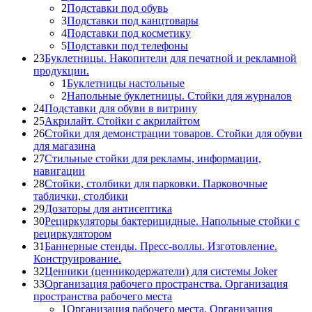
2
Подставки под обувь
3
Подставки под канцтовары
4
Подставки под косметику
5
Подставки под телефоны
23
Буклетницы. Накопители для печатной и рекламной
продукции.
1
Буклетницы настольные
2
Напольные буклетницы. Стойки для журналов
24
Подставки для обуви в витрину
25
Акрилайт. Стойки с акрилайтом
26
Стойки для демонстрации товаров. Стойки для обуви
для магазина
27
Стильные стойки для рекламы, информации,
навигации
28
Стойки, столбики для парковки. Парковочные
таблички, столбики
29
Дозаторы для антисептика
30
Рециркуляторы бактерицидные. Напольные стойки с
рециркулятором
31
Баннерные стенды. Пресс-воллы. Изготовление.
Конструирование.
32
Ценники (ценникодержатели) для системы Joker
33
Организация рабочего пространства. Организация
пространства рабочего места
1
Организация рабочего места. Организация