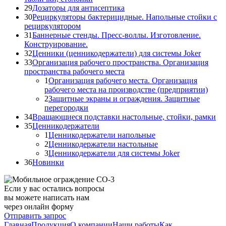
29
Дозаторы для антисептика
30
Рециркуляторы бактерицидные. Напольные стойки с
рециркулятором
31
Баннерные стенды. Пресс-воллы. Изготовление.
Конструирование.
32
Ценники (ценникодержатели) для системы Joker
33
Организация рабочего пространства. Организация
пространства рабочего места
1
Организация рабочего места. Организация
рабочего места на производстве (предприятии)
2
Защитные экраны и ограждения. Защитные
перегородки
34
Вращающиеся подставки настольные, стойки, рамки
35
Ценникодержатели
1
Ценникодержатели напольные
2
Ценникодержатели настольные
3
Ценникодержатели для системы Joker
36
Новинки
Если у вас остались вопросы
вы можете написать нам
через онлайн форму
Отправить запрос
Главная
Продукция
О компании
Наши работы
Как