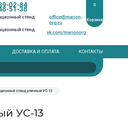
39-02-84
0
48-51-38
office@marion-
Корзина
org.ru
vk.com/marionorg
ДОСТАВКА И ОПЛАТА
КОНТАКТЫ
ионный стенд уличный УС-13
й УС-13