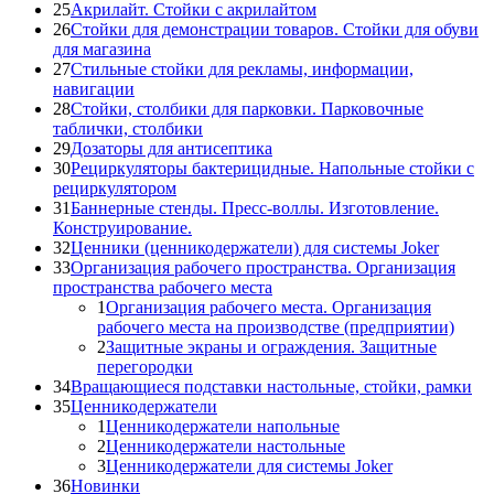
25
Акрилайт. Стойки с акрилайтом
26
Стойки для демонстрации товаров. Стойки для обуви
для магазина
27
Стильные стойки для рекламы, информации,
навигации
28
Стойки, столбики для парковки. Парковочные
таблички, столбики
29
Дозаторы для антисептика
30
Рециркуляторы бактерицидные. Напольные стойки с
рециркулятором
31
Баннерные стенды. Пресс-воллы. Изготовление.
Конструирование.
32
Ценники (ценникодержатели) для системы Joker
33
Организация рабочего пространства. Организация
пространства рабочего места
1
Организация рабочего места. Организация
рабочего места на производстве (предприятии)
2
Защитные экраны и ограждения. Защитные
перегородки
34
Вращающиеся подставки настольные, стойки, рамки
35
Ценникодержатели
1
Ценникодержатели напольные
2
Ценникодержатели настольные
3
Ценникодержатели для системы Joker
36
Новинки