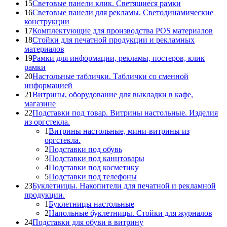
15
Световые панели клик. Светящиеся рамки
16
Световые панели для рекламы. Светодинамические
конструкции
17
Комплектующие для производства POS материалов
18
Стойки для печатной продукции и рекламных
материалов
19
Рамки для информации, рекламы, постеров, клик
рамки
20
Настольные таблички. Таблички со сменной
информацией
21
Витрины, оборудование для выкладки в кафе,
магазине
22
Подставки под товар. Витрины настольные. Изделия
из оргстекла.
1
Витрины настольные, мини-витрины из
оргстекла.
2
Подставки под обувь
3
Подставки под канцтовары
4
Подставки под косметику
5
Подставки под телефоны
23
Буклетницы. Накопители для печатной и рекламной
продукции.
1
Буклетницы настольные
2
Напольные буклетницы. Стойки для журналов
24
Подставки для обуви в витрину