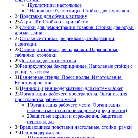
1
Буклетницы настольные
2
Напольные буклетницы. Стойки для журналов
24
Подставки для обуви в витрину
25
Акрилайт. Стойки с акрилайтом
26
Стойки для демонстрации товаров. Стойки для обуви
для магазина
27
Стильные стойки для рекламы, информации,
навигации
28
Стойки, столбики для парковки. Парковочные
таблички, столбики
29
Дозаторы для антисептика
30
Рециркуляторы бактерицидные. Напольные стойки с
рециркулятором
31
Баннерные стенды. Пресс-воллы. Изготовление.
Конструирование.
32
Ценники (ценникодержатели) для системы Joker
33
Организация рабочего пространства. Организация
пространства рабочего места
1
Организация рабочего места. Организация
рабочего места на производстве (предприятии)
2
Защитные экраны и ограждения. Защитные
перегородки
34
Вращающиеся подставки настольные, стойки, рамки
35
Ценникодержатели