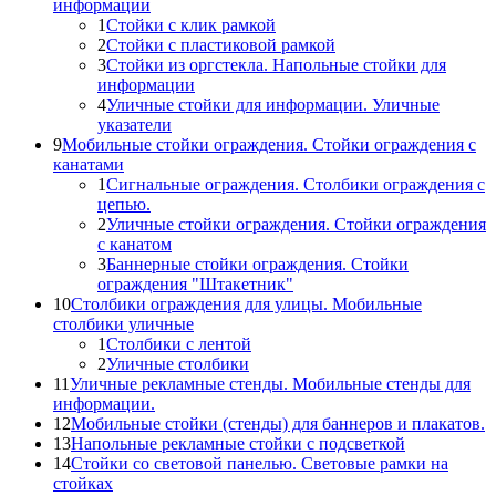
информации
1
Стойки с клик рамкой
2
Стойки с пластиковой рамкой
3
Стойки из оргстекла. Напольные стойки для
информации
4
Уличные стойки для информации. Уличные
указатели
9
Мобильные стойки ограждения. Стойки ограждения с
канатами
1
Сигнальные ограждения. Столбики ограждения с
цепью.
2
Уличные стойки ограждения. Стойки ограждения
с канатом
3
Баннерные стойки ограждения. Стойки
ограждения "Штакетник"
10
Столбики ограждения для улицы. Мобильные
столбики уличные
1
Столбики с лентой
2
Уличные столбики
11
Уличные рекламные стенды. Мобильные стенды для
информации.
12
Мобильные стойки (стенды) для баннеров и плакатов.
13
Напольные рекламные стойки с подсветкой
14
Стойки со световой панелью. Световые рамки на
стойках