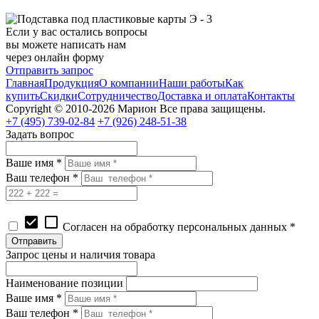
Если у вас остались вопросы
вы можете написать нам
через онлайн форму
Отправить запрос
Главная
Продукция
О компании
Наши работы
Как
купить
Скидки
Сотрудничество
Доставка и оплата
Контакты
Copyright © 2010-2026 Марион Все права защищены.
+7 (495)
739-02-84
+7 (926)
248-51-38
Задать вопрос
Ваше имя *
Ваш телефон *
check_box
check_box_outline_blank
Согласен на обработку персональных данных *
Запрос цены и наличия товара
Наименование позиции
Ваше имя *
Ваш телефон *