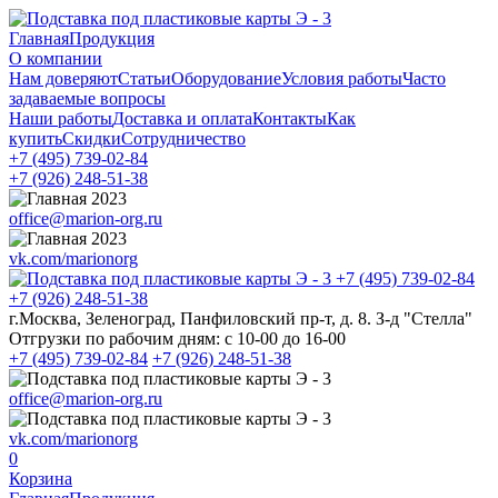
Главная
Продукция
О компании
Нам доверяют
Статьи
Оборудование
Условия работы
Часто
задаваемые вопросы
Наши работы
Доставка и оплата
Контакты
Как
купить
Скидки
Сотрудничество
+7 (495)
739-02-84
+7 (926)
248-51-38
office@marion-org.ru
vk.com/marionorg
+7 (495)
739-02-84
+7 (926)
248-51-38
г.Москва, Зеленоград, Панфиловский пр-т, д. 8. З-д "Стелла"
Отгрузки по рабочим дням:
с 10-00 до 16-00
+7 (495)
739-02-84
+7 (926)
248-51-38
office@marion-org.ru
vk.com/marionorg
0
Корзина