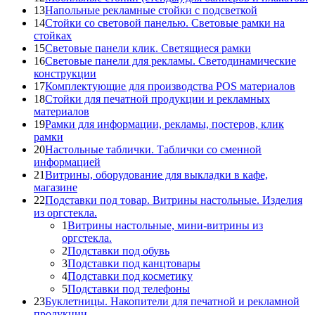
13
Напольные рекламные стойки с подсветкой
14
Стойки со световой панелью. Световые рамки на
стойках
15
Световые панели клик. Светящиеся рамки
16
Световые панели для рекламы. Светодинамические
конструкции
17
Комплектующие для производства POS материалов
18
Стойки для печатной продукции и рекламных
материалов
19
Рамки для информации, рекламы, постеров, клик
рамки
20
Настольные таблички. Таблички со сменной
информацией
21
Витрины, оборудование для выкладки в кафе,
магазине
22
Подставки под товар. Витрины настольные. Изделия
из оргстекла.
1
Витрины настольные, мини-витрины из
оргстекла.
2
Подставки под обувь
3
Подставки под канцтовары
4
Подставки под косметику
5
Подставки под телефоны
23
Буклетницы. Накопители для печатной и рекламной
продукции.