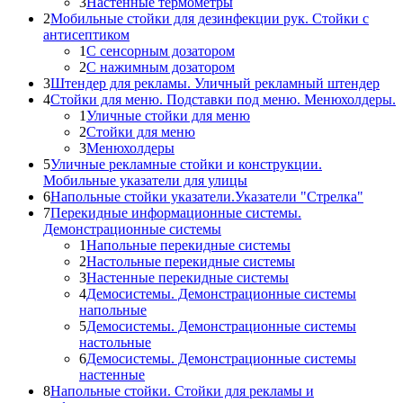
3
Настенные термометры
2
Мобильные стойки для дезинфекции рук. Стойки с
антисептиком
1
С сенсорным дозатором
2
С нажимным дозатором
3
Штендер для рекламы. Уличный рекламный штендер
4
Стойки для меню. Подставки под меню. Менюхолдеры.
1
Уличные стойки для меню
2
Стойки для меню
3
Менюхолдеры
5
Уличные рекламные стойки и конструкции.
Мобильные указатели для улицы
6
Напольные стойки указатели.Указатели "Стрелка"
7
Перекидные информационные системы.
Демонстрационные системы
1
Напольные перекидные системы
2
Настольные перекидные системы
3
Настенные перекидные системы
4
Демосистемы. Демонстрационные системы
напольные
5
Демосистемы. Демонстрационные системы
настольные
6
Демосистемы. Демонстрационные системы
настенные
8
Напольные стойки. Стойки для рекламы и