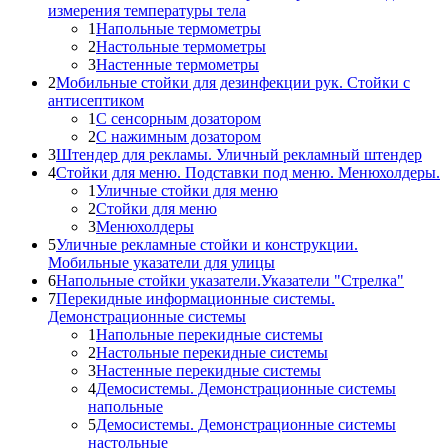
измерения температуры тела
1
Напольные термометры
2
Настольные термометры
3
Настенные термометры
2
Мобильные стойки для дезинфекции рук. Стойки с
антисептиком
1
С сенсорным дозатором
2
С нажимным дозатором
3
Штендер для рекламы. Уличный рекламный штендер
4
Стойки для меню. Подставки под меню. Менюхолдеры.
1
Уличные стойки для меню
2
Стойки для меню
3
Менюхолдеры
5
Уличные рекламные стойки и конструкции.
Мобильные указатели для улицы
6
Напольные стойки указатели.Указатели "Стрелка"
7
Перекидные информационные системы.
Демонстрационные системы
1
Напольные перекидные системы
2
Настольные перекидные системы
3
Настенные перекидные системы
4
Демосистемы. Демонстрационные системы
напольные
5
Демосистемы. Демонстрационные системы
настольные