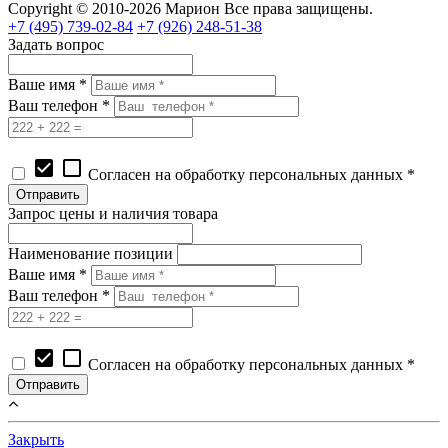
Copyright © 2010-2026 Марион Все права защищены.
+7 (495)
739-02-84
+7 (926)
248-51-38
Задать вопрос
Ваше имя *
Ваш телефон *
check_box
check_box_outline_blank
Согласен на обработку персональных данных *
Запрос цены и наличия товара
Наименование позиции
Ваше имя *
Ваш телефон *
check_box
check_box_outline_blank
Согласен на обработку персональных данных *
Закрыть