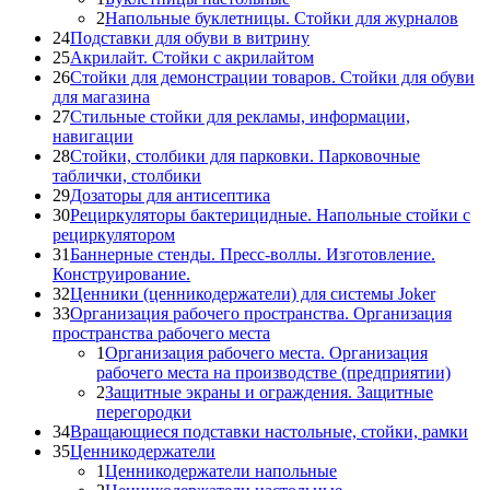
2
Напольные буклетницы. Стойки для журналов
24
Подставки для обуви в витрину
25
Акрилайт. Стойки с акрилайтом
26
Стойки для демонстрации товаров. Стойки для обуви
для магазина
27
Стильные стойки для рекламы, информации,
навигации
28
Стойки, столбики для парковки. Парковочные
таблички, столбики
29
Дозаторы для антисептика
30
Рециркуляторы бактерицидные. Напольные стойки с
рециркулятором
31
Баннерные стенды. Пресс-воллы. Изготовление.
Конструирование.
32
Ценники (ценникодержатели) для системы Joker
33
Организация рабочего пространства. Организация
пространства рабочего места
1
Организация рабочего места. Организация
рабочего места на производстве (предприятии)
2
Защитные экраны и ограждения. Защитные
перегородки
34
Вращающиеся подставки настольные, стойки, рамки
35
Ценникодержатели
1
Ценникодержатели напольные