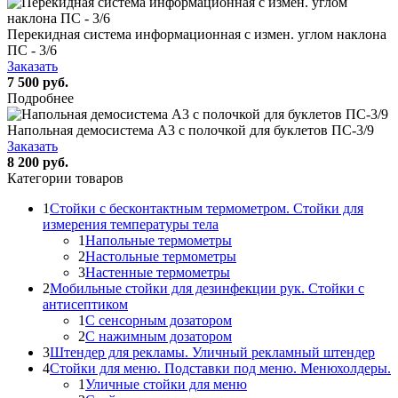
Перекидная система информационная с измен. углом наклона
ПС - 3/6
Заказать
7 500 руб.
Подробнее
Напольная демосистема А3 с полочкой для буклетов ПС-3/9
Заказать
8 200 руб.
Категории товаров
1
Стойки с бесконтактным термометром. Стойки для
измерения температуры тела
1
Напольные термометры
2
Настольные термометры
3
Настенные термометры
2
Мобильные стойки для дезинфекции рук. Стойки с
антисептиком
1
С сенсорным дозатором
2
С нажимным дозатором
3
Штендер для рекламы. Уличный рекламный штендер
4
Стойки для меню. Подставки под меню. Менюхолдеры.
1
Уличные стойки для меню