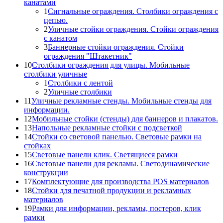
канатами
1
Сигнальные ограждения. Столбики ограждения с
цепью.
2
Уличные стойки ограждения. Стойки ограждения
с канатом
3
Баннерные стойки ограждения. Стойки
ограждения "Штакетник"
10
Столбики ограждения для улицы. Мобильные
столбики уличные
1
Столбики с лентой
2
Уличные столбики
11
Уличные рекламные стенды. Мобильные стенды для
информации.
12
Мобильные стойки (стенды) для баннеров и плакатов.
13
Напольные рекламные стойки с подсветкой
14
Стойки со световой панелью. Световые рамки на
стойках
15
Световые панели клик. Светящиеся рамки
16
Световые панели для рекламы. Светодинамические
конструкции
17
Комплектующие для производства POS материалов
18
Стойки для печатной продукции и рекламных
материалов
19
Рамки для информации, рекламы, постеров, клик
рамки