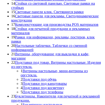
14
Стойки со световой панелью. Световые рамки на
стойках
15
Световые панели клик. Светящиеся рамки
16
Световые панели для рекламы. Светодинамические
конструкции
17
Комплектующие для производства POS материалов
18
Стойки для печатной продукции и рекламных
материалов
19
Рамки для информации, рекламы, постеров, клик
рамки
20
Настольные таблички. Таблички со сменной
информацией
21
Витрины, оборудование для выкладки в кафе,
магазине
22
Подставки под товар. Витрины настольные. Изделия
из оргстекла.
1
Витрины настольные, мини-витрины из
оргстекла.
2
Подставки под обувь
3
Подставки под канцтовары
4
Подставки под косметику
5
Подставки под телефоны
23
Буклетницы. Накопители для печатной и рекламной
продукции.
1
Буклетницы настольные