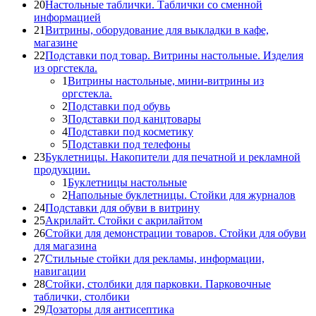
20
Настольные таблички. Таблички со сменной
информацией
21
Витрины, оборудование для выкладки в кафе,
магазине
22
Подставки под товар. Витрины настольные. Изделия
из оргстекла.
1
Витрины настольные, мини-витрины из
оргстекла.
2
Подставки под обувь
3
Подставки под канцтовары
4
Подставки под косметику
5
Подставки под телефоны
23
Буклетницы. Накопители для печатной и рекламной
продукции.
1
Буклетницы настольные
2
Напольные буклетницы. Стойки для журналов
24
Подставки для обуви в витрину
25
Акрилайт. Стойки с акрилайтом
26
Стойки для демонстрации товаров. Стойки для обуви
для магазина
27
Стильные стойки для рекламы, информации,
навигации
28
Стойки, столбики для парковки. Парковочные
таблички, столбики
29
Дозаторы для антисептика