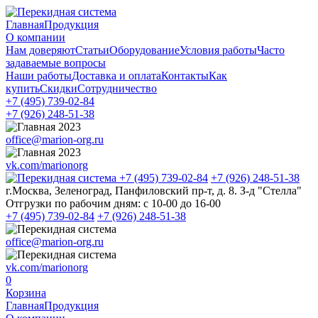
Главная
Продукция
О компании
Нам доверяют
Статьи
Оборудование
Условия работы
Часто
задаваемые вопросы
Наши работы
Доставка и оплата
Контакты
Как
купить
Скидки
Сотрудничество
+7 (495)
739-02-84
+7 (926)
248-51-38
office@marion-org.ru
vk.com/marionorg
+7 (495)
739-02-84
+7 (926)
248-51-38
г.Москва, Зеленоград, Панфиловский пр-т, д. 8. З-д "Стелла"
Отгрузки по рабочим дням:
с 10-00 до 16-00
+7 (495)
739-02-84
+7 (926)
248-51-38
office@marion-org.ru
vk.com/marionorg
0
Корзина
Главная
Продукция