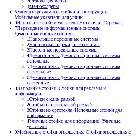
2
Стойки для меню
3
Менюхолдеры
5
Уличные рекламные стойки и конструкции.
Мобильные указатели для улицы
6
Напольные стойки указатели.Указатели "Стрелка"
7
Перекидные информационные системы.
Демонстрационные системы
1
Напольные перекидные системы
2
Настольные перекидные системы
3
Настенные перекидные системы
4
Демосистемы. Демонстрационные системы
напольные
5
Демосистемы. Демонстрационные системы
настольные
6
Демосистемы. Демонстрационные системы
настенные
8
Напольные стойки. Стойки для рекламы и
информации
1
Стойки с клик рамкой
2
Стойки с пластиковой рамкой
3
Стойки из оргстекла. Напольные стойки для
информации
4
Уличные стойки для информации. Уличные
указатели
9
Мобильные стойки ограждения. Стойки ограждения с