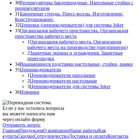
30
Рециркуляторы бактерицидные. Напольные стойки с
рециркулятором
31
Баннерные стенды. Пресс-воллы. Изготовление.
Конструирование.
32
Ценники (ценникодержатели) для системы Joker
33
Организация рабочего пространства. Организация
пространства рабочего места
1
Организация рабочего места. Организация
рабочего места на производстве (предприятии)
2
Защитные экраны и ограждения. Защитные
перегородки
34
Вращающиеся подставки настольные, стойки, рамки
35
Ценникодержатели
1
Ценникодержатели напольные
2
Ценникодержатели настольные
3
Ценникодержатели для системы Joker
36
Новинки
Если у вас остались вопросы
вы можете написать нам
через онлайн форму
Отправить запрос
Главная
Продукция
О компании
Наши работы
Как
купить
Скидки
Сотрудничество
Доставка и оплата
Контакты