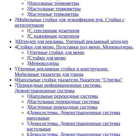
1
Напольные термометры
2
Настольные термометры
3
Настенные термометры
2
Мобильные стойки для дезинфекции рук. Стойки с
антисептиком
1
С сенсорным дозатором
2
С нажимным дозатором
3
Штендер для рекламы. Уличный рекламный штендер
4
Стойки для меню. Подставки под меню. Менюхолдеры.
1
Уличные стойки для меню
2
Стойки для меню
3
Менюхолдеры
5
Уличные рекламные стойки и конструкции.
Мобильные указатели для улицы
6
Напольные стойки указатели.Указатели "Стрелка"
7
Перекидные информационные системы.
Демонстрационные системы
1
Напольные перекидные системы
2
Настольные перекидные системы
3
Настенные перекидные системы
4
Демосистемы. Демонстрационные системы
напольные
5
Демосистемы. Демонстрационные системы
настольные
6
Демосистемы. Демонстрационные системы