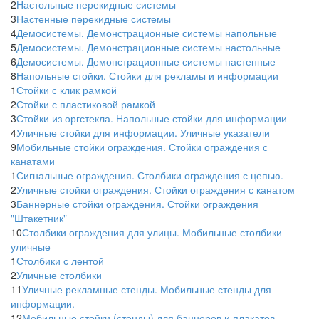
2
Настольные перекидные системы
3
Настенные перекидные системы
4
Демосистемы. Демонстрационные системы напольные
5
Демосистемы. Демонстрационные системы настольные
6
Демосистемы. Демонстрационные системы настенные
8
Напольные стойки. Стойки для рекламы и информации
1
Стойки с клик рамкой
2
Стойки с пластиковой рамкой
3
Стойки из оргстекла. Напольные стойки для информации
4
Уличные стойки для информации. Уличные указатели
9
Мобильные стойки ограждения. Стойки ограждения с
канатами
1
Сигнальные ограждения. Столбики ограждения с цепью.
2
Уличные стойки ограждения. Стойки ограждения с канатом
3
Баннерные стойки ограждения. Стойки ограждения
"Штакетник"
10
Столбики ограждения для улицы. Мобильные столбики
уличные
1
Столбики с лентой
2
Уличные столбики
11
Уличные рекламные стенды. Мобильные стенды для
информации.
12
Мобильные стойки (стенды) для баннеров и плакатов.