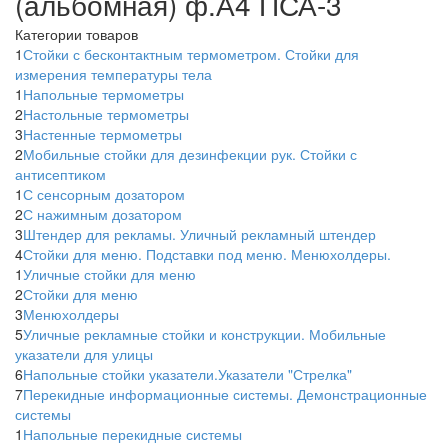
(альбомная) ф.А4 ПСА-3
Категории товаров
1
Стойки с бесконтактным термометром. Стойки для
измерения температуры тела
1
Напольные термометры
2
Настольные термометры
3
Настенные термометры
2
Мобильные стойки для дезинфекции рук. Стойки с
антисептиком
1
С сенсорным дозатором
2
С нажимным дозатором
3
Штендер для рекламы. Уличный рекламный штендер
4
Стойки для меню. Подставки под меню. Менюхолдеры.
1
Уличные стойки для меню
2
Стойки для меню
3
Менюхолдеры
5
Уличные рекламные стойки и конструкции. Мобильные
указатели для улицы
6
Напольные стойки указатели.Указатели "Стрелка"
7
Перекидные информационные системы. Демонстрационные
системы
1
Напольные перекидные системы