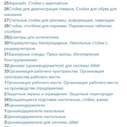
25
Акрилайт. Стойки с акрилайтом
26
Стойки для демонстрации товаров. Стойки для обуви для
магазина
27
Стильные стойки для рекламы, информации, навигации
28
Стойки, столбики для парковки. Парковочные таблички,
столбики
29
Дозаторы для антисептика
30
Рециркуляторы бактерицидные. Напольные стойки с
рециркулятором
31
Баннерные стенды. Пресс-воллы. Изготовление.
Конструирование.
32
Ценники (ценникодержатели) для системы Joker
33
Организация рабочего пространства. Организация
пространства рабочего места
1
Организация рабочего места. Организация рабочего места
на производстве (предприятии)
2
Защитные экраны и ограждения. Защитные перегородки
34
Вращающиеся подставки настольные, стойки, рамки
35
Ценникодержатели
1
Ценникодержатели напольные
2
Ценникодержатели настольные
3
Ценникодержатели для системы Joker