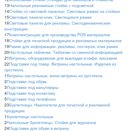
13
Напольные рекламные стойки с подсветкой
14
Стойки со световой панелью. Световые рамки на стойках
15
Световые панели клик. Светящиеся рамки
16
Световые панели для рекламы. Светодинамические
конструкции
17
Комплектующие для производства POS материалов
18
Стойки для печатной продукции и рекламных материалов
19
Рамки для информации, рекламы, постеров, клик рамки
20
Настольные таблички. Таблички со сменной информацией
21
Витрины, оборудование для выкладки в кафе, магазине
22
Подставки под товар. Витрины настольные. Изделия из
оргстекла.
1
Витрины настольные, мини-витрины из оргстекла.
2
Подставки под обувь
3
Подставки под канцтовары
4
Подставки под косметику
5
Подставки под телефоны
23
Буклетницы. Накопители для печатной и рекламной
продукции.
1
Буклетницы настольные
2
Напольные буклетницы. Стойки для журналов
24
Подставки для обуви в витрину