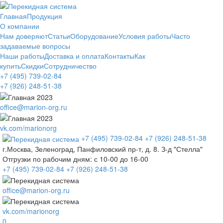
Главная
Продукция
О компании
Нам доверяют
Статьи
Оборудование
Условия работы
Часто
задаваемые вопросы
Наши работы
Доставка и оплата
Контакты
Как
купить
Скидки
Сотрудничество
+7 (495)
739-02-84
+7 (926)
248-51-38
office@marion-org.ru
vk.com/marionorg
+7 (495)
739-02-84
+7 (926)
248-51-38
г.Москва, Зеленоград, Панфиловский пр-т, д. 8. З-д "Стелла"
Отгрузки по рабочим дням:
с 10-00 до 16-00
+7 (495)
739-02-84
+7 (926)
248-51-38
office@marion-org.ru
vk.com/marionorg
0