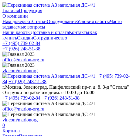
Главная
Продукция
О компании
Нам доверяют
Статьи
Оборудование
Условия работы
Часто
задаваемые вопросы
Наши работы
Доставка и оплата
Контакты
Как
купить
Скидки
Сотрудничество
+7 (495)
739-02-84
+7 (926)
248-51-38
office@marion-org.ru
vk.com/marionorg
+7 (495)
739-02-
84
+7 (926)
248-51-38
г.Москва, Зеленоград, Панфиловский пр-т, д. 8. З-д "Стелла"
Отгрузки по рабочим дням:
с 10-00 до 16-00
+7 (495)
739-02-84
+7 (926)
248-51-38
office@marion-org.ru
vk.com/marionorg
0
Корзина