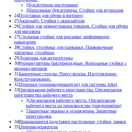
1
Буклетницы настольные
2
Напольные буклетницы. Стойки для журналов
24
Подставки для обуви в витрину
25
Акрилайт. Стойки с акрилайтом
26
Стойки для демонстрации товаров. Стойки для обуви
для магазина
27
Стильные стойки для рекламы, информации,
навигации
28
Стойки, столбики для парковки. Парковочные
таблички, столбики
29
Дозаторы для антисептика
30
Рециркуляторы бактерицидные. Напольные стойки с
рециркулятором
31
Баннерные стенды. Пресс-воллы. Изготовление.
Конструирование.
32
Ценники (ценникодержатели) для системы Joker
33
Организация рабочего пространства. Организация
пространства рабочего места
1
Организация рабочего места. Организация
рабочего места на производстве (предприятии)
2
Защитные экраны и ограждения. Защитные
перегородки
34
Вращающиеся подставки настольные, стойки, рамки
35
Ценникодержатели