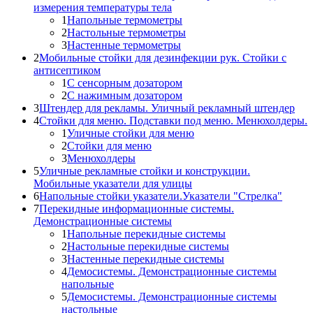
измерения температуры тела
1
Напольные термометры
2
Настольные термометры
3
Настенные термометры
2
Мобильные стойки для дезинфекции рук. Стойки с
антисептиком
1
С сенсорным дозатором
2
С нажимным дозатором
3
Штендер для рекламы. Уличный рекламный штендер
4
Стойки для меню. Подставки под меню. Менюхолдеры.
1
Уличные стойки для меню
2
Стойки для меню
3
Менюхолдеры
5
Уличные рекламные стойки и конструкции.
Мобильные указатели для улицы
6
Напольные стойки указатели.Указатели "Стрелка"
7
Перекидные информационные системы.
Демонстрационные системы
1
Напольные перекидные системы
2
Настольные перекидные системы
3
Настенные перекидные системы
4
Демосистемы. Демонстрационные системы
напольные
5
Демосистемы. Демонстрационные системы
настольные