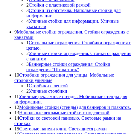
2
Стойки с пластиковой рамкой
3
Стойки из оргстекла. Напольные стойки для
информации
4
Уличные стойки для информации. Уличные
указатели
9
Мобильные стойки ограждения. Стойки ограждения с
канатами
1
Сигнальные ограждения. Столбики ограждения с
цепью.
2
Уличные стойки ограждения. Стойки ограждения
с канатом
3
Баннерные стойки ограждения. Стойки
ограждения "Штакетник"
10
Столбики ограждения для улицы. Мобильные
столбики уличные
1
Столбики с лентой
2
Уличные столбики
11
Уличные рекламные стенды. Мобильные стенды для
информации.
12
Мобильные стойки (стенды) для баннеров и плакатов.
13
Напольные рекламные стойки с подсветкой
14
Стойки со световой панелью. Световые рамки на
стойках
15
Световые панели клик. Светящиеся рамки