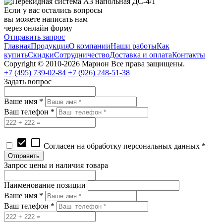
Если у вас остались вопросы
вы можете написать нам
через онлайн форму
Отправить запрос
Главная
Продукция
О компании
Наши работы
Как
купить
Скидки
Сотрудничество
Доставка и оплата
Контакты
Copyright © 2010-2026 Марион Все права защищены.
+7 (495)
739-02-84
+7 (926)
248-51-38
Задать вопрос
Ваше имя *
Ваш телефон *
check_box
check_box_outline_blank
Согласен на обработку персональных данных *
Запрос цены и наличия товара
Наименование позиции
Ваше имя *
Ваш телефон *