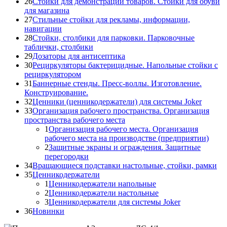
26
Стойки для демонстрации товаров. Стойки для обуви
для магазина
27
Стильные стойки для рекламы, информации,
навигации
28
Стойки, столбики для парковки. Парковочные
таблички, столбики
29
Дозаторы для антисептика
30
Рециркуляторы бактерицидные. Напольные стойки с
рециркулятором
31
Баннерные стенды. Пресс-воллы. Изготовление.
Конструирование.
32
Ценники (ценникодержатели) для системы Joker
33
Организация рабочего пространства. Организация
пространства рабочего места
1
Организация рабочего места. Организация
рабочего места на производстве (предприятии)
2
Защитные экраны и ограждения. Защитные
перегородки
34
Вращающиеся подставки настольные, стойки, рамки
35
Ценникодержатели
1
Ценникодержатели напольные
2
Ценникодержатели настольные
3
Ценникодержатели для системы Joker
36
Новинки