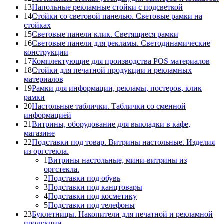
13
Напольные рекламные стойки с подсветкой
14
Стойки со световой панелью. Световые рамки на
стойках
15
Световые панели клик. Светящиеся рамки
16
Световые панели для рекламы. Светодинамические
конструкции
17
Комплектующие для производства POS материалов
18
Стойки для печатной продукции и рекламных
материалов
19
Рамки для информации, рекламы, постеров, клик
рамки
20
Настольные таблички. Таблички со сменной
информацией
21
Витрины, оборудование для выкладки в кафе,
магазине
22
Подставки под товар. Витрины настольные. Изделия
из оргстекла.
1
Витрины настольные, мини-витрины из
оргстекла.
2
Подставки под обувь
3
Подставки под канцтовары
4
Подставки под косметику
5
Подставки под телефоны
23
Буклетницы. Накопители для печатной и рекламной
продукции.