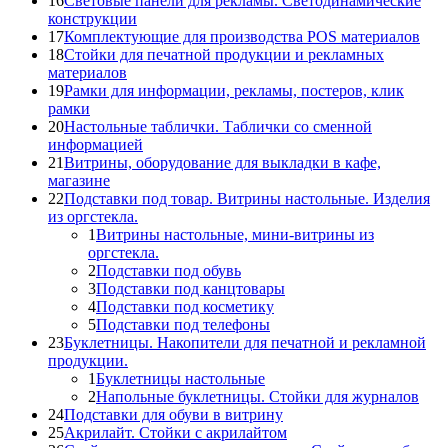
16
Световые панели для рекламы. Светодинамические
конструкции
17
Комплектующие для производства POS материалов
18
Стойки для печатной продукции и рекламных
материалов
19
Рамки для информации, рекламы, постеров, клик
рамки
20
Настольные таблички. Таблички со сменной
информацией
21
Витрины, оборудование для выкладки в кафе,
магазине
22
Подставки под товар. Витрины настольные. Изделия
из оргстекла.
1
Витрины настольные, мини-витрины из
оргстекла.
2
Подставки под обувь
3
Подставки под канцтовары
4
Подставки под косметику
5
Подставки под телефоны
23
Буклетницы. Накопители для печатной и рекламной
продукции.
1
Буклетницы настольные
2
Напольные буклетницы. Стойки для журналов
24
Подставки для обуви в витрину
25
Акрилайт. Стойки с акрилайтом