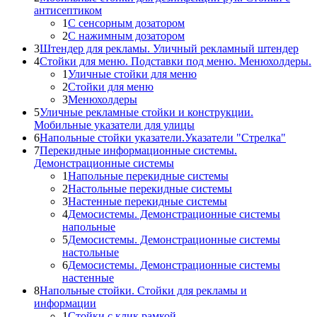
антисептиком
1
С сенсорным дозатором
2
С нажимным дозатором
3
Штендер для рекламы. Уличный рекламный штендер
4
Стойки для меню. Подставки под меню. Менюхолдеры.
1
Уличные стойки для меню
2
Стойки для меню
3
Менюхолдеры
5
Уличные рекламные стойки и конструкции.
Мобильные указатели для улицы
6
Напольные стойки указатели.Указатели "Стрелка"
7
Перекидные информационные системы.
Демонстрационные системы
1
Напольные перекидные системы
2
Настольные перекидные системы
3
Настенные перекидные системы
4
Демосистемы. Демонстрационные системы
напольные
5
Демосистемы. Демонстрационные системы
настольные
6
Демосистемы. Демонстрационные системы
настенные
8
Напольные стойки. Стойки для рекламы и
информации
1
Стойки с клик рамкой