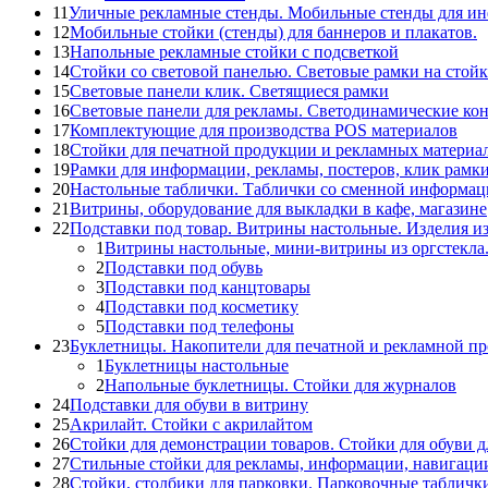
11
Уличные рекламные стенды. Мобильные стенды для и
12
Мобильные стойки (стенды) для баннеров и плакатов.
13
Напольные рекламные стойки с подсветкой
14
Стойки со световой панелью. Световые рамки на стойк
15
Световые панели клик. Светящиеся рамки
16
Световые панели для рекламы. Светодинамические ко
17
Комплектующие для производства POS материалов
18
Стойки для печатной продукции и рекламных материа
19
Рамки для информации, рекламы, постеров, клик рамк
20
Настольные таблички. Таблички со сменной информац
21
Витрины, оборудование для выкладки в кафе, магазине
22
Подставки под товар. Витрины настольные. Изделия из
1
Витрины настольные, мини-витрины из оргстекла
2
Подставки под обувь
3
Подставки под канцтовары
4
Подставки под косметику
5
Подставки под телефоны
23
Буклетницы. Накопители для печатной и рекламной п
1
Буклетницы настольные
2
Напольные буклетницы. Стойки для журналов
24
Подставки для обуви в витрину
25
Акрилайт. Стойки с акрилайтом
26
Стойки для демонстрации товаров. Стойки для обуви д
27
Стильные стойки для рекламы, информации, навигаци
28
Стойки, столбики для парковки. Парковочные табличк