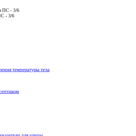
С - 3/6
рения температуры тела
исептиком
указатели для улицы