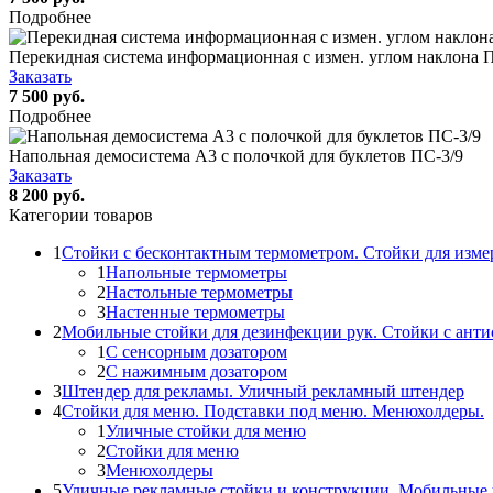
Подробнее
Перекидная система информационная с измен. углом наклона П
Заказать
7 500 руб.
Подробнее
Напольная демосистема А3 с полочкой для буклетов ПС-3/9
Заказать
8 200 руб.
Категории товаров
1
Стойки с бесконтактным термометром. Стойки для изме
1
Напольные термометры
2
Настольные термометры
3
Настенные термометры
2
Мобильные стойки для дезинфекции рук. Стойки с ант
1
С сенсорным дозатором
2
С нажимным дозатором
3
Штендер для рекламы. Уличный рекламный штендер
4
Стойки для меню. Подставки под меню. Менюхолдеры.
1
Уличные стойки для меню
2
Стойки для меню
3
Менюхолдеры
5
Уличные рекламные стойки и конструкции. Мобильные 