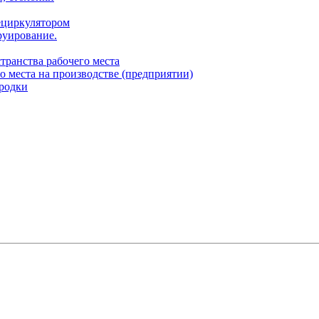
ециркулятором
руирование.
транства рабочего места
о места на производстве (предприятии)
родки