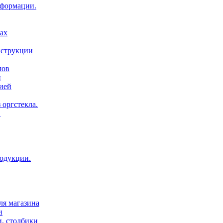
нформации.
ах
нструкции
лов
и
ией
 оргстекла.
.
родукции.
ля магазина
и
и, столбики