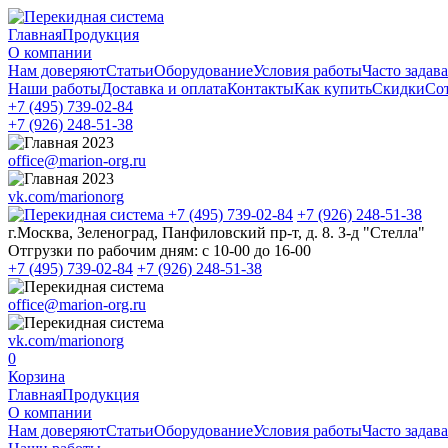
Главная
Продукция
О компании
Нам доверяют
Статьи
Оборудование
Условия работы
Часто задав
Наши работы
Доставка и оплата
Контакты
Как купить
Скидки
Со
+7 (495)
739-02-84
+7 (926)
248-51-38
office@marion-org.ru
vk.com/marionorg
+7 (495)
739-02-84
+7 (926)
248-51-38
г.Москва, Зеленоград, Панфиловский пр-т, д. 8. З-д "Стелла"
Отгрузки по рабочим дням:
с 10-00 до 16-00
+7 (495)
739-02-84
+7 (926)
248-51-38
office@marion-org.ru
vk.com/marionorg
0
Корзина
Главная
Продукция
О компании
Нам доверяют
Статьи
Оборудование
Условия работы
Часто задав