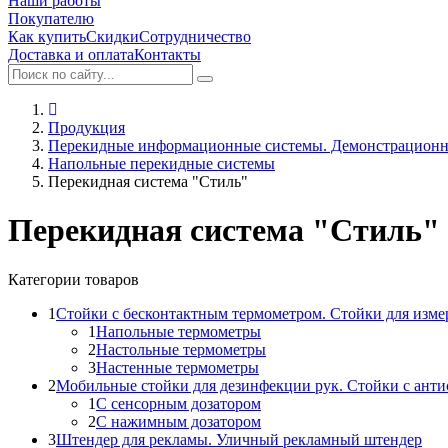
Наши работы
Покупателю
Как купить
Скидки
Сотрудничество
Доставка и оплата
Контакты
Продукция
Перекидные информационные системы. Демонстрационн
Напольные перекидные системы
Перекидная система "Стиль"
Перекидная система "Стиль"
Категории товаров
1
Стойки с бесконтактным термометром. Стойки для изме
1
Напольные термометры
2
Настольные термометры
3
Настенные термометры
2
Мобильные стойки для дезинфекции рук. Стойки с ант
1
С сенсорным дозатором
2
С нажимным дозатором
3
Штендер для рекламы. Уличный рекламный штендер