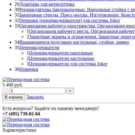
29
Дозаторы для антисептика
30
Рециркуляторы бактерицидные. Напольные стойки с р
31
Баннерные стенды. Пресс-воллы. Изготовление. Конст
32
Ценники (ценникодержатели) для системы Joker
33
Организация рабочего пространства. Организация прос
1
Организация рабочего места. Организация рабочег
2
Защитные экраны и ограждения. Защитные перего
34
Вращающиеся подставки настольные, стойки, рамки
35
Ценникодержатели
1
Ценникодержатели напольные
2
Ценникодержатели настольные
3
Ценникодержатели для системы Joker
36
Новинки
5 400
руб.
-
+
Заказать
В корзину
Есть вопросы? Задайте их нашему менеджеру!
+7 (495) 739-02-84
Характеристики