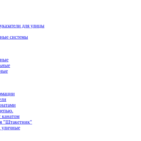
указатели для улицы
ные системы
ьные
ьные
нные
ормации
ели
анатами
цепью.
с канатом
ия "Штакетник"
и уличные