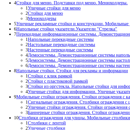
4
Стойки для меню. Подставки под меню. Менюхолдеры.
1
Уличные стойки для меню
2
Стойки для меню
3
Менюхолдеры
5
Уличные рекламные стойки и конструкции. Мобильные 
6
Напольные стойки указатели.Указатели "Стрелка"
7
Перекидные информационные системы. Демонстрацион
1
Напольные перекидные системы
2
Настольные перекидные системы
3
Настенные перекидные системы
4
Демосистемы. Демонстрационные системы напол
5
Демосистемы. Демонстрационные системы настол
6
Демосистемы. Демонстрационные системы насте
8
Напольные стойки. Стойки для рекламы и информации
1
Стойки с клик рамкой
2
Стойки с пластиковой рамкой
3
Стойки из оргстекла. Напольные стойки для инф
4
Уличные стойки для информации. Уличные указат
9
Мобильные стойки ограждения. Стойки ограждения с к
1
Сигнальные ограждения. Столбики ограждения с 
2
Уличные стойки ограждения. Стойки ограждения 
3
Баннерные стойки ограждения. Стойки огражден
10
Столбики ограждения для улицы. Мобильные столбик
1
Столбики с лентой
2
Уличные столбики