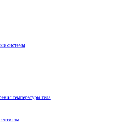
ые системы
рения температуры тела
исептиком