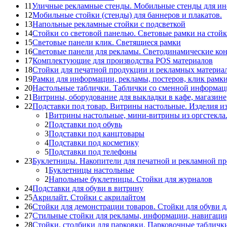
11
Уличные рекламные стенды. Мобильные стенды для и
12
Мобильные стойки (стенды) для баннеров и плакатов.
13
Напольные рекламные стойки с подсветкой
14
Стойки со световой панелью. Световые рамки на стойк
15
Световые панели клик. Светящиеся рамки
16
Световые панели для рекламы. Светодинамические ко
17
Комплектующие для производства POS материалов
18
Стойки для печатной продукции и рекламных материа
19
Рамки для информации, рекламы, постеров, клик рамк
20
Настольные таблички. Таблички со сменной информац
21
Витрины, оборудование для выкладки в кафе, магазине
22
Подставки под товар. Витрины настольные. Изделия из
1
Витрины настольные, мини-витрины из оргстекла
2
Подставки под обувь
3
Подставки под канцтовары
4
Подставки под косметику
5
Подставки под телефоны
23
Буклетницы. Накопители для печатной и рекламной п
1
Буклетницы настольные
2
Напольные буклетницы. Стойки для журналов
24
Подставки для обуви в витрину
25
Акрилайт. Стойки с акрилайтом
26
Стойки для демонстрации товаров. Стойки для обуви д
27
Стильные стойки для рекламы, информации, навигаци
28
Стойки, столбики для парковки. Парковочные табличк