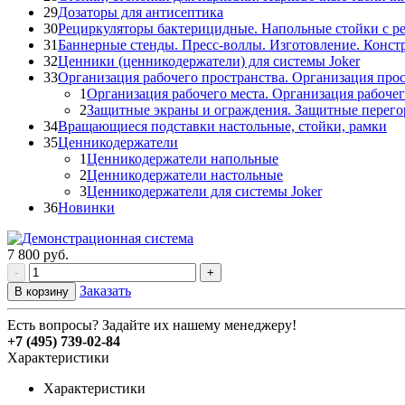
29
Дозаторы для антисептика
30
Рециркуляторы бактерицидные. Напольные стойки с р
31
Баннерные стенды. Пресс-воллы. Изготовление. Конст
32
Ценники (ценникодержатели) для системы Joker
33
Организация рабочего пространства. Организация прос
1
Организация рабочего места. Организация рабочег
2
Защитные экраны и ограждения. Защитные перего
34
Вращающиеся подставки настольные, стойки, рамки
35
Ценникодержатели
1
Ценникодержатели напольные
2
Ценникодержатели настольные
3
Ценникодержатели для системы Joker
36
Новинки
7 800
руб.
-
+
Заказать
В корзину
Есть вопросы? Задайте их нашему менеджеру!
+7 (495) 739-02-84
Характеристики
Характеристики