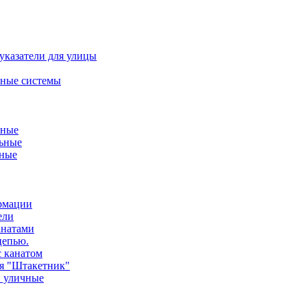
указатели для улицы
ные системы
ьные
ьные
нные
ормации
ели
анатами
цепью.
с канатом
ия "Штакетник"
и уличные