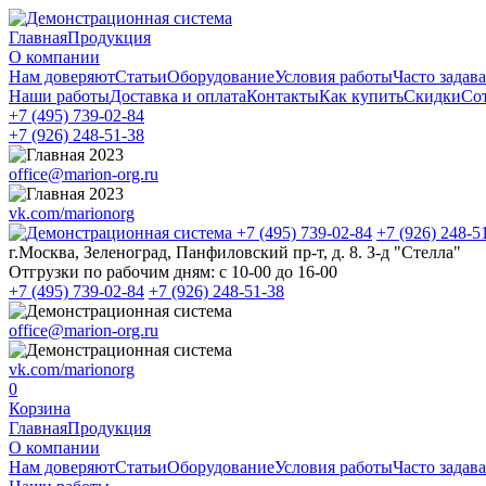
Главная
Продукция
О компании
Нам доверяют
Статьи
Оборудование
Условия работы
Часто задав
Наши работы
Доставка и оплата
Контакты
Как купить
Скидки
Со
+7 (495)
739-02-84
+7 (926)
248-51-38
office@marion-org.ru
vk.com/marionorg
+7 (495)
739-02-84
+7 (926)
248-5
г.Москва, Зеленоград, Панфиловский пр-т, д. 8. З-д "Стелла"
Отгрузки по рабочим дням:
с 10-00 до 16-00
+7 (495)
739-02-84
+7 (926)
248-51-38
office@marion-org.ru
vk.com/marionorg
0
Корзина
Главная
Продукция
О компании
Нам доверяют
Статьи
Оборудование
Условия работы
Часто задав