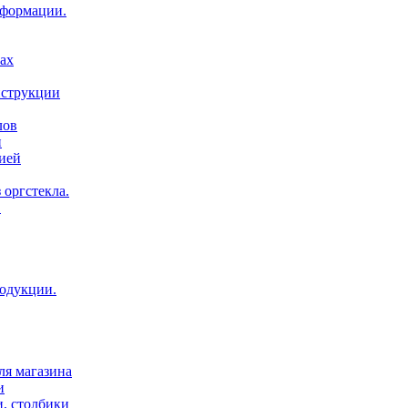
нформации.
ах
нструкции
лов
и
ией
 оргстекла.
.
родукции.
ля магазина
и
и, столбики