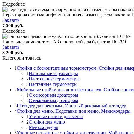
Подробнее
Перекидная система информационная с измен. углом наклона П
Заказать
7 500 руб.
Подробнее
Напольная демосистема А3 с полочкой для буклетов ПС-3/9
Заказать
8 200 руб.
Категории товаров
1
Стойки с бесконтактным термометром. Стойки для изме
1
Напольные термометры
2
Настольные термометры
3
Настенные термометры
2
Мобильные стойки для дезинфекции рук. Стойки с ант
1
С сенсорным дозатором
2
С нажимным дозатором
3
Штендер для рекламы. Уличный рекламный штендер
4
Стойки для меню. Подставки под меню. Менюхолдеры.
1
Уличные стойки для меню
2
Стойки для меню
3
Менюхолдеры
5
Уличные рекламные стойки и конструкции. Мобильные 