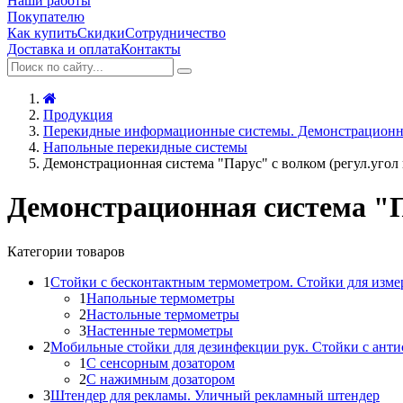
Наши работы
Покупателю
Как купить
Скидки
Сотрудничество
Доставка и оплата
Контакты
Продукция
Перекидные информационные системы. Демонстрационн
Напольные перекидные системы
Демонстрационная система "Парус" с волком (регул.угол
Демонстрационная система "П
Категории товаров
1
Стойки с бесконтактным термометром. Стойки для изме
1
Напольные термометры
2
Настольные термометры
3
Настенные термометры
2
Мобильные стойки для дезинфекции рук. Стойки с ант
1
С сенсорным дозатором
2
С нажимным дозатором
3
Штендер для рекламы. Уличный рекламный штендер