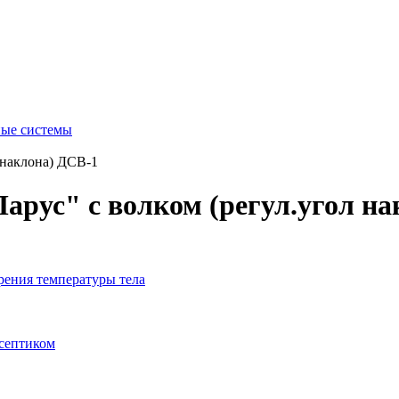
ые системы
 наклона) ДСВ-1
арус" с волком (регул.угол на
рения температуры тела
исептиком