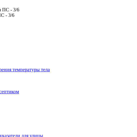
С - 3/6
рения температуры тела
исептиком
указатели для улицы