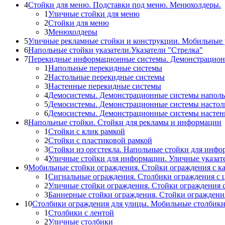
4
Стойки для меню. Подставки под меню. Менюхолдеры.
1
Уличные стойки для меню
2
Стойки для меню
3
Менюхолдеры
5
Уличные рекламные стойки и конструкции. Мобильные 
6
Напольные стойки указатели.Указатели "Стрелка"
7
Перекидные информационные системы. Демонстрацион
1
Напольные перекидные системы
2
Настольные перекидные системы
3
Настенные перекидные системы
4
Демосистемы. Демонстрационные системы напол
5
Демосистемы. Демонстрационные системы настол
6
Демосистемы. Демонстрационные системы насте
8
Напольные стойки. Стойки для рекламы и информации
1
Стойки с клик рамкой
2
Стойки с пластиковой рамкой
3
Стойки из оргстекла. Напольные стойки для инф
4
Уличные стойки для информации. Уличные указат
9
Мобильные стойки ограждения. Стойки ограждения с к
1
Сигнальные ограждения. Столбики ограждения с 
2
Уличные стойки ограждения. Стойки ограждения 
3
Баннерные стойки ограждения. Стойки огражден
10
Столбики ограждения для улицы. Мобильные столбик
1
Столбики с лентой
2
Уличные столбики