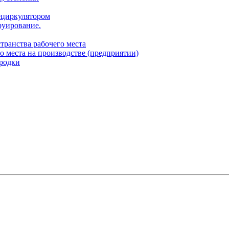
ециркулятором
руирование.
транства рабочего места
о места на производстве (предприятии)
родки