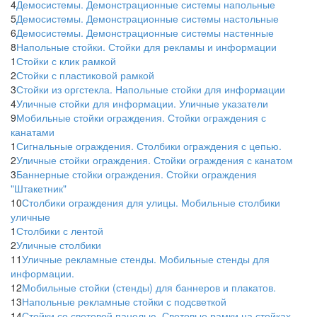
4
Демосистемы. Демонстрационные системы напольные
5
Демосистемы. Демонстрационные системы настольные
6
Демосистемы. Демонстрационные системы настенные
8
Напольные стойки. Стойки для рекламы и информации
1
Стойки с клик рамкой
2
Стойки с пластиковой рамкой
3
Стойки из оргстекла. Напольные стойки для информации
4
Уличные стойки для информации. Уличные указатели
9
Мобильные стойки ограждения. Стойки ограждения с
канатами
1
Сигнальные ограждения. Столбики ограждения с цепью.
2
Уличные стойки ограждения. Стойки ограждения с канатом
3
Баннерные стойки ограждения. Стойки ограждения
"Штакетник"
10
Столбики ограждения для улицы. Мобильные столбики
уличные
1
Столбики с лентой
2
Уличные столбики
11
Уличные рекламные стенды. Мобильные стенды для
информации.
12
Мобильные стойки (стенды) для баннеров и плакатов.
13
Напольные рекламные стойки с подсветкой
14
Стойки со световой панелью. Световые рамки на стойках