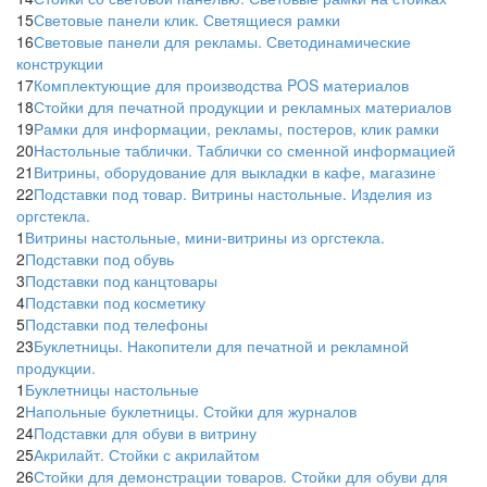
15
Световые панели клик. Светящиеся рамки
16
Световые панели для рекламы. Светодинамические
конструкции
17
Комплектующие для производства POS материалов
18
Стойки для печатной продукции и рекламных материалов
19
Рамки для информации, рекламы, постеров, клик рамки
20
Настольные таблички. Таблички со сменной информацией
21
Витрины, оборудование для выкладки в кафе, магазине
22
Подставки под товар. Витрины настольные. Изделия из
оргстекла.
1
Витрины настольные, мини-витрины из оргстекла.
2
Подставки под обувь
3
Подставки под канцтовары
4
Подставки под косметику
5
Подставки под телефоны
23
Буклетницы. Накопители для печатной и рекламной
продукции.
1
Буклетницы настольные
2
Напольные буклетницы. Стойки для журналов
24
Подставки для обуви в витрину
25
Акрилайт. Стойки с акрилайтом
26
Стойки для демонстрации товаров. Стойки для обуви для