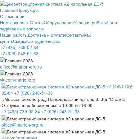
Главная
Продукция
О компании
Нам доверяют
Статьи
Оборудование
Условия работы
Часто
задаваемые вопросы
Наши работы
Доставка и оплата
Контакты
Как
купить
Скидки
Сотрудничество
+7 (495)
739-02-84
+7 (926)
248-51-38
office@marion-org.ru
vk.com/marionorg
+7 (495)
739-
02-84
+7 (926)
248-51-38
г.Москва, Зеленоград, Панфиловский пр-т, д. 8. З-д "Стелла"
Отгрузки по рабочим дням:
с 10-00 до 16-00
+7 (495)
739-02-84
+7 (926)
248-51-38
office@marion-org.ru
vk.com/marionorg