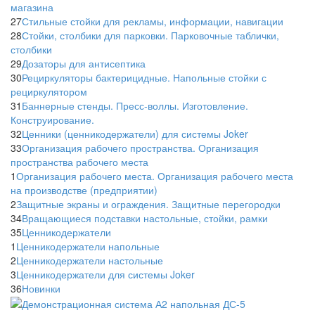
магазина
27
Стильные стойки для рекламы, информации, навигации
28
Стойки, столбики для парковки. Парковочные таблички,
столбики
29
Дозаторы для антисептика
30
Рециркуляторы бактерицидные. Напольные стойки с
рециркулятором
31
Баннерные стенды. Пресс-воллы. Изготовление.
Конструирование.
32
Ценники (ценникодержатели) для системы Joker
33
Организация рабочего пространства. Организация
пространства рабочего места
1
Организация рабочего места. Организация рабочего места
на производстве (предприятии)
2
Защитные экраны и ограждения. Защитные перегородки
34
Вращающиеся подставки настольные, стойки, рамки
35
Ценникодержатели
1
Ценникодержатели напольные
2
Ценникодержатели настольные
3
Ценникодержатели для системы Joker
36
Новинки