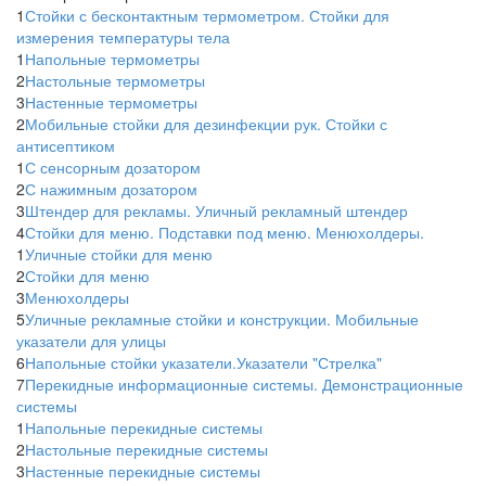
1
Стойки с бесконтактным термометром. Стойки для
измерения температуры тела
1
Напольные термометры
2
Настольные термометры
3
Настенные термометры
2
Мобильные стойки для дезинфекции рук. Стойки с
антисептиком
1
С сенсорным дозатором
2
С нажимным дозатором
3
Штендер для рекламы. Уличный рекламный штендер
4
Стойки для меню. Подставки под меню. Менюхолдеры.
1
Уличные стойки для меню
2
Стойки для меню
3
Менюхолдеры
5
Уличные рекламные стойки и конструкции. Мобильные
указатели для улицы
6
Напольные стойки указатели.Указатели "Стрелка"
7
Перекидные информационные системы. Демонстрационные
системы
1
Напольные перекидные системы
2
Настольные перекидные системы
3
Настенные перекидные системы