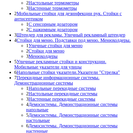
2
Настольные термометры
3
Настенные термометры
2
Мобильные стойки для дезинфекции рук. Стойки с
антисептиком
1
С сенсорным дозатором
2
С нажимным дозатором
3
Штендер для рекламы. Уличный рекламный штендер
4
Стойки для меню. Подставки под меню. Менюхолдеры.
1
Уличные стойки для меню
2
Стойки для меню
3
Менюхолдеры
5
Уличные рекламные стойки и конструкции.
Мобильные указатели для улицы
6
Напольные стойки указатели.Указатели "Стрелка"
7
Перекидные информационные системы.
Демонстрационные системы
1
Напольные перекидные системы
2
Настольные перекидные системы
3
Настенные перекидные системы
4
Демосистемы. Демонстрационные системы
напольные
5
Демосистемы. Демонстрационные системы
настольные
6
Демосистемы. Демонстрационные системы
настенные