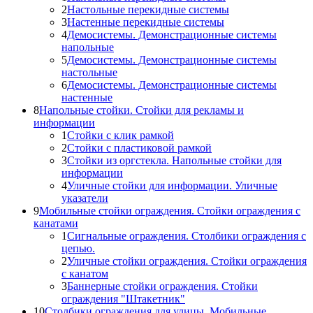
2
Настольные перекидные системы
3
Настенные перекидные системы
4
Демосистемы. Демонстрационные системы
напольные
5
Демосистемы. Демонстрационные системы
настольные
6
Демосистемы. Демонстрационные системы
настенные
8
Напольные стойки. Стойки для рекламы и
информации
1
Стойки с клик рамкой
2
Стойки с пластиковой рамкой
3
Стойки из оргстекла. Напольные стойки для
информации
4
Уличные стойки для информации. Уличные
указатели
9
Мобильные стойки ограждения. Стойки ограждения с
канатами
1
Сигнальные ограждения. Столбики ограждения с
цепью.
2
Уличные стойки ограждения. Стойки ограждения
с канатом
3
Баннерные стойки ограждения. Стойки
ограждения "Штакетник"
10
Столбики ограждения для улицы. Мобильные