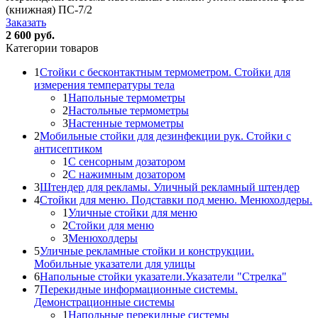
(книжная) ПС-7/2
Заказать
2 600 руб.
Категории товаров
1
Стойки с бесконтактным термометром. Стойки для
измерения температуры тела
1
Напольные термометры
2
Настольные термометры
3
Настенные термометры
2
Мобильные стойки для дезинфекции рук. Стойки с
антисептиком
1
С сенсорным дозатором
2
С нажимным дозатором
3
Штендер для рекламы. Уличный рекламный штендер
4
Стойки для меню. Подставки под меню. Менюхолдеры.
1
Уличные стойки для меню
2
Стойки для меню
3
Менюхолдеры
5
Уличные рекламные стойки и конструкции.
Мобильные указатели для улицы
6
Напольные стойки указатели.Указатели "Стрелка"
7
Перекидные информационные системы.
Демонстрационные системы
1
Напольные перекидные системы