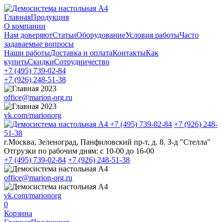
Главная
Продукция
О компании
Нам доверяют
Статьи
Оборудование
Условия работы
Часто
задаваемые вопросы
Наши работы
Доставка и оплата
Контакты
Как
купить
Скидки
Сотрудничество
+7 (495)
739-02-84
+7 (926)
248-51-38
office@marion-org.ru
vk.com/marionorg
+7 (495)
739-02-84
+7 (926)
248-
51-38
г.Москва, Зеленоград, Панфиловский пр-т, д. 8. З-д "Стелла"
Отгрузки по рабочим дням:
с 10-00 до 16-00
+7 (495)
739-02-84
+7 (926)
248-51-38
office@marion-org.ru
vk.com/marionorg
0
Корзина