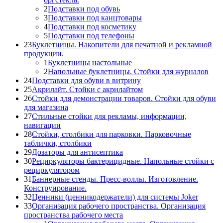
2
Подставки под обувь
3
Подставки под канцтовары
4
Подставки под косметику
5
Подставки под телефоны
23
Буклетницы. Накопители для печатной и рекламной
продукции.
1
Буклетницы настольные
2
Напольные буклетницы. Стойки для журналов
24
Подставки для обуви в витрину
25
Акрилайт. Стойки с акрилайтом
26
Стойки для демонстрации товаров. Стойки для обуви
для магазина
27
Стильные стойки для рекламы, информации,
навигации
28
Стойки, столбики для парковки. Парковочные
таблички, столбики
29
Дозаторы для антисептика
30
Рециркуляторы бактерицидные. Напольные стойки с
рециркулятором
31
Баннерные стенды. Пресс-воллы. Изготовление.
Конструирование.
32
Ценники (ценникодержатели) для системы Joker
33
Организация рабочего пространства. Организация
пространства рабочего места