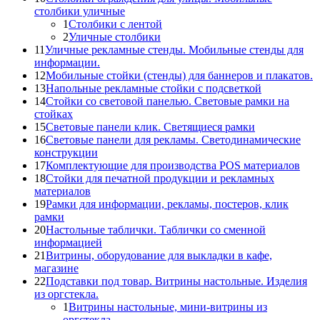
столбики уличные
1
Столбики с лентой
2
Уличные столбики
11
Уличные рекламные стенды. Мобильные стенды для
информации.
12
Мобильные стойки (стенды) для баннеров и плакатов.
13
Напольные рекламные стойки с подсветкой
14
Стойки со световой панелью. Световые рамки на
стойках
15
Световые панели клик. Светящиеся рамки
16
Световые панели для рекламы. Светодинамические
конструкции
17
Комплектующие для производства POS материалов
18
Стойки для печатной продукции и рекламных
материалов
19
Рамки для информации, рекламы, постеров, клик
рамки
20
Настольные таблички. Таблички со сменной
информацией
21
Витрины, оборудование для выкладки в кафе,
магазине
22
Подставки под товар. Витрины настольные. Изделия
из оргстекла.
1
Витрины настольные, мини-витрины из
оргстекла.