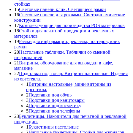
стойках
15
Световые панели клик. Светящиеся рамки
16
Световые панели для рекламы. Светодинамические
конструкции
17
Комплектующие для производства POS материалов
18
Стойки для печатной продукции и рекламных
материалов
19
Рамки для информации, рекламы, постеров, клик
рамки
20
Настольные таблички. Таблички со сменной
информацией
21
Витрины, оборудование для выкладки в кафе,
магазине
22
Подставки под товар. Витрины настольные. Изделия
из оргстекла.
1
Витрины настольные, мини-витрины из
оргстекла.
2
Подставки под обувь
3
Подставки под канцтовары
4
Подставки под косметику
5
Подставки под телефоны
23
Буклетницы. Накопители для печатной и рекламной
продукции.
1
Буклетницы настольные
2
Напольные буклетницы. Стойки для журналов