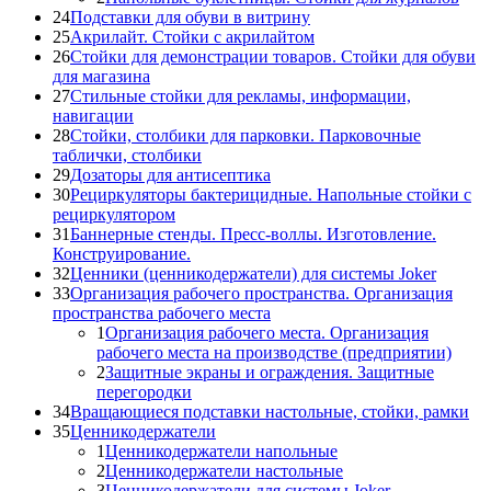
24
Подставки для обуви в витрину
25
Акрилайт. Стойки с акрилайтом
26
Стойки для демонстрации товаров. Стойки для обуви
для магазина
27
Стильные стойки для рекламы, информации,
навигации
28
Стойки, столбики для парковки. Парковочные
таблички, столбики
29
Дозаторы для антисептика
30
Рециркуляторы бактерицидные. Напольные стойки с
рециркулятором
31
Баннерные стенды. Пресс-воллы. Изготовление.
Конструирование.
32
Ценники (ценникодержатели) для системы Joker
33
Организация рабочего пространства. Организация
пространства рабочего места
1
Организация рабочего места. Организация
рабочего места на производстве (предприятии)
2
Защитные экраны и ограждения. Защитные
перегородки
34
Вращающиеся подставки настольные, стойки, рамки
35
Ценникодержатели
1
Ценникодержатели напольные
2
Ценникодержатели настольные
3
Ценникодержатели для системы Joker