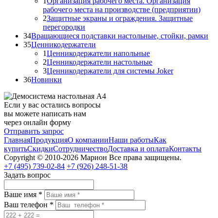
1
Организация рабочего места. Организация
рабочего места на производстве (предприятии)
2
Защитные экраны и ограждения. Защитные
перегородки
34
Вращающиеся подставки настольные, стойки, рамки
35
Ценникодержатели
1
Ценникодержатели напольные
2
Ценникодержатели настольные
3
Ценникодержатели для системы Joker
36
Новинки
Если у вас остались вопросы
вы можете написать нам
через онлайн форму
Отправить запрос
Главная
Продукция
О компании
Наши работы
Как
купить
Скидки
Сотрудничество
Доставка и оплата
Контакты
Copyright © 2010-2026 Марион Все права защищены.
+7 (495)
739-02-84
+7 (926)
248-51-38
Задать вопрос
Ваше имя *
Ваш телефон *