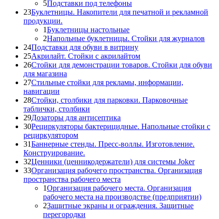
5
Подставки под телефоны
23
Буклетницы. Накопители для печатной и рекламной
продукции.
1
Буклетницы настольные
2
Напольные буклетницы. Стойки для журналов
24
Подставки для обуви в витрину
25
Акрилайт. Стойки с акрилайтом
26
Стойки для демонстрации товаров. Стойки для обуви
для магазина
27
Стильные стойки для рекламы, информации,
навигации
28
Стойки, столбики для парковки. Парковочные
таблички, столбики
29
Дозаторы для антисептика
30
Рециркуляторы бактерицидные. Напольные стойки с
рециркулятором
31
Баннерные стенды. Пресс-воллы. Изготовление.
Конструирование.
32
Ценники (ценникодержатели) для системы Joker
33
Организация рабочего пространства. Организация
пространства рабочего места
1
Организация рабочего места. Организация
рабочего места на производстве (предприятии)
2
Защитные экраны и ограждения. Защитные
перегородки