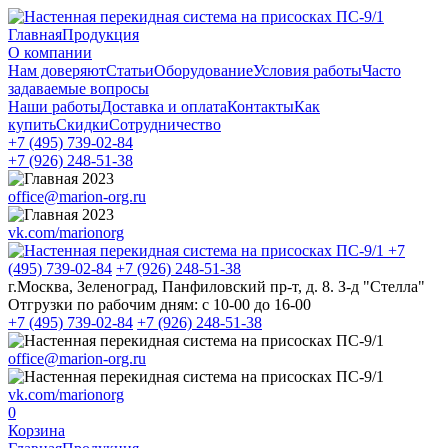
Главная
Продукция
О компании
Нам доверяют
Статьи
Оборудование
Условия работы
Часто
задаваемые вопросы
Наши работы
Доставка и оплата
Контакты
Как
купить
Скидки
Сотрудничество
+7 (495)
739-02-84
+7 (926)
248-51-38
office@marion-org.ru
vk.com/marionorg
+7
(495)
739-02-84
+7 (926)
248-51-38
г.Москва, Зеленоград, Панфиловский пр-т, д. 8. З-д "Стелла"
Отгрузки по рабочим дням:
с 10-00 до 16-00
+7 (495)
739-02-84
+7 (926)
248-51-38
office@marion-org.ru
vk.com/marionorg
0
Корзина