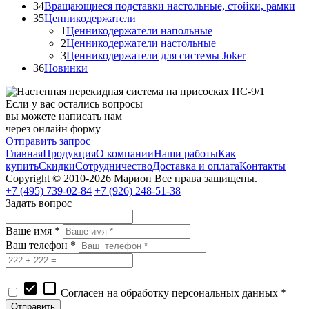
34
Вращающиеся подставки настольные, стойки, рамки
35
Ценникодержатели
1
Ценникодержатели напольные
2
Ценникодержатели настольные
3
Ценникодержатели для системы Joker
36
Новинки
Если у вас остались вопросы
вы можете написать нам
через онлайн форму
Отправить запрос
Главная
Продукция
О компании
Наши работы
Как
купить
Скидки
Сотрудничество
Доставка и оплата
Контакты
Copyright © 2010-2026 Марион Все права защищены.
+7 (495)
739-02-84
+7 (926)
248-51-38
Задать вопрос
Ваше имя *
Ваш телефон *
check_box
check_box_outline_blank
Согласен на обработку персональных данных *