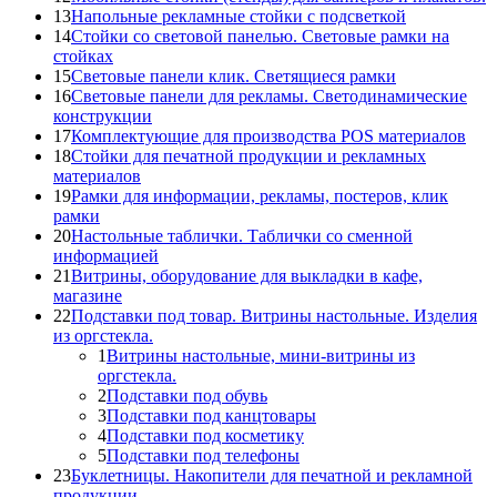
13
Напольные рекламные стойки с подсветкой
14
Стойки со световой панелью. Световые рамки на
стойках
15
Световые панели клик. Светящиеся рамки
16
Световые панели для рекламы. Светодинамические
конструкции
17
Комплектующие для производства POS материалов
18
Стойки для печатной продукции и рекламных
материалов
19
Рамки для информации, рекламы, постеров, клик
рамки
20
Настольные таблички. Таблички со сменной
информацией
21
Витрины, оборудование для выкладки в кафе,
магазине
22
Подставки под товар. Витрины настольные. Изделия
из оргстекла.
1
Витрины настольные, мини-витрины из
оргстекла.
2
Подставки под обувь
3
Подставки под канцтовары
4
Подставки под косметику
5
Подставки под телефоны
23
Буклетницы. Накопители для печатной и рекламной
продукции.