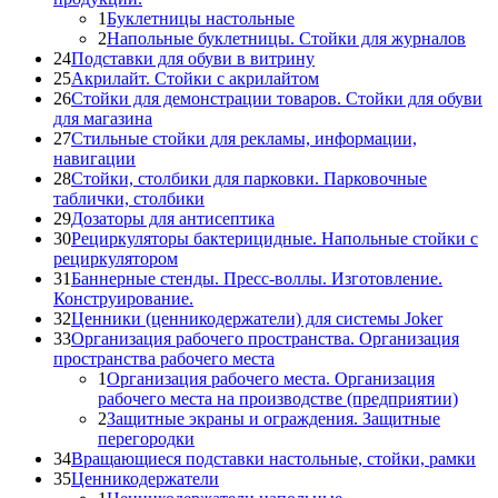
1
Буклетницы настольные
2
Напольные буклетницы. Стойки для журналов
24
Подставки для обуви в витрину
25
Акрилайт. Стойки с акрилайтом
26
Стойки для демонстрации товаров. Стойки для обуви
для магазина
27
Стильные стойки для рекламы, информации,
навигации
28
Стойки, столбики для парковки. Парковочные
таблички, столбики
29
Дозаторы для антисептика
30
Рециркуляторы бактерицидные. Напольные стойки с
рециркулятором
31
Баннерные стенды. Пресс-воллы. Изготовление.
Конструирование.
32
Ценники (ценникодержатели) для системы Joker
33
Организация рабочего пространства. Организация
пространства рабочего места
1
Организация рабочего места. Организация
рабочего места на производстве (предприятии)
2
Защитные экраны и ограждения. Защитные
перегородки
34
Вращающиеся подставки настольные, стойки, рамки
35
Ценникодержатели