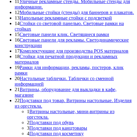
11
Уличные рекламные стенды. Мобильные стенды для
информации.
12
Мобильные стойки (стенды) для баннеров и плакатов.
13
Напольные рекламные стойки с подсветкой
14
Стойки со световой панелью. Световые рамки на
стойках
15
Световые панели клик. Светящиеся рамки
16
Световые панели для рекламы. Светодинамические
конструкции
17
Комплектующие для производства POS материалов
18
Стойки для печатной продукции и рекламных
материалов
19
Рамки для информации, рекламы, постеров, клик
рамки
20
Настольные таблички. Таблички со сменной
информацией
21
Витрины, оборудование для выкладки в кафе,
магазине
22
Подставки под товар. Витрины настольные. Изделия
из оргстекла.
1
Витрины настольные, мини-витрины из
оргстекла.
2
Подставки под обувь
3
Подставки под канцтовары
4
Подставки под косметику