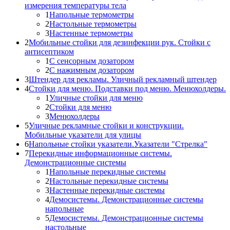
измерения температуры тела
1
Напольные термометры
2
Настольные термометры
3
Настенные термометры
2
Мобильные стойки для дезинфекции рук. Стойки с
антисептиком
1
С сенсорным дозатором
2
С нажимным дозатором
3
Штендер для рекламы. Уличный рекламный штендер
4
Стойки для меню. Подставки под меню. Менюхолдеры.
1
Уличные стойки для меню
2
Стойки для меню
3
Менюхолдеры
5
Уличные рекламные стойки и конструкции.
Мобильные указатели для улицы
6
Напольные стойки указатели.Указатели "Стрелка"
7
Перекидные информационные системы.
Демонстрационные системы
1
Напольные перекидные системы
2
Настольные перекидные системы
3
Настенные перекидные системы
4
Демосистемы. Демонстрационные системы
напольные
5
Демосистемы. Демонстрационные системы
настольные