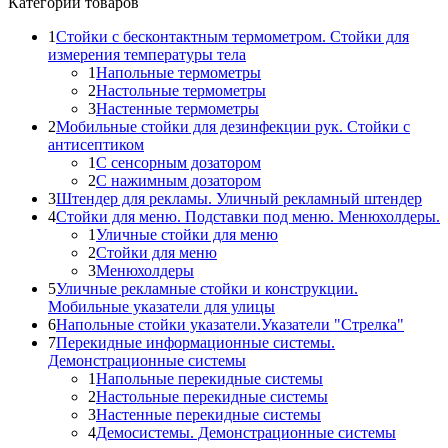
Категории товаров
1
Стойки с бесконтактным термометром. Стойки для
измерения температуры тела
1
Напольные термометры
2
Настольные термометры
3
Настенные термометры
2
Мобильные стойки для дезинфекции рук. Стойки с
антисептиком
1
С сенсорным дозатором
2
С нажимным дозатором
3
Штендер для рекламы. Уличный рекламный штендер
4
Стойки для меню. Подставки под меню. Менюхолдеры.
1
Уличные стойки для меню
2
Стойки для меню
3
Менюхолдеры
5
Уличные рекламные стойки и конструкции.
Мобильные указатели для улицы
6
Напольные стойки указатели.Указатели "Стрелка"
7
Перекидные информационные системы.
Демонстрационные системы
1
Напольные перекидные системы
2
Настольные перекидные системы
3
Настенные перекидные системы
4
Демосистемы. Демонстрационные системы