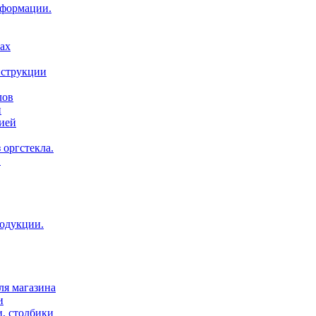
нформации.
ах
нструкции
лов
и
ией
 оргстекла.
.
родукции.
ля магазина
и
и, столбики