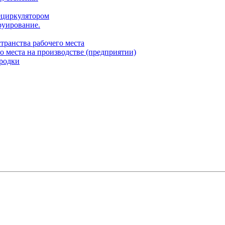
ециркулятором
руирование.
транства рабочего места
о места на производстве (предприятии)
родки