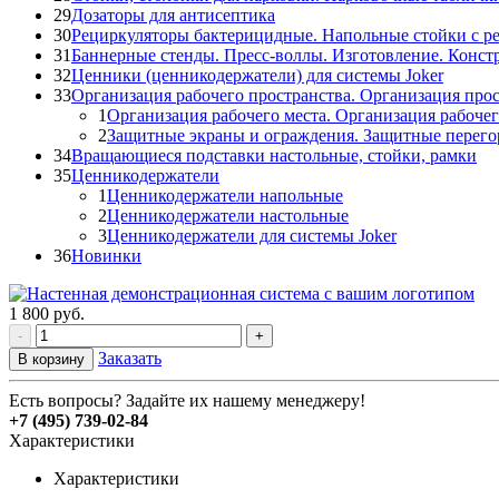
29
Дозаторы для антисептика
30
Рециркуляторы бактерицидные. Напольные стойки с р
31
Баннерные стенды. Пресс-воллы. Изготовление. Конст
32
Ценники (ценникодержатели) для системы Joker
33
Организация рабочего пространства. Организация прос
1
Организация рабочего места. Организация рабочег
2
Защитные экраны и ограждения. Защитные перего
34
Вращающиеся подставки настольные, стойки, рамки
35
Ценникодержатели
1
Ценникодержатели напольные
2
Ценникодержатели настольные
3
Ценникодержатели для системы Joker
36
Новинки
1 800
руб.
-
+
Заказать
В корзину
Есть вопросы? Задайте их нашему менеджеру!
+7 (495) 739-02-84
Характеристики
Характеристики