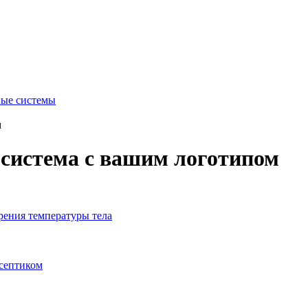
ые системы
м
система с вашим логотипом
рения температуры тела
исептиком