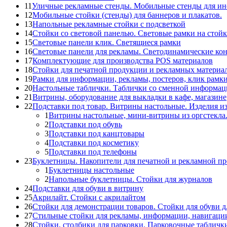
11
Уличные рекламные стенды. Мобильные стенды для и
12
Мобильные стойки (стенды) для баннеров и плакатов.
13
Напольные рекламные стойки с подсветкой
14
Стойки со световой панелью. Световые рамки на стойк
15
Световые панели клик. Светящиеся рамки
16
Световые панели для рекламы. Светодинамические ко
17
Комплектующие для производства POS материалов
18
Стойки для печатной продукции и рекламных материа
19
Рамки для информации, рекламы, постеров, клик рамк
20
Настольные таблички. Таблички со сменной информац
21
Витрины, оборудование для выкладки в кафе, магазине
22
Подставки под товар. Витрины настольные. Изделия из
1
Витрины настольные, мини-витрины из оргстекла
2
Подставки под обувь
3
Подставки под канцтовары
4
Подставки под косметику
5
Подставки под телефоны
23
Буклетницы. Накопители для печатной и рекламной п
1
Буклетницы настольные
2
Напольные буклетницы. Стойки для журналов
24
Подставки для обуви в витрину
25
Акрилайт. Стойки с акрилайтом
26
Стойки для демонстрации товаров. Стойки для обуви д
27
Стильные стойки для рекламы, информации, навигаци
28
Стойки, столбики для парковки. Парковочные табличк