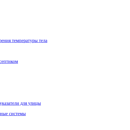
рения температуры тела
исептиком
указатели для улицы
ные системы