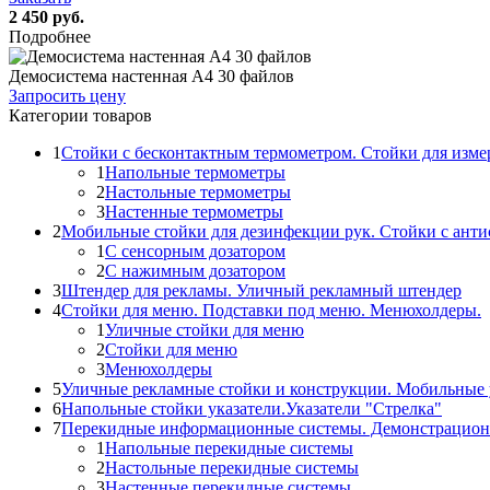
2 450 руб.
Подробнее
Демосистема настенная А4 30 файлов
Запросить цену
Категории товаров
1
Стойки с бесконтактным термометром. Стойки для изме
1
Напольные термометры
2
Настольные термометры
3
Настенные термометры
2
Мобильные стойки для дезинфекции рук. Стойки с ант
1
С сенсорным дозатором
2
С нажимным дозатором
3
Штендер для рекламы. Уличный рекламный штендер
4
Стойки для меню. Подставки под меню. Менюхолдеры.
1
Уличные стойки для меню
2
Стойки для меню
3
Менюхолдеры
5
Уличные рекламные стойки и конструкции. Мобильные 
6
Напольные стойки указатели.Указатели "Стрелка"
7
Перекидные информационные системы. Демонстрацион
1
Напольные перекидные системы
2
Настольные перекидные системы
3
Настенные перекидные системы