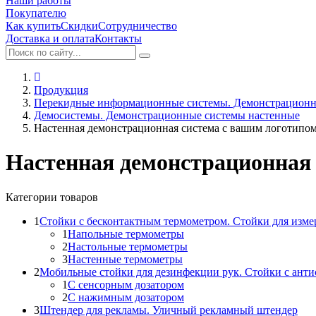
Наши работы
Покупателю
Как купить
Скидки
Сотрудничество
Доставка и оплата
Контакты
Продукция
Перекидные информационные системы. Демонстрационн
Демосистемы. Демонстрационные системы настенные
Настенная демонстрационная система с вашим логотипо
Настенная демонстрационная 
Категории товаров
1
Стойки с бесконтактным термометром. Стойки для изме
1
Напольные термометры
2
Настольные термометры
3
Настенные термометры
2
Мобильные стойки для дезинфекции рук. Стойки с ант
1
С сенсорным дозатором
2
С нажимным дозатором
3
Штендер для рекламы. Уличный рекламный штендер