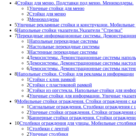
4
Стойки для меню. Подставки под меню. Менюхолдеры.
1
Уличные стойки для меню
2
Стойки для меню
3
Менюхолдеры
5
Уличные рекламные стойки и конструкции. Мобильные 
6
Напольные стойки указатели.Указатели "Стрелка"
7
Перекидные информационные системы. Демонстрацион
1
Напольные перекидные системы
2
Настольные перекидные системы
3
Настенные перекидные системы
4
Демосистемы. Демонстрационные системы напол
5
Демосистемы. Демонстрационные системы настол
6
Демосистемы. Демонстрационные системы насте
8
Напольные стойки. Стойки для рекламы и информации
1
Стойки с клик рамкой
2
Стойки с пластиковой рамкой
3
Стойки из оргстекла. Напольные стойки для инф
4
Уличные стойки для информации. Уличные указат
9
Мобильные стойки ограждения. Стойки ограждения с к
1
Сигнальные ограждения. Столбики ограждения с 
2
Уличные стойки ограждения. Стойки ограждения 
3
Баннерные стойки ограждения. Стойки огражден
10
Столбики ограждения для улицы. Мобильные столбик
1
Столбики с лентой
2
Уличные столбики