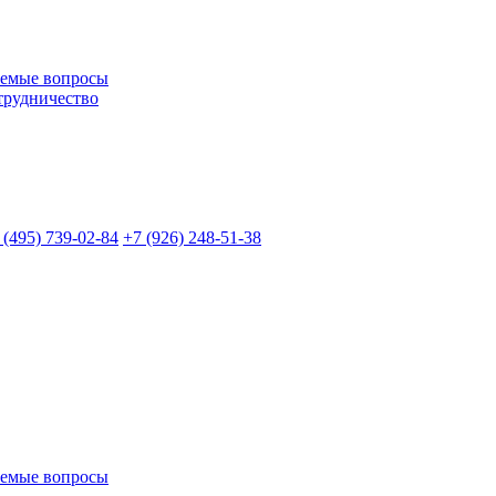
аемые вопросы
трудничество
 (495)
739-02-84
+7 (926)
248-51-38
аемые вопросы