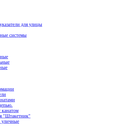
указатели для улицы
ные системы
ьные
ьные
нные
ормации
ели
анатами
цепью.
с канатом
ия "Штакетник"
и уличные