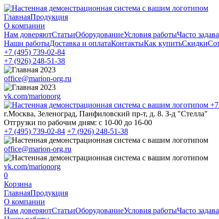
Главная
Продукция
О компании
Нам доверяют
Статьи
Оборудование
Условия работы
Часто задав
Наши работы
Доставка и оплата
Контакты
Как купить
Скидки
Со
+7 (495)
739-02-84
+7 (926)
248-51-38
office@marion-org.ru
vk.com/marionorg
+7
г.Москва, Зеленоград, Панфиловский пр-т, д. 8. З-д "Стелла"
Отгрузки по рабочим дням:
с 10-00 до 16-00
+7 (495)
739-02-84
+7 (926)
248-51-38
office@marion-org.ru
vk.com/marionorg
0
Корзина
Главная
Продукция
О компании
Нам доверяют
Статьи
Оборудование
Условия работы
Часто задав