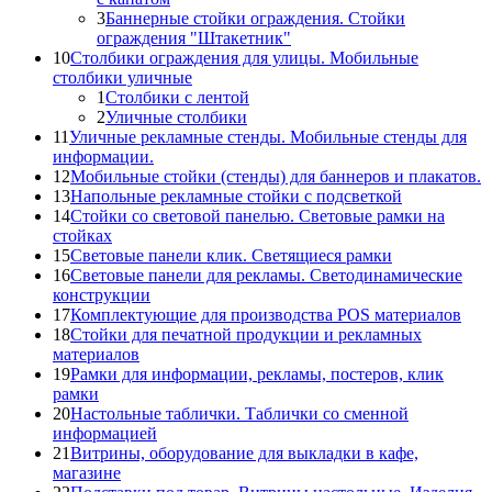
3
Баннерные стойки ограждения. Стойки
ограждения "Штакетник"
10
Столбики ограждения для улицы. Мобильные
столбики уличные
1
Столбики с лентой
2
Уличные столбики
11
Уличные рекламные стенды. Мобильные стенды для
информации.
12
Мобильные стойки (стенды) для баннеров и плакатов.
13
Напольные рекламные стойки с подсветкой
14
Стойки со световой панелью. Световые рамки на
стойках
15
Световые панели клик. Светящиеся рамки
16
Световые панели для рекламы. Светодинамические
конструкции
17
Комплектующие для производства POS материалов
18
Стойки для печатной продукции и рекламных
материалов
19
Рамки для информации, рекламы, постеров, клик
рамки
20
Настольные таблички. Таблички со сменной
информацией
21
Витрины, оборудование для выкладки в кафе,
магазине