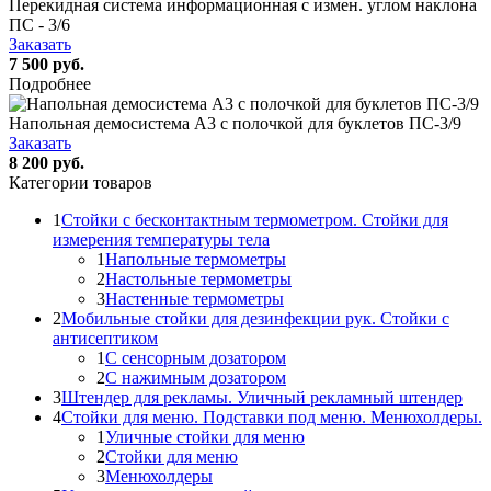
Перекидная система информационная с измен. углом наклона
ПС - 3/6
Заказать
7 500 руб.
Подробнее
Напольная демосистема А3 с полочкой для буклетов ПС-3/9
Заказать
8 200 руб.
Категории товаров
1
Стойки с бесконтактным термометром. Стойки для
измерения температуры тела
1
Напольные термометры
2
Настольные термометры
3
Настенные термометры
2
Мобильные стойки для дезинфекции рук. Стойки с
антисептиком
1
С сенсорным дозатором
2
С нажимным дозатором
3
Штендер для рекламы. Уличный рекламный штендер
4
Стойки для меню. Подставки под меню. Менюхолдеры.
1
Уличные стойки для меню
2
Стойки для меню
3
Менюхолдеры