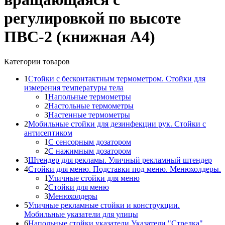
регулировкой по высоте
ПВС-2 (книжная А4)
Категории товаров
1
Стойки с бесконтактным термометром. Стойки для
измерения температуры тела
1
Напольные термометры
2
Настольные термометры
3
Настенные термометры
2
Мобильные стойки для дезинфекции рук. Стойки с
антисептиком
1
С сенсорным дозатором
2
С нажимным дозатором
3
Штендер для рекламы. Уличный рекламный штендер
4
Стойки для меню. Подставки под меню. Менюхолдеры.
1
Уличные стойки для меню
2
Стойки для меню
3
Менюхолдеры
5
Уличные рекламные стойки и конструкции.
Мобильные указатели для улицы
6
Напольные стойки указатели.Указатели "Стрелка"