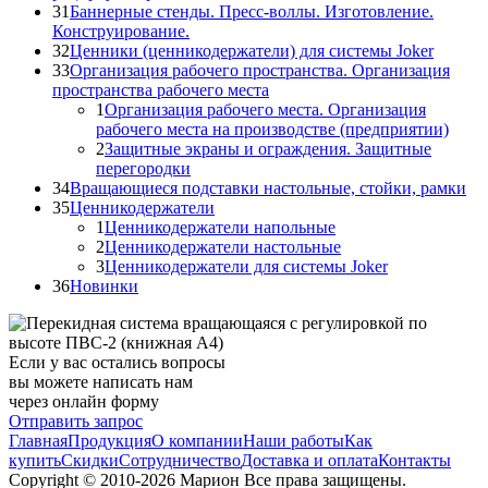
31
Баннерные стенды. Пресс-воллы. Изготовление.
Конструирование.
32
Ценники (ценникодержатели) для системы Joker
33
Организация рабочего пространства. Организация
пространства рабочего места
1
Организация рабочего места. Организация
рабочего места на производстве (предприятии)
2
Защитные экраны и ограждения. Защитные
перегородки
34
Вращающиеся подставки настольные, стойки, рамки
35
Ценникодержатели
1
Ценникодержатели напольные
2
Ценникодержатели настольные
3
Ценникодержатели для системы Joker
36
Новинки
Если у вас остались вопросы
вы можете написать нам
через онлайн форму
Отправить запрос
Главная
Продукция
О компании
Наши работы
Как
купить
Скидки
Сотрудничество
Доставка и оплата
Контакты
Copyright © 2010-2026 Марион Все права защищены.