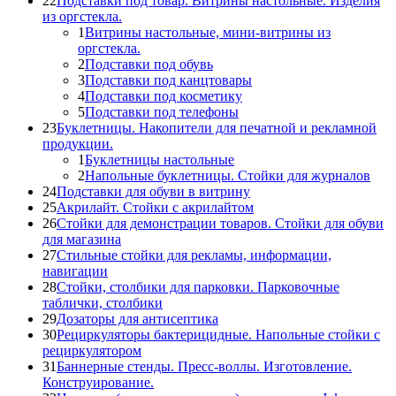
22
Подставки под товар. Витрины настольные. Изделия
из оргстекла.
1
Витрины настольные, мини-витрины из
оргстекла.
2
Подставки под обувь
3
Подставки под канцтовары
4
Подставки под косметику
5
Подставки под телефоны
23
Буклетницы. Накопители для печатной и рекламной
продукции.
1
Буклетницы настольные
2
Напольные буклетницы. Стойки для журналов
24
Подставки для обуви в витрину
25
Акрилайт. Стойки с акрилайтом
26
Стойки для демонстрации товаров. Стойки для обуви
для магазина
27
Стильные стойки для рекламы, информации,
навигации
28
Стойки, столбики для парковки. Парковочные
таблички, столбики
29
Дозаторы для антисептика
30
Рециркуляторы бактерицидные. Напольные стойки с
рециркулятором
31
Баннерные стенды. Пресс-воллы. Изготовление.
Конструирование.