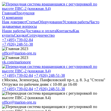
Главная
Продукция
О компании
Нам доверяют
Статьи
Оборудование
Условия работы
Часто
задаваемые вопросы
Наши работы
Доставка и оплата
Контакты
Как
купить
Скидки
Сотрудничество
+7 (495)
739-02-84
+7 (926)
248-51-38
office@marion-org.ru
vk.com/marionorg
+7 (495)
739-02-84
+7 (926)
248-51-38
г.Москва, Зеленоград, Панфиловский пр-т, д. 8. З-д "Стелла"
Отгрузки по рабочим дням:
с 10-00 до 16-00
+7 (495)
739-02-84
+7 (926)
248-51-38
office@marion-org.ru