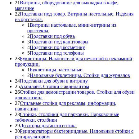
21
Витрины, оборудование для выкладки в кафе,
магазине
22
Подставки под товар. Витрины настольные. Изделия
из оргстекла.
1
Витрины настольные, мини-витрины из
оргстекла.
2
Подставки под обувь
3
Подставки под канцтовары
4
Подставки под косметику
5
Подставки под телефоны
23
Буклетницы. Накопители для печатной и рекламной
продукции.
1
Буклетницы настольные
2
Напольные буклетницы. Стойки для журналов
24
Подставки для обуви в витрину
25
Акрилайт. Стойки с акрилайтом
26
Стойки для демонстрации товаров. Стойки для обуви
для магазина
27
Стильные стойки для рекламы, информации,
навигации
28
Стойки, столбики для парковки. Парковочные
таблички, столбики
29
Дозаторы для антисептика
30
Рециркуляторы бактерицидные. Напольные стойки с
рециркулятором