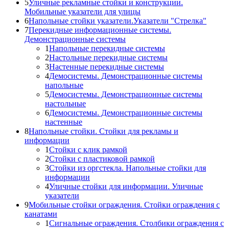
5
Уличные рекламные стойки и конструкции.
Мобильные указатели для улицы
6
Напольные стойки указатели.Указатели "Стрелка"
7
Перекидные информационные системы.
Демонстрационные системы
1
Напольные перекидные системы
2
Настольные перекидные системы
3
Настенные перекидные системы
4
Демосистемы. Демонстрационные системы
напольные
5
Демосистемы. Демонстрационные системы
настольные
6
Демосистемы. Демонстрационные системы
настенные
8
Напольные стойки. Стойки для рекламы и
информации
1
Стойки с клик рамкой
2
Стойки с пластиковой рамкой
3
Стойки из оргстекла. Напольные стойки для
информации
4
Уличные стойки для информации. Уличные
указатели
9
Мобильные стойки ограждения. Стойки ограждения с
канатами
1
Сигнальные ограждения. Столбики ограждения с