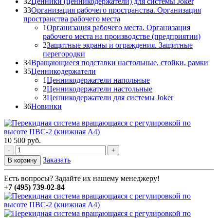
32
Ценники (ценникодержатели) для системы Joker
33
Организация рабочего пространства. Организация
пространства рабочего места
1
Организация рабочего места. Организация
рабочего места на производстве (предприятии)
2
Защитные экраны и ограждения. Защитные
перегородки
34
Вращающиеся подставки настольные, стойки, рамки
35
Ценникодержатели
1
Ценникодержатели напольные
2
Ценникодержатели настольные
3
Ценникодержатели для системы Joker
36
Новинки
10 500
руб.
-
+
Заказать
В корзину
Есть вопросы? Задайте их нашему менеджеру!
+7 (495) 739-02-84