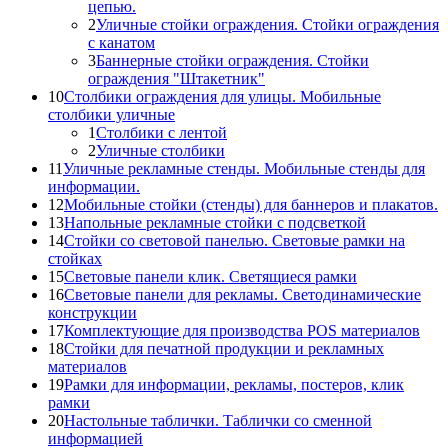
цепью.
2
Уличные стойки ограждения. Стойки ограждения
с канатом
3
Баннерные стойки ограждения. Стойки
ограждения "Штакетник"
10
Столбики ограждения для улицы. Мобильные
столбики уличные
1
Столбики с лентой
2
Уличные столбики
11
Уличные рекламные стенды. Мобильные стенды для
информации.
12
Мобильные стойки (стенды) для баннеров и плакатов.
13
Напольные рекламные стойки с подсветкой
14
Стойки со световой панелью. Световые рамки на
стойках
15
Световые панели клик. Светящиеся рамки
16
Световые панели для рекламы. Светодинамические
конструкции
17
Комплектующие для производства POS материалов
18
Стойки для печатной продукции и рекламных
материалов
19
Рамки для информации, рекламы, постеров, клик
рамки
20
Настольные таблички. Таблички со сменной
информацией