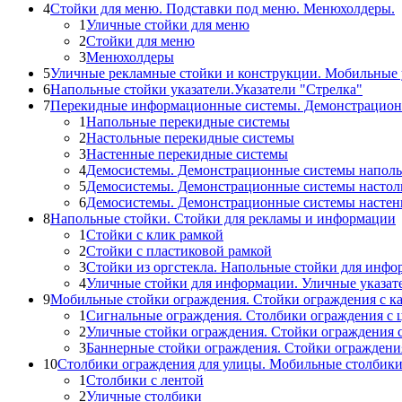
4
Стойки для меню. Подставки под меню. Менюхолдеры.
1
Уличные стойки для меню
2
Стойки для меню
3
Менюхолдеры
5
Уличные рекламные стойки и конструкции. Мобильные 
6
Напольные стойки указатели.Указатели "Стрелка"
7
Перекидные информационные системы. Демонстрацион
1
Напольные перекидные системы
2
Настольные перекидные системы
3
Настенные перекидные системы
4
Демосистемы. Демонстрационные системы напол
5
Демосистемы. Демонстрационные системы настол
6
Демосистемы. Демонстрационные системы насте
8
Напольные стойки. Стойки для рекламы и информации
1
Стойки с клик рамкой
2
Стойки с пластиковой рамкой
3
Стойки из оргстекла. Напольные стойки для инф
4
Уличные стойки для информации. Уличные указат
9
Мобильные стойки ограждения. Стойки ограждения с к
1
Сигнальные ограждения. Столбики ограждения с 
2
Уличные стойки ограждения. Стойки ограждения 
3
Баннерные стойки ограждения. Стойки огражден
10
Столбики ограждения для улицы. Мобильные столбик
1
Столбики с лентой
2
Уличные столбики