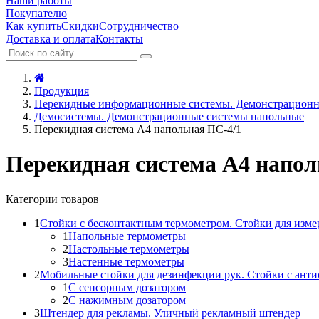
Наши работы
Покупателю
Как купить
Скидки
Сотрудничество
Доставка и оплата
Контакты
Продукция
Перекидные информационные системы. Демонстрационн
Демосистемы. Демонстрационные системы напольные
Перекидная система А4 напольная ПС-4/1
Перекидная система А4 напол
Категории товаров
1
Стойки с бесконтактным термометром. Стойки для изме
1
Напольные термометры
2
Настольные термометры
3
Настенные термометры
2
Мобильные стойки для дезинфекции рук. Стойки с ант
1
С сенсорным дозатором
2
С нажимным дозатором
3
Штендер для рекламы. Уличный рекламный штендер