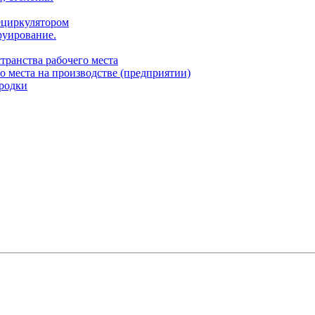
ециркулятором
руирование.
транства рабочего места
о места на производстве (предприятии)
родки