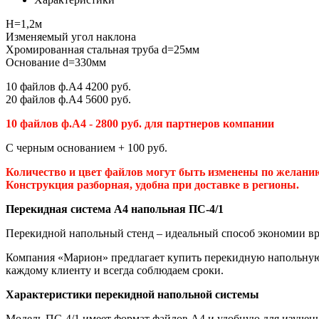
H=1,2м
Изменяемый угол наклона
Хромированная стальная труба d=25мм
Основание d=330мм
10 файлов ф.А4 4200 руб.
20 файлов ф.А4 5600 руб.
10 файлов ф.А4 - 2800 руб. для партнеров компании
С черным основанием + 100 руб.
Количество и цвет файлов могут быть изменены по желанию
Конструкция разборная, удобна при доставке в регионы.
Перекидная система А4 напольная ПС-4/1
Перекидной напольный стенд – идеальный способ экономии вре
Компания «Марион» предлагает купить перекидную напольную 
каждому клиенту и всегда соблюдаем сроки.
Характеристики перекидной напольной системы
Модель ПС-4/1 имеет формат файлов А4 и удобную для изучен