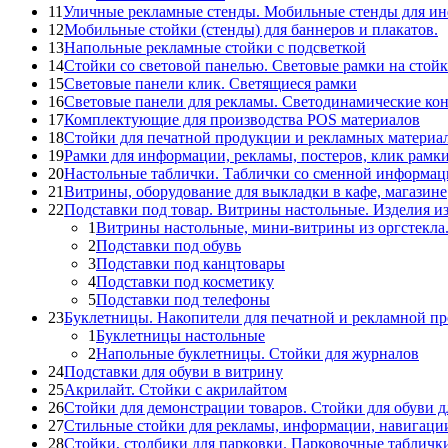
11
Уличные рекламные стенды. Мобильные стенды для и
12
Мобильные стойки (стенды) для баннеров и плакатов.
13
Напольные рекламные стойки с подсветкой
14
Стойки со световой панелью. Световые рамки на стойк
15
Световые панели клик. Светящиеся рамки
16
Световые панели для рекламы. Светодинамические ко
17
Комплектующие для производства POS материалов
18
Стойки для печатной продукции и рекламных материа
19
Рамки для информации, рекламы, постеров, клик рамк
20
Настольные таблички. Таблички со сменной информац
21
Витрины, оборудование для выкладки в кафе, магазине
22
Подставки под товар. Витрины настольные. Изделия из
1
Витрины настольные, мини-витрины из оргстекла
2
Подставки под обувь
3
Подставки под канцтовары
4
Подставки под косметику
5
Подставки под телефоны
23
Буклетницы. Накопители для печатной и рекламной п
1
Буклетницы настольные
2
Напольные буклетницы. Стойки для журналов
24
Подставки для обуви в витрину
25
Акрилайт. Стойки с акрилайтом
26
Стойки для демонстрации товаров. Стойки для обуви д
27
Стильные стойки для рекламы, информации, навигаци
28
Стойки, столбики для парковки. Парковочные табличк