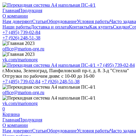
Главная
Продукция
О компании
Нам доверяют
Статьи
Оборудование
Условия работы
Часто задав
Наши работы
Доставка и оплата
Контакты
Как купить
Скидки
Со
+7 (495)
739-02-84
+7 (926)
248-51-38
office@marion-org.ru
vk.com/marionorg
+7 (495)
739-02-84
г.Москва, Зеленоград, Панфиловский пр-т, д. 8. З-д "Стелла"
Отгрузки по рабочим дням:
с 10-00 до 16-00
+7 (495)
739-02-84
+7 (926)
248-51-38
office@marion-org.ru
vk.com/marionorg
0
Корзина
Главная
Продукция
О компании
Нам доверяют
Статьи
Оборудование
Условия работы
Часто задав