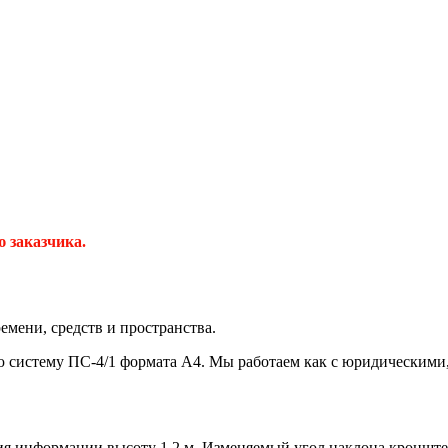
 заказчика.
мени, средств и пространства.
систему ПС-4/1 формата А4. Мы работаем как с юридическими,
ия информации высоту 1,2 м. Изменяемый угол наклона кронште