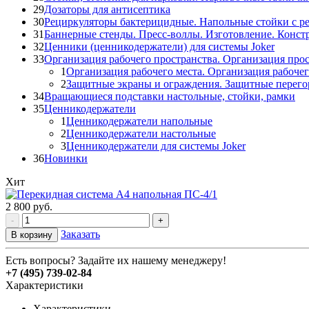
29
Дозаторы для антисептика
30
Рециркуляторы бактерицидные. Напольные стойки с р
31
Баннерные стенды. Пресс-воллы. Изготовление. Конст
32
Ценники (ценникодержатели) для системы Joker
33
Организация рабочего пространства. Организация прос
1
Организация рабочего места. Организация рабочег
2
Защитные экраны и ограждения. Защитные перего
34
Вращающиеся подставки настольные, стойки, рамки
35
Ценникодержатели
1
Ценникодержатели напольные
2
Ценникодержатели настольные
3
Ценникодержатели для системы Joker
36
Новинки
Хит
2 800
руб.
-
+
Заказать
В корзину
Есть вопросы? Задайте их нашему менеджеру!
+7 (495) 739-02-84
Характеристики
Характеристики