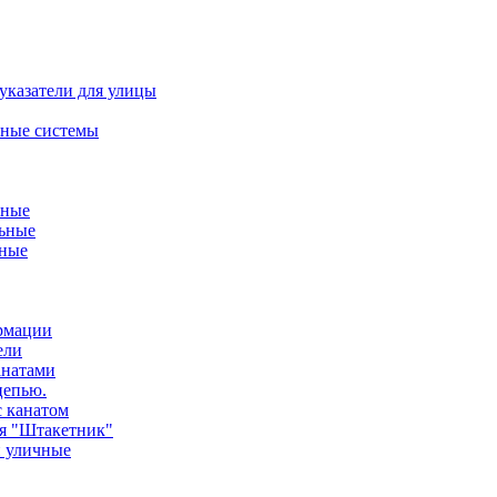
указатели для улицы
ные системы
ьные
ьные
нные
ормации
ели
анатами
цепью.
с канатом
ия "Штакетник"
и уличные