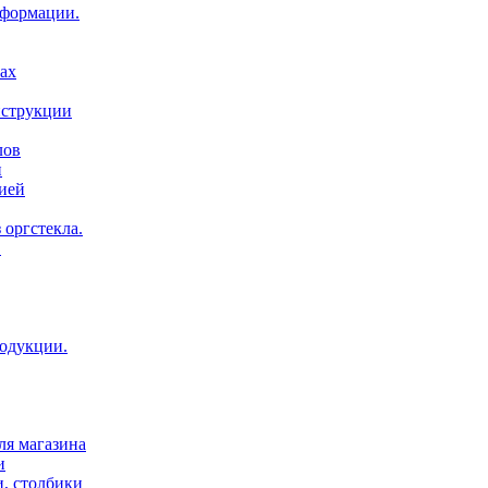
нформации.
ах
нструкции
лов
и
ией
 оргстекла.
.
родукции.
ля магазина
и
и, столбики