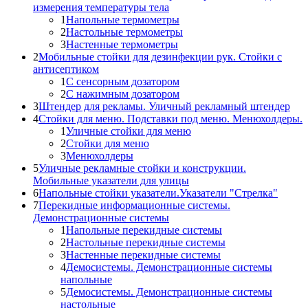
измерения температуры тела
1
Напольные термометры
2
Настольные термометры
3
Настенные термометры
2
Мобильные стойки для дезинфекции рук. Стойки с
антисептиком
1
С сенсорным дозатором
2
С нажимным дозатором
3
Штендер для рекламы. Уличный рекламный штендер
4
Стойки для меню. Подставки под меню. Менюхолдеры.
1
Уличные стойки для меню
2
Стойки для меню
3
Менюхолдеры
5
Уличные рекламные стойки и конструкции.
Мобильные указатели для улицы
6
Напольные стойки указатели.Указатели "Стрелка"
7
Перекидные информационные системы.
Демонстрационные системы
1
Напольные перекидные системы
2
Настольные перекидные системы
3
Настенные перекидные системы
4
Демосистемы. Демонстрационные системы
напольные
5
Демосистемы. Демонстрационные системы
настольные