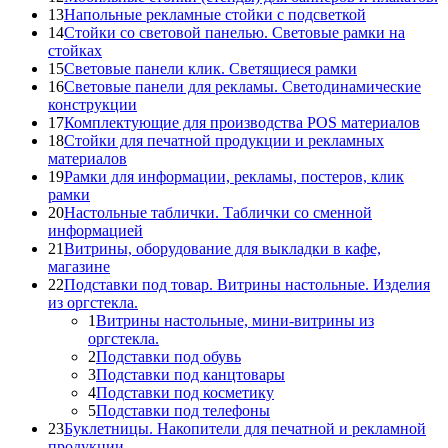
13
Напольные рекламные стойки с подсветкой
14
Стойки со световой панелью. Световые рамки на
стойках
15
Световые панели клик. Светящиеся рамки
16
Световые панели для рекламы. Светодинамические
конструкции
17
Комплектующие для производства POS материалов
18
Стойки для печатной продукции и рекламных
материалов
19
Рамки для информации, рекламы, постеров, клик
рамки
20
Настольные таблички. Таблички со сменной
информацией
21
Витрины, оборудование для выкладки в кафе,
магазине
22
Подставки под товар. Витрины настольные. Изделия
из оргстекла.
1
Витрины настольные, мини-витрины из
оргстекла.
2
Подставки под обувь
3
Подставки под канцтовары
4
Подставки под косметику
5
Подставки под телефоны
23
Буклетницы. Накопители для печатной и рекламной
продукции.