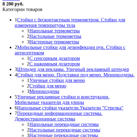
8 200 руб.
Категории товаров
1
Стойки с бесконтактным термометром. Стойки для
измерения температуры тела
1
Напольные термометры
2
Настольные термометры
3
Настенные термометры
2
Мобильные стойки для дезинфекции рук. Стойки с
антисептиком
1
С сенсорным дозатором
2
С нажимным дозатором
3
Штендер для рекламы. Уличный рекламный штендер
4
Стойки для меню. Подставки под меню. Менюхолдеры.
1
Уличные стойки для меню
2
Стойки для меню
3
Менюхолдеры
5
Уличные рекламные стойки и конструкции.
Мобильные указатели для улицы
6
Напольные стойки указатели.Указатели "Стрелка"
7
Перекидные информационные системы.
Демонстрационные системы
1
Напольные перекидные системы
2
Настольные перекидные системы
3
Настенные перекидные системы