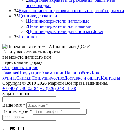
2
Защитные экраны и ограждения. Защитные
перегородки
34
Вращающиеся подставки настольные, стойки, рамки
35
Ценникодержатели
1
Ценникодержатели напольные
2
Ценникодержатели настольные
3
Ценникодержатели для системы Joker
36
Новинки
Если у вас остались вопросы
вы можете написать нам
через онлайн форму
Отправить запрос
Главная
Продукция
О компании
Наши работы
Как
купить
Скидки
Сотрудничество
Доставка и оплата
Контакты
Copyright © 2010-2026 Марион Все права защищены.
+7 (495)
739-02-84
+7 (926)
248-51-38
Задать вопрос
Ваше имя *
Ваш телефон *
check_box
check_box_outline_blank