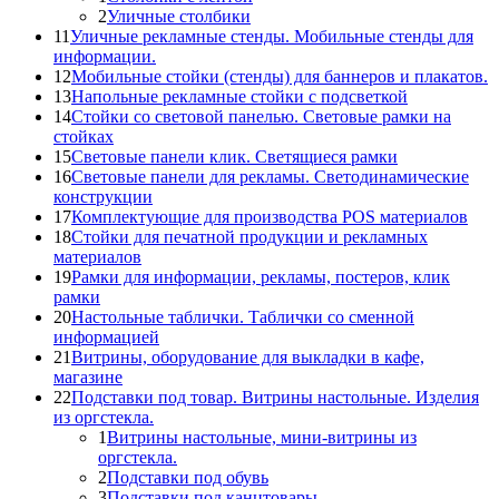
2
Уличные столбики
11
Уличные рекламные стенды. Мобильные стенды для
информации.
12
Мобильные стойки (стенды) для баннеров и плакатов.
13
Напольные рекламные стойки с подсветкой
14
Стойки со световой панелью. Световые рамки на
стойках
15
Световые панели клик. Светящиеся рамки
16
Световые панели для рекламы. Светодинамические
конструкции
17
Комплектующие для производства POS материалов
18
Стойки для печатной продукции и рекламных
материалов
19
Рамки для информации, рекламы, постеров, клик
рамки
20
Настольные таблички. Таблички со сменной
информацией
21
Витрины, оборудование для выкладки в кафе,
магазине
22
Подставки под товар. Витрины настольные. Изделия
из оргстекла.
1
Витрины настольные, мини-витрины из
оргстекла.
2
Подставки под обувь
3
Подставки под канцтовары