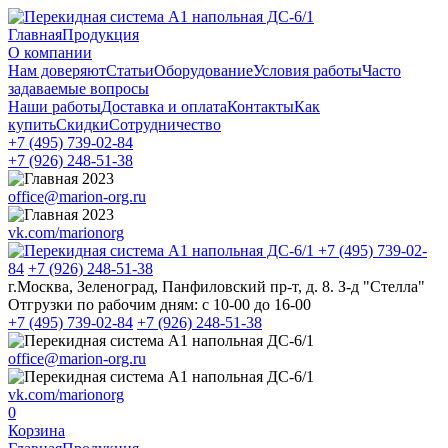
Главная
Продукция
О компании
Нам доверяют
Статьи
Оборудование
Условия работы
Часто
задаваемые вопросы
Наши работы
Доставка и оплата
Контакты
Как
купить
Скидки
Сотрудничество
+7 (495)
739-02-84
+7 (926)
248-51-38
office@marion-org.ru
vk.com/marionorg
+7 (495)
739-02-
84
+7 (926)
248-51-38
г.Москва, Зеленоград, Панфиловский пр-т, д. 8. З-д "Стелла"
Отгрузки по рабочим дням:
с 10-00 до 16-00
+7 (495)
739-02-84
+7 (926)
248-51-38
office@marion-org.ru
vk.com/marionorg
0
Корзина