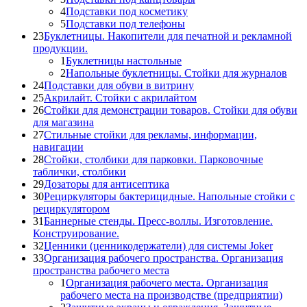
4
Подставки под косметику
5
Подставки под телефоны
23
Буклетницы. Накопители для печатной и рекламной
продукции.
1
Буклетницы настольные
2
Напольные буклетницы. Стойки для журналов
24
Подставки для обуви в витрину
25
Акрилайт. Стойки с акрилайтом
26
Стойки для демонстрации товаров. Стойки для обуви
для магазина
27
Стильные стойки для рекламы, информации,
навигации
28
Стойки, столбики для парковки. Парковочные
таблички, столбики
29
Дозаторы для антисептика
30
Рециркуляторы бактерицидные. Напольные стойки с
рециркулятором
31
Баннерные стенды. Пресс-воллы. Изготовление.
Конструирование.
32
Ценники (ценникодержатели) для системы Joker
33
Организация рабочего пространства. Организация
пространства рабочего места
1
Организация рабочего места. Организация
рабочего места на производстве (предприятии)