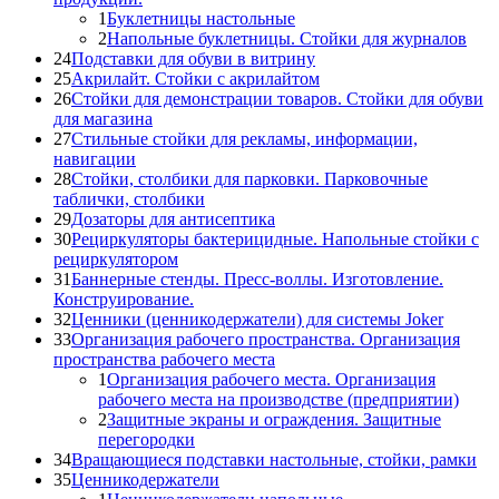
1
Буклетницы настольные
2
Напольные буклетницы. Стойки для журналов
24
Подставки для обуви в витрину
25
Акрилайт. Стойки с акрилайтом
26
Стойки для демонстрации товаров. Стойки для обуви
для магазина
27
Стильные стойки для рекламы, информации,
навигации
28
Стойки, столбики для парковки. Парковочные
таблички, столбики
29
Дозаторы для антисептика
30
Рециркуляторы бактерицидные. Напольные стойки с
рециркулятором
31
Баннерные стенды. Пресс-воллы. Изготовление.
Конструирование.
32
Ценники (ценникодержатели) для системы Joker
33
Организация рабочего пространства. Организация
пространства рабочего места
1
Организация рабочего места. Организация
рабочего места на производстве (предприятии)
2
Защитные экраны и ограждения. Защитные
перегородки
34
Вращающиеся подставки настольные, стойки, рамки
35
Ценникодержатели