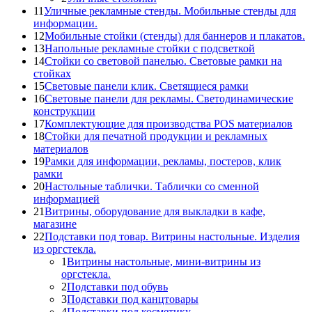
11
Уличные рекламные стенды. Мобильные стенды для
информации.
12
Мобильные стойки (стенды) для баннеров и плакатов.
13
Напольные рекламные стойки с подсветкой
14
Стойки со световой панелью. Световые рамки на
стойках
15
Световые панели клик. Светящиеся рамки
16
Световые панели для рекламы. Светодинамические
конструкции
17
Комплектующие для производства POS материалов
18
Стойки для печатной продукции и рекламных
материалов
19
Рамки для информации, рекламы, постеров, клик
рамки
20
Настольные таблички. Таблички со сменной
информацией
21
Витрины, оборудование для выкладки в кафе,
магазине
22
Подставки под товар. Витрины настольные. Изделия
из оргстекла.
1
Витрины настольные, мини-витрины из
оргстекла.
2
Подставки под обувь
3
Подставки под канцтовары
4
Подставки под косметику