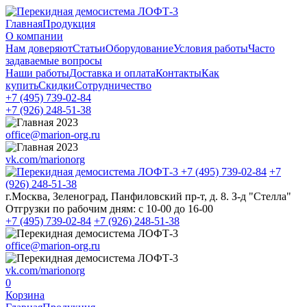
Главная
Продукция
О компании
Нам доверяют
Статьи
Оборудование
Условия работы
Часто
задаваемые вопросы
Наши работы
Доставка и оплата
Контакты
Как
купить
Скидки
Сотрудничество
+7 (495)
739-02-84
+7 (926)
248-51-38
office@marion-org.ru
vk.com/marionorg
+7 (495)
739-02-84
+7
(926)
248-51-38
г.Москва, Зеленоград, Панфиловский пр-т, д. 8. З-д "Стелла"
Отгрузки по рабочим дням:
с 10-00 до 16-00
+7 (495)
739-02-84
+7 (926)
248-51-38
office@marion-org.ru
vk.com/marionorg
0
Корзина