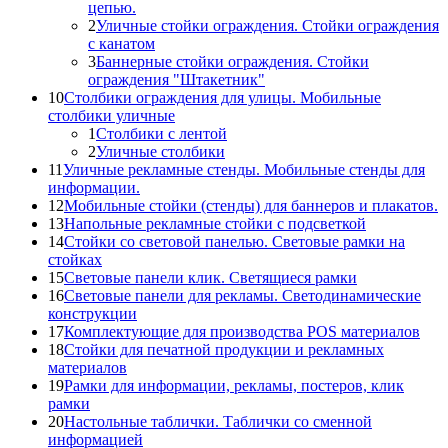
цепью.
2
Уличные стойки ограждения. Стойки ограждения
с канатом
3
Баннерные стойки ограждения. Стойки
ограждения "Штакетник"
10
Столбики ограждения для улицы. Мобильные
столбики уличные
1
Столбики с лентой
2
Уличные столбики
11
Уличные рекламные стенды. Мобильные стенды для
информации.
12
Мобильные стойки (стенды) для баннеров и плакатов.
13
Напольные рекламные стойки с подсветкой
14
Стойки со световой панелью. Световые рамки на
стойках
15
Световые панели клик. Светящиеся рамки
16
Световые панели для рекламы. Светодинамические
конструкции
17
Комплектующие для производства POS материалов
18
Стойки для печатной продукции и рекламных
материалов
19
Рамки для информации, рекламы, постеров, клик
рамки
20
Настольные таблички. Таблички со сменной
информацией