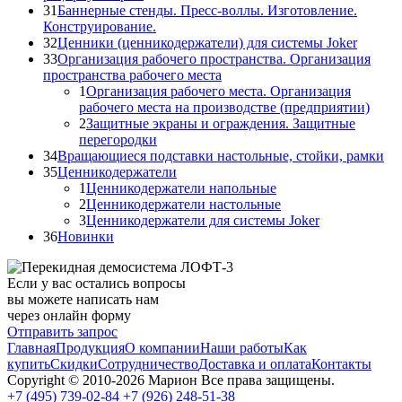
31
Баннерные стенды. Пресс-воллы. Изготовление.
Конструирование.
32
Ценники (ценникодержатели) для системы Joker
33
Организация рабочего пространства. Организация
пространства рабочего места
1
Организация рабочего места. Организация
рабочего места на производстве (предприятии)
2
Защитные экраны и ограждения. Защитные
перегородки
34
Вращающиеся подставки настольные, стойки, рамки
35
Ценникодержатели
1
Ценникодержатели напольные
2
Ценникодержатели настольные
3
Ценникодержатели для системы Joker
36
Новинки
Если у вас остались вопросы
вы можете написать нам
через онлайн форму
Отправить запрос
Главная
Продукция
О компании
Наши работы
Как
купить
Скидки
Сотрудничество
Доставка и оплата
Контакты
Copyright © 2010-2026 Марион Все права защищены.
+7 (495)
739-02-84
+7 (926)
248-51-38