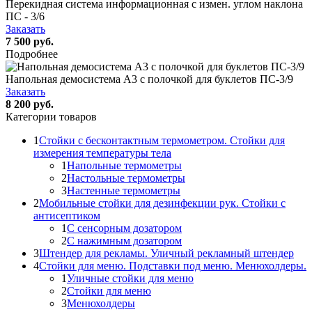
Перекидная система информационная с измен. углом наклона
ПС - 3/6
Заказать
7 500 руб.
Подробнее
Напольная демосистема А3 с полочкой для буклетов ПС-3/9
Заказать
8 200 руб.
Категории товаров
1
Стойки с бесконтактным термометром. Стойки для
измерения температуры тела
1
Напольные термометры
2
Настольные термометры
3
Настенные термометры
2
Мобильные стойки для дезинфекции рук. Стойки с
антисептиком
1
С сенсорным дозатором
2
С нажимным дозатором
3
Штендер для рекламы. Уличный рекламный штендер
4
Стойки для меню. Подставки под меню. Менюхолдеры.
1
Уличные стойки для меню
2
Стойки для меню
3
Менюхолдеры