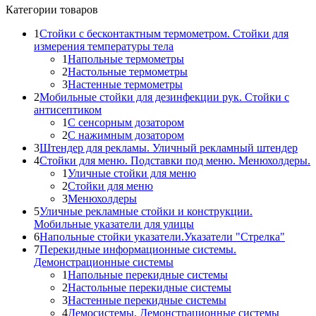
Категории товаров
1
Стойки с бесконтактным термометром. Стойки для
измерения температуры тела
1
Напольные термометры
2
Настольные термометры
3
Настенные термометры
2
Мобильные стойки для дезинфекции рук. Стойки с
антисептиком
1
С сенсорным дозатором
2
С нажимным дозатором
3
Штендер для рекламы. Уличный рекламный штендер
4
Стойки для меню. Подставки под меню. Менюхолдеры.
1
Уличные стойки для меню
2
Стойки для меню
3
Менюхолдеры
5
Уличные рекламные стойки и конструкции.
Мобильные указатели для улицы
6
Напольные стойки указатели.Указатели "Стрелка"
7
Перекидные информационные системы.
Демонстрационные системы
1
Напольные перекидные системы
2
Настольные перекидные системы
3
Настенные перекидные системы
4
Демосистемы. Демонстрационные системы