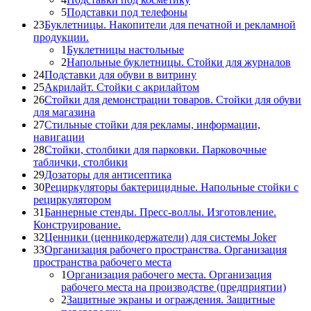
5
Подставки под телефоны
23
Буклетницы. Накопители для печатной и рекламной
продукции.
1
Буклетницы настольные
2
Напольные буклетницы. Стойки для журналов
24
Подставки для обуви в витрину
25
Акрилайт. Стойки с акрилайтом
26
Стойки для демонстрации товаров. Стойки для обуви
для магазина
27
Стильные стойки для рекламы, информации,
навигации
28
Стойки, столбики для парковки. Парковочные
таблички, столбики
29
Дозаторы для антисептика
30
Рециркуляторы бактерицидные. Напольные стойки с
рециркулятором
31
Баннерные стенды. Пресс-воллы. Изготовление.
Конструирование.
32
Ценники (ценникодержатели) для системы Joker
33
Организация рабочего пространства. Организация
пространства рабочего места
1
Организация рабочего места. Организация
рабочего места на производстве (предприятии)
2
Защитные экраны и ограждения. Защитные