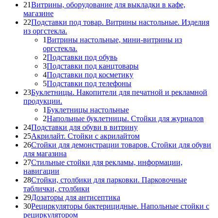
21
Витрины, оборудование для выкладки в кафе,
магазине
22
Подставки под товар. Витрины настольные. Изделия
из оргстекла.
1
Витрины настольные, мини-витрины из
оргстекла.
2
Подставки под обувь
3
Подставки под канцтовары
4
Подставки под косметику
5
Подставки под телефоны
23
Буклетницы. Накопители для печатной и рекламной
продукции.
1
Буклетницы настольные
2
Напольные буклетницы. Стойки для журналов
24
Подставки для обуви в витрину
25
Акрилайт. Стойки с акрилайтом
26
Стойки для демонстрации товаров. Стойки для обуви
для магазина
27
Стильные стойки для рекламы, информации,
навигации
28
Стойки, столбики для парковки. Парковочные
таблички, столбики
29
Дозаторы для антисептика
30
Рециркуляторы бактерицидные. Напольные стойки с
рециркулятором