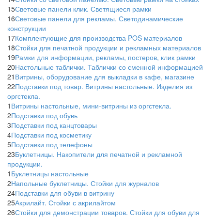
15
Световые панели клик. Светящиеся рамки
16
Световые панели для рекламы. Светодинамические
конструкции
17
Комплектующие для производства POS материалов
18
Стойки для печатной продукции и рекламных материалов
19
Рамки для информации, рекламы, постеров, клик рамки
20
Настольные таблички. Таблички со сменной информацией
21
Витрины, оборудование для выкладки в кафе, магазине
22
Подставки под товар. Витрины настольные. Изделия из
оргстекла.
1
Витрины настольные, мини-витрины из оргстекла.
2
Подставки под обувь
3
Подставки под канцтовары
4
Подставки под косметику
5
Подставки под телефоны
23
Буклетницы. Накопители для печатной и рекламной
продукции.
1
Буклетницы настольные
2
Напольные буклетницы. Стойки для журналов
24
Подставки для обуви в витрину
25
Акрилайт. Стойки с акрилайтом
26
Стойки для демонстрации товаров. Стойки для обуви для