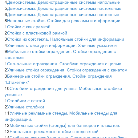
4
Демосистемы. Демонстрационные системы напольные
5
Демосистемы. Демонстрационные системы настольные
6
Демосистемы. Демонстрационные системы настенные
8
Напольные стойки. Стойки для рекламы и информации
1
Стойки с клик рамкой
2
Стойки с пластиковой рамкой
3
Стойки из оргстекла. Напольные стойки для информации
4
Уличные стойки для информации. Уличные указатели
9
Мобильные стойки ограждения. Стойки ограждения с
канатами
1
Сигнальные ограждения. Столбики ограждения с цепью.
2
Уличные стойки ограждения. Стойки ограждения с канатом
3
Баннерные стойки ограждения. Стойки ограждения
"Штакетник"
10
Столбики ограждения для улицы. Мобильные столбики
уличные
1
Столбики с лентой
2
Уличные столбики
11
Уличные рекламные стенды. Мобильные стенды для
информации.
12
Мобильные стойки (стенды) для баннеров и плакатов.
13
Напольные рекламные стойки с подсветкой
14
Стойки со световой панелью. Световые рамки на стойках