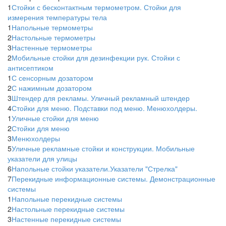
1
Стойки с бесконтактным термометром. Стойки для
измерения температуры тела
1
Напольные термометры
2
Настольные термометры
3
Настенные термометры
2
Мобильные стойки для дезинфекции рук. Стойки с
антисептиком
1
С сенсорным дозатором
2
С нажимным дозатором
3
Штендер для рекламы. Уличный рекламный штендер
4
Стойки для меню. Подставки под меню. Менюхолдеры.
1
Уличные стойки для меню
2
Стойки для меню
3
Менюхолдеры
5
Уличные рекламные стойки и конструкции. Мобильные
указатели для улицы
6
Напольные стойки указатели.Указатели "Стрелка"
7
Перекидные информационные системы. Демонстрационные
системы
1
Напольные перекидные системы
2
Настольные перекидные системы
3
Настенные перекидные системы