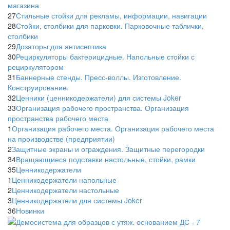
магазина
27
Стильные стойки для рекламы, информации, навигации
28
Стойки, столбики для парковки. Парковочные таблички,
столбики
29
Дозаторы для антисептика
30
Рециркуляторы бактерицидные. Напольные стойки с
рециркулятором
31
Баннерные стенды. Пресс-воллы. Изготовление.
Конструирование.
32
Ценники (ценникодержатели) для системы Joker
33
Организация рабочего пространства. Организация
пространства рабочего места
1
Организация рабочего места. Организация рабочего места
на производстве (предприятии)
2
Защитные экраны и ограждения. Защитные перегородки
34
Вращающиеся подставки настольные, стойки, рамки
35
Ценникодержатели
1
Ценникодержатели напольные
2
Ценникодержатели настольные
3
Ценникодержатели для системы Joker
36
Новинки