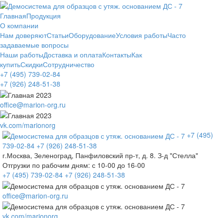
Главная
Продукция
О компании
Нам доверяют
Статьи
Оборудование
Условия работы
Часто
задаваемые вопросы
Наши работы
Доставка и оплата
Контакты
Как
купить
Скидки
Сотрудничество
+7 (495)
739-02-84
+7 (926)
248-51-38
office@marion-org.ru
vk.com/marionorg
+7 (495)
739-02-84
+7 (926)
248-51-38
г.Москва, Зеленоград, Панфиловский пр-т, д. 8. З-д "Стелла"
Отгрузки по рабочим дням:
с 10-00 до 16-00
+7 (495)
739-02-84
+7 (926)
248-51-38
office@marion-org.ru
vk.com/marionorg