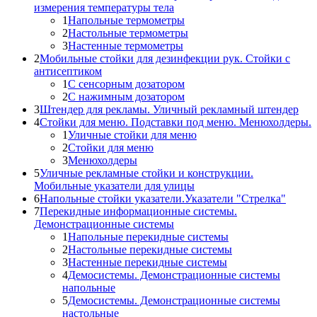
измерения температуры тела
1
Напольные термометры
2
Настольные термометры
3
Настенные термометры
2
Мобильные стойки для дезинфекции рук. Стойки с
антисептиком
1
С сенсорным дозатором
2
С нажимным дозатором
3
Штендер для рекламы. Уличный рекламный штендер
4
Стойки для меню. Подставки под меню. Менюхолдеры.
1
Уличные стойки для меню
2
Стойки для меню
3
Менюхолдеры
5
Уличные рекламные стойки и конструкции.
Мобильные указатели для улицы
6
Напольные стойки указатели.Указатели "Стрелка"
7
Перекидные информационные системы.
Демонстрационные системы
1
Напольные перекидные системы
2
Настольные перекидные системы
3
Настенные перекидные системы
4
Демосистемы. Демонстрационные системы
напольные
5
Демосистемы. Демонстрационные системы
настольные