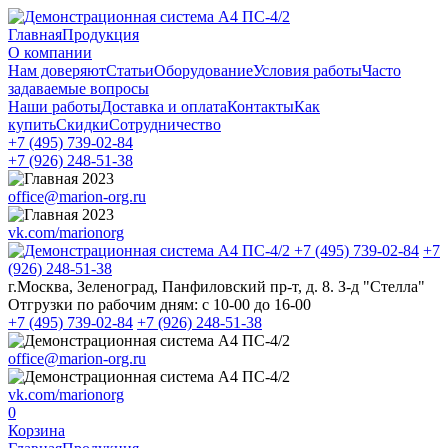
Главная
Продукция
О компании
Нам доверяют
Статьи
Оборудование
Условия работы
Часто
задаваемые вопросы
Наши работы
Доставка и оплата
Контакты
Как
купить
Скидки
Сотрудничество
+7 (495)
739-02-84
+7 (926)
248-51-38
office@marion-org.ru
vk.com/marionorg
+7 (495)
739-02-84
+7
(926)
248-51-38
г.Москва, Зеленоград, Панфиловский пр-т, д. 8. З-д "Стелла"
Отгрузки по рабочим дням:
с 10-00 до 16-00
+7 (495)
739-02-84
+7 (926)
248-51-38
office@marion-org.ru
vk.com/marionorg
0
Корзина