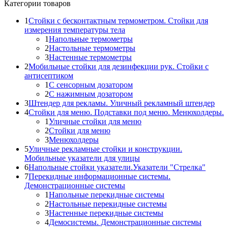
Категории товаров
1
Стойки с бесконтактным термометром. Стойки для
измерения температуры тела
1
Напольные термометры
2
Настольные термометры
3
Настенные термометры
2
Мобильные стойки для дезинфекции рук. Стойки с
антисептиком
1
С сенсорным дозатором
2
С нажимным дозатором
3
Штендер для рекламы. Уличный рекламный штендер
4
Стойки для меню. Подставки под меню. Менюхолдеры.
1
Уличные стойки для меню
2
Стойки для меню
3
Менюхолдеры
5
Уличные рекламные стойки и конструкции.
Мобильные указатели для улицы
6
Напольные стойки указатели.Указатели "Стрелка"
7
Перекидные информационные системы.
Демонстрационные системы
1
Напольные перекидные системы
2
Настольные перекидные системы
3
Настенные перекидные системы
4
Демосистемы. Демонстрационные системы