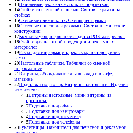
13
Напольные рекламные стойки с подсветкой
14
Стойки со световой панелью. Световые рамки на
стойках
15
Световые панели клик. Светящиеся рамки
16
Световые панели для рекламы. Светодинамические
конструкции
17
Комплектующие для производства POS материалов
18
Стойки для печатной продукции и рекламных
материалов
19
Рамки для информации, рекламы, постеров, клик
рамки
20
Настольные таблички. Таблички со сменной
информацией
21
Витрины, оборудование для выкладки в кафе,
магазине
22
Подставки под товар. Витрины настольные. Изделия
из оргстекла.
1
Витрины настольные, мини-витрины из
оргстекла.
2
Подставки под обувь
3
Подставки под канцтовары
4
Подставки под косметику
5
Подставки под телефоны
23
Буклетницы. Накопители для печатной и рекламной
продукции.