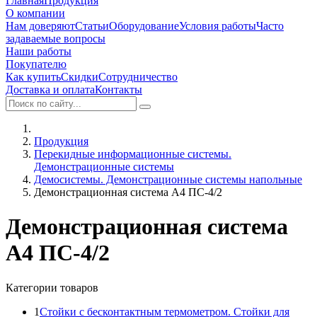
Главная
Продукция
О компании
Нам доверяют
Статьи
Оборудование
Условия работы
Часто
задаваемые вопросы
Наши работы
Покупателю
Как купить
Скидки
Сотрудничество
Доставка и оплата
Контакты
Продукция
Перекидные информационные системы.
Демонстрационные системы
Демосистемы. Демонстрационные системы напольные
Демонстрационная система А4 ПС-4/2
Демонстрационная система
А4 ПС-4/2
Категории товаров
1
Стойки с бесконтактным термометром. Стойки для