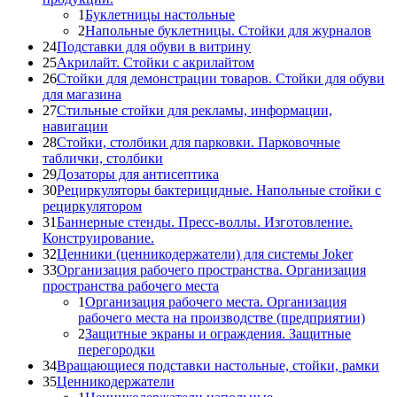
1
Буклетницы настольные
2
Напольные буклетницы. Стойки для журналов
24
Подставки для обуви в витрину
25
Акрилайт. Стойки с акрилайтом
26
Стойки для демонстрации товаров. Стойки для обуви
для магазина
27
Стильные стойки для рекламы, информации,
навигации
28
Стойки, столбики для парковки. Парковочные
таблички, столбики
29
Дозаторы для антисептика
30
Рециркуляторы бактерицидные. Напольные стойки с
рециркулятором
31
Баннерные стенды. Пресс-воллы. Изготовление.
Конструирование.
32
Ценники (ценникодержатели) для системы Joker
33
Организация рабочего пространства. Организация
пространства рабочего места
1
Организация рабочего места. Организация
рабочего места на производстве (предприятии)
2
Защитные экраны и ограждения. Защитные
перегородки
34
Вращающиеся подставки настольные, стойки, рамки
35
Ценникодержатели