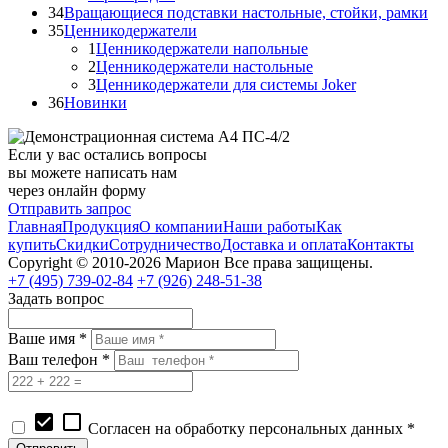
34
Вращающиеся подставки настольные, стойки, рамки
35
Ценникодержатели
1
Ценникодержатели напольные
2
Ценникодержатели настольные
3
Ценникодержатели для системы Joker
36
Новинки
Если у вас остались вопросы
вы можете написать нам
через онлайн форму
Отправить запрос
Главная
Продукция
О компании
Наши работы
Как
купить
Скидки
Сотрудничество
Доставка и оплата
Контакты
Copyright © 2010-2026 Марион Все права защищены.
+7 (495)
739-02-84
+7 (926)
248-51-38
Задать вопрос
Ваше имя *
Ваш телефон *
check_box
check_box_outline_blank
Согласен на обработку персональных данных *