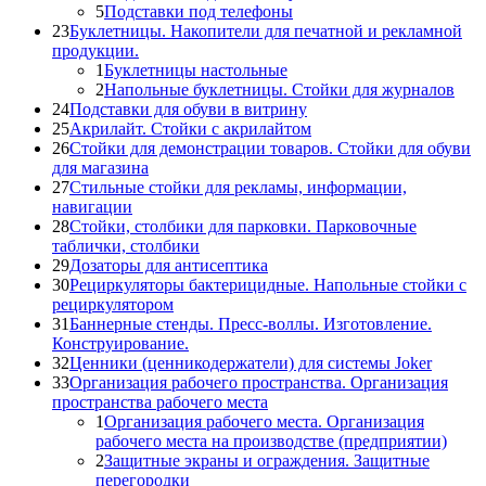
5
Подставки под телефоны
23
Буклетницы. Накопители для печатной и рекламной
продукции.
1
Буклетницы настольные
2
Напольные буклетницы. Стойки для журналов
24
Подставки для обуви в витрину
25
Акрилайт. Стойки с акрилайтом
26
Стойки для демонстрации товаров. Стойки для обуви
для магазина
27
Стильные стойки для рекламы, информации,
навигации
28
Стойки, столбики для парковки. Парковочные
таблички, столбики
29
Дозаторы для антисептика
30
Рециркуляторы бактерицидные. Напольные стойки с
рециркулятором
31
Баннерные стенды. Пресс-воллы. Изготовление.
Конструирование.
32
Ценники (ценникодержатели) для системы Joker
33
Организация рабочего пространства. Организация
пространства рабочего места
1
Организация рабочего места. Организация
рабочего места на производстве (предприятии)
2
Защитные экраны и ограждения. Защитные
перегородки