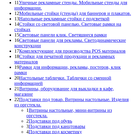
11
Уличные рекламные стенды. Мобильные стенды для
информации.
12
Мобильные стойки (стенды) для баннеров и плакатов.
13
Напольные рекламные стойки с подсветкой
14
Стойки со световой панелью. Световые рамки на
стойках
15
Световые панели клик. Светящиеся рамки
16
Световые панели для рекламы. Светодинамические
конструкции
17
Комплектующие для производства POS материалов
18
Стойки для печатной продукции и рекламных
материалов
19
Рамки для информации, рекламы, постеров, клик
рамки
20
Настольные таблички. Таблички со сменной
информацией
21
Витрины, оборудование для выкладки в кафе,
магазине
22
Подставки под товар. Витрины настольные. Изделия
из оргстекла.
1
Витрины настольные, мини-витрины из
оргстекла.
2
Подставки под обувь
3
Подставки под канцтовары
4
Подставки под косметику