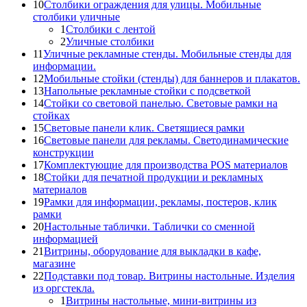
10
Столбики ограждения для улицы. Мобильные
столбики уличные
1
Столбики с лентой
2
Уличные столбики
11
Уличные рекламные стенды. Мобильные стенды для
информации.
12
Мобильные стойки (стенды) для баннеров и плакатов.
13
Напольные рекламные стойки с подсветкой
14
Стойки со световой панелью. Световые рамки на
стойках
15
Световые панели клик. Светящиеся рамки
16
Световые панели для рекламы. Светодинамические
конструкции
17
Комплектующие для производства POS материалов
18
Стойки для печатной продукции и рекламных
материалов
19
Рамки для информации, рекламы, постеров, клик
рамки
20
Настольные таблички. Таблички со сменной
информацией
21
Витрины, оборудование для выкладки в кафе,
магазине
22
Подставки под товар. Витрины настольные. Изделия
из оргстекла.
1
Витрины настольные, мини-витрины из