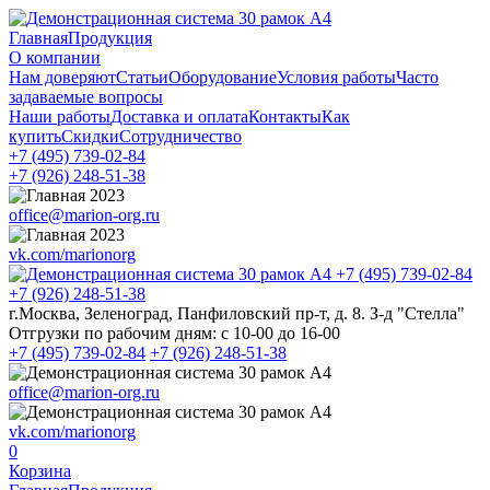
Главная
Продукция
О компании
Нам доверяют
Статьи
Оборудование
Условия работы
Часто
задаваемые вопросы
Наши работы
Доставка и оплата
Контакты
Как
купить
Скидки
Сотрудничество
+7 (495)
739-02-84
+7 (926)
248-51-38
office@marion-org.ru
vk.com/marionorg
+7 (495)
739-02-84
+7 (926)
248-51-38
г.Москва, Зеленоград, Панфиловский пр-т, д. 8. З-д "Стелла"
Отгрузки по рабочим дням:
с 10-00 до 16-00
+7 (495)
739-02-84
+7 (926)
248-51-38
office@marion-org.ru
vk.com/marionorg
0
Корзина