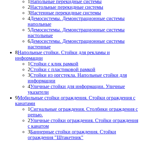
1
Напольные перекидные системы
2
Настольные перекидные системы
3
Настенные перекидные системы
4
Демосистемы. Демонстрационные системы
напольные
5
Демосистемы. Демонстрационные системы
настольные
6
Демосистемы. Демонстрационные системы
настенные
8
Напольные стойки. Стойки для рекламы и
информации
1
Стойки с клик рамкой
2
Стойки с пластиковой рамкой
3
Стойки из оргстекла. Напольные стойки для
информации
4
Уличные стойки для информации. Уличные
указатели
9
Мобильные стойки ограждения. Стойки ограждения с
канатами
1
Сигнальные ограждения. Столбики ограждения с
цепью.
2
Уличные стойки ограждения. Стойки ограждения
с канатом
3
Баннерные стойки ограждения. Стойки
ограждения "Штакетник"