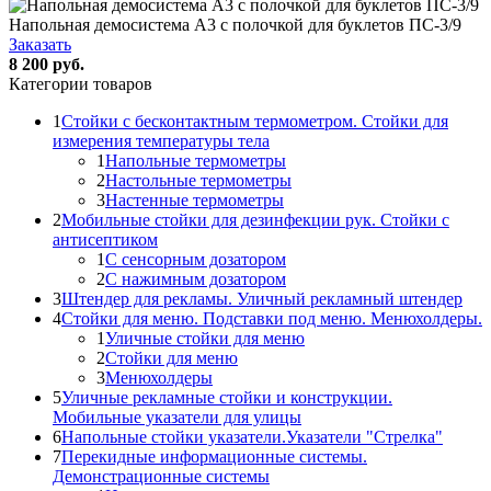
Напольная демосистема А3 с полочкой для буклетов ПС-3/9
Заказать
8 200 руб.
Категории товаров
1
Стойки с бесконтактным термометром. Стойки для
измерения температуры тела
1
Напольные термометры
2
Настольные термометры
3
Настенные термометры
2
Мобильные стойки для дезинфекции рук. Стойки с
антисептиком
1
С сенсорным дозатором
2
С нажимным дозатором
3
Штендер для рекламы. Уличный рекламный штендер
4
Стойки для меню. Подставки под меню. Менюхолдеры.
1
Уличные стойки для меню
2
Стойки для меню
3
Менюхолдеры
5
Уличные рекламные стойки и конструкции.
Мобильные указатели для улицы
6
Напольные стойки указатели.Указатели "Стрелка"
7
Перекидные информационные системы.
Демонстрационные системы