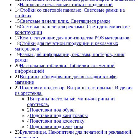
13
Напольные рекламные стойки с подсветкой
14
Стойки со световой панелью. Световые рамки на
стойках
15
Световые панели клик. Светящиеся рамки
16
Световые панели для рекламы. Светодинамические
конструкции
17
Комплектующие для производства POS материалов
18
Стойки для печатной продукции и рекламных
материалов
19
Рамки для информации, рекламы, постеров, клик
рамки
20
Настольные таблички. Таблички со сменной
информацией
21
Витрины, оборудование для выкладки в кафе,
магазине
22
Подставки под товар. Витрины настольные. Изделия
из оргстекла.
1
Витрины настольные, мини-витрины из
оргстекла.
2
Подставки под обувь
3
Подставки под канцтовары
4
Подставки под косметику
5
Подставки под телефоны
23
Буклетницы. Накопители для печатной и рекламной
продукции.