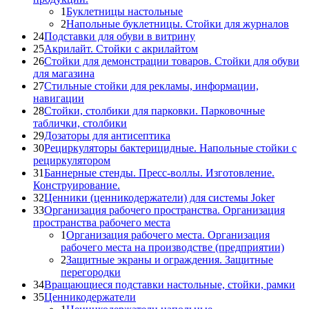
1
Буклетницы настольные
2
Напольные буклетницы. Стойки для журналов
24
Подставки для обуви в витрину
25
Акрилайт. Стойки с акрилайтом
26
Стойки для демонстрации товаров. Стойки для обуви
для магазина
27
Стильные стойки для рекламы, информации,
навигации
28
Стойки, столбики для парковки. Парковочные
таблички, столбики
29
Дозаторы для антисептика
30
Рециркуляторы бактерицидные. Напольные стойки с
рециркулятором
31
Баннерные стенды. Пресс-воллы. Изготовление.
Конструирование.
32
Ценники (ценникодержатели) для системы Joker
33
Организация рабочего пространства. Организация
пространства рабочего места
1
Организация рабочего места. Организация
рабочего места на производстве (предприятии)
2
Защитные экраны и ограждения. Защитные
перегородки
34
Вращающиеся подставки настольные, стойки, рамки
35
Ценникодержатели