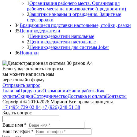
1
Организация рабочего места. Организация
рабочего места на производстве (предприятии)
2
Защитные экраны и ограждения. Защитные
перегородки
34
Вращающиеся подставки настольные, стойки, рамки
35
Ценникодержатели
1
Ценникодержатели напольные
2
Ценникодержатели настольные
3
Ценникодержатели для системы Joker
36
Новинки
Если у вас остались вопросы
вы можете написать нам
через онлайн форму
Отправить запрос
Главная
Продукция
О компании
Наши работы
Как
купить
Скидки
Сотрудничество
Доставка и оплата
Контакты
Copyright © 2010-2026 Марион Все права защищены.
+7 (495)
739-02-84
+7 (926)
248-51-38
Задать вопрос
Ваше имя *
Ваш телефон *