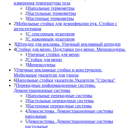
измерения температуры тела
1
Напольные термометры
2
Настольные термометры
3
Настенные термометры
2
Мобильные стойки для дезинфекции рук. Стойки с
антисептиком
1
С сенсорным дозатором
2
С нажимным дозатором
3
Штендер для рекламы. Уличный рекламный штендер
4
Стойки для меню. Подставки под меню. Менюхолдеры.
1
Уличные стойки для меню
2
Стойки для меню
3
Менюхолдеры
5
Уличные рекламные стойки и конструкции.
Мобильные указатели для улицы
6
Напольные стойки указатели.Указатели "Стрелка"
7
Перекидные информационные системы.
Демонстрационные системы
1
Напольные перекидные системы
2
Настольные перекидные системы
3
Настенные перекидные системы
4
Демосистемы. Демонстрационные системы
напольные
5
Демосистемы. Демонстрационные системы
настольные