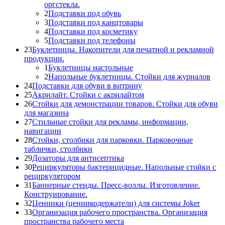
оргстекла.
2
Подставки под обувь
3
Подставки под канцтовары
4
Подставки под косметику
5
Подставки под телефоны
23
Буклетницы. Накопители для печатной и рекламной
продукции.
1
Буклетницы настольные
2
Напольные буклетницы. Стойки для журналов
24
Подставки для обуви в витрину
25
Акрилайт. Стойки с акрилайтом
26
Стойки для демонстрации товаров. Стойки для обуви
для магазина
27
Стильные стойки для рекламы, информации,
навигации
28
Стойки, столбики для парковки. Парковочные
таблички, столбики
29
Дозаторы для антисептика
30
Рециркуляторы бактерицидные. Напольные стойки с
рециркулятором
31
Баннерные стенды. Пресс-воллы. Изготовление.
Конструирование.
32
Ценники (ценникодержатели) для системы Joker
33
Организация рабочего пространства. Организация
пространства рабочего места