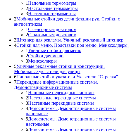
1
Напольные термометры
2
Настольные термометры
3
Настенные термометры
2
Мобильные стойки для дезинфекции рук. Стойки с
антисептиком
1
С сенсорным дозатором
2
С нажимным дозатором
3
Штендер для рекламы. Уличный рекламный штендер
4
Стойки для меню. Подставки под меню. Менюхолдеры.
1
Уличные стойки для меню
2
Стойки для меню
3
Менюхолдеры
5
Уличные рекламные стойки и конструкции.
Мобильные указатели для улицы
6
Напольные стойки указатели.Указатели "Стрелка"
7
Перекидные информационные системы.
Демонстрационные системы
1
Напольные перекидные системы
2
Настольные перекидные системы
3
Настенные перекидные системы
4
Демосистемы. Демонстрационные системы
напольные
5
Демосистемы. Демонстрационные системы
настольные
6
Демосистемы. Демонстрационные системы