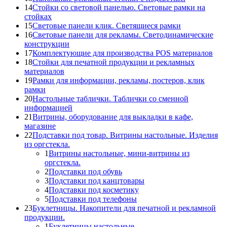
14
Стойки со световой панелью. Световые рамки на
стойках
15
Световые панели клик. Светящиеся рамки
16
Световые панели для рекламы. Светодинамические
конструкции
17
Комплектующие для производства POS материалов
18
Стойки для печатной продукции и рекламных
материалов
19
Рамки для информации, рекламы, постеров, клик
рамки
20
Настольные таблички. Таблички со сменной
информацией
21
Витрины, оборудование для выкладки в кафе,
магазине
22
Подставки под товар. Витрины настольные. Изделия
из оргстекла.
1
Витрины настольные, мини-витрины из
оргстекла.
2
Подставки под обувь
3
Подставки под канцтовары
4
Подставки под косметику
5
Подставки под телефоны
23
Буклетницы. Накопители для печатной и рекламной
продукции.
1
Буклетницы настольные