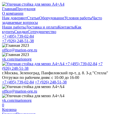
Главная
Продукция
О компании
Нам доверяют
Статьи
Оборудование
Условия работы
Часто
задаваемые вопросы
Наши работы
Доставка и оплата
Контакты
Как
купить
Скидки
Сотрудничество
+7 (495)
739-02-84
+7 (926)
248-51-38
office@marion-org.ru
vk.com/marionorg
+7 (495)
739-02-84
+7
(926)
248-51-38
г.Москва, Зеленоград, Панфиловский пр-т, д. 8. З-д "Стелла"
Отгрузки по рабочим дням:
с 10-00 до 16-00
+7 (495)
739-02-84
+7 (926)
248-51-38
office@marion-org.ru
vk.com/marionorg
0
Корзина