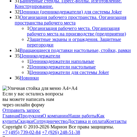
31
Баннерные стенды. Пресс-воллы. Изготовление.
Конструирование.
32
Ценники (ценникодержатели) для системы Joker
33
Организация рабочего пространства. Организация
пространства рабочего места
1
Организация рабочего места. Организация
рабочего места на производстве (предприятии)
2
Защитные экраны и ограждения. Защитные
перегородки
34
Вращающиеся подставки настольные, стойки, рамки
35
Ценникодержатели
1
Ценникодержатели напольные
2
Ценникодержатели настольные
3
Ценникодержатели для системы Joker
36
Новинки
Если у вас остались вопросы
вы можете написать нам
через онлайн форму
Отправить запрос
Главная
Продукция
О компании
Наши работы
Как
купить
Скидки
Сотрудничество
Доставка и оплата
Контакты
Copyright © 2010-2026 Марион Все права защищены.
+7 (495)
739-02-84
+7 (926)
248-51-38