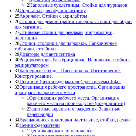
2
Напольные буклетницы. Стойки для журналов
24
Подставки для обуви в витрину
25
Акрилайт. Стойки с акрилайтом
26
Стойки для демонстрации товаров. Стойки для обуви
для магазина
27
Стильные стойки для рекламы, информации,
навигации
28
Стойки, столбики для парковки. Парковочные
таблички, столбики
29
Дозаторы для антисептика
30
Рециркуляторы бактерицидные. Напольные стойки с
рециркулятором
31
Баннерные стенды. Пресс-воллы. Изготовление.
Конструирование.
32
Ценники (ценникодержатели) для системы Joker
33
Организация рабочего пространства. Организация
пространства рабочего места
1
Организация рабочего места. Организация
рабочего места на производстве (предприятии)
2
Защитные экраны и ограждения. Защитные
перегородки
34
Вращающиеся подставки настольные, стойки, рамки
35
Ценникодержатели
1
Ценникодержатели напольные