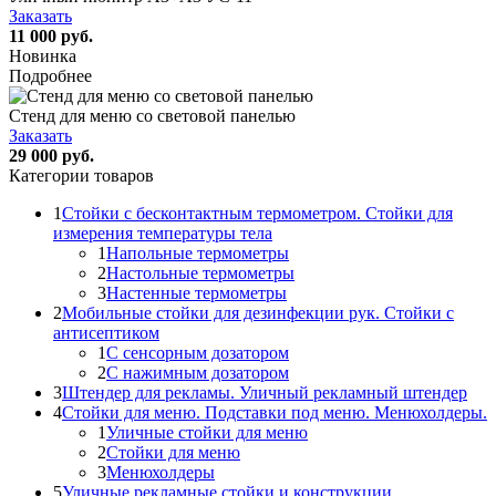
Заказать
11 000 руб.
Новинка
Подробнее
Стенд для меню со световой панелью
Заказать
29 000 руб.
Категории товаров
1
Стойки с бесконтактным термометром. Стойки для
измерения температуры тела
1
Напольные термометры
2
Настольные термометры
3
Настенные термометры
2
Мобильные стойки для дезинфекции рук. Стойки с
антисептиком
1
С сенсорным дозатором
2
С нажимным дозатором
3
Штендер для рекламы. Уличный рекламный штендер
4
Стойки для меню. Подставки под меню. Менюхолдеры.
1
Уличные стойки для меню
2
Стойки для меню
3
Менюхолдеры
5
Уличные рекламные стойки и конструкции.