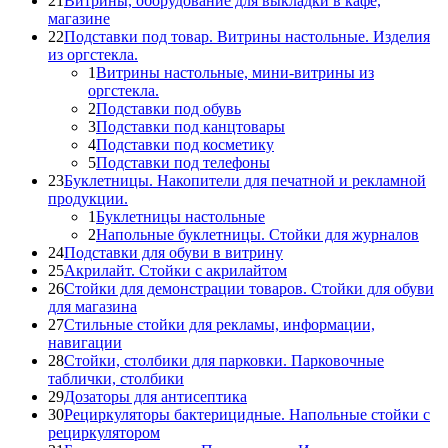
21
Витрины, оборудование для выкладки в кафе,
магазине
22
Подставки под товар. Витрины настольные. Изделия
из оргстекла.
1
Витрины настольные, мини-витрины из
оргстекла.
2
Подставки под обувь
3
Подставки под канцтовары
4
Подставки под косметику
5
Подставки под телефоны
23
Буклетницы. Накопители для печатной и рекламной
продукции.
1
Буклетницы настольные
2
Напольные буклетницы. Стойки для журналов
24
Подставки для обуви в витрину
25
Акрилайт. Стойки с акрилайтом
26
Стойки для демонстрации товаров. Стойки для обуви
для магазина
27
Стильные стойки для рекламы, информации,
навигации
28
Стойки, столбики для парковки. Парковочные
таблички, столбики
29
Дозаторы для антисептика
30
Рециркуляторы бактерицидные. Напольные стойки с
рециркулятором