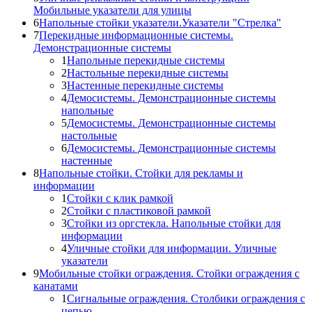
Мобильные указатели для улицы
6
Напольные стойки указатели.Указатели "Стрелка"
7
Перекидные информационные системы.
Демонстрационные системы
1
Напольные перекидные системы
2
Настольные перекидные системы
3
Настенные перекидные системы
4
Демосистемы. Демонстрационные системы
напольные
5
Демосистемы. Демонстрационные системы
настольные
6
Демосистемы. Демонстрационные системы
настенные
8
Напольные стойки. Стойки для рекламы и
информации
1
Стойки с клик рамкой
2
Стойки с пластиковой рамкой
3
Стойки из оргстекла. Напольные стойки для
информации
4
Уличные стойки для информации. Уличные
указатели
9
Мобильные стойки ограждения. Стойки ограждения с
канатами
1
Сигнальные ограждения. Столбики ограждения с
цепью.