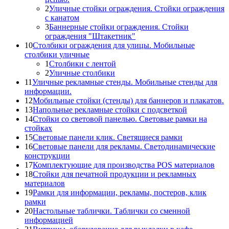
2
Уличные стойки ограждения. Стойки ограждения
с канатом
3
Баннерные стойки ограждения. Стойки
ограждения "Штакетник"
10
Столбики ограждения для улицы. Мобильные
столбики уличные
1
Столбики с лентой
2
Уличные столбики
11
Уличные рекламные стенды. Мобильные стенды для
информации.
12
Мобильные стойки (стенды) для баннеров и плакатов.
13
Напольные рекламные стойки с подсветкой
14
Стойки со световой панелью. Световые рамки на
стойках
15
Световые панели клик. Светящиеся рамки
16
Световые панели для рекламы. Светодинамические
конструкции
17
Комплектующие для производства POS материалов
18
Стойки для печатной продукции и рекламных
материалов
19
Рамки для информации, рекламы, постеров, клик
рамки
20
Настольные таблички. Таблички со сменной
информацией