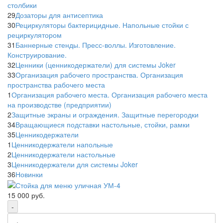
столбики
29
Дозаторы для антисептика
30
Рециркуляторы бактерицидные. Напольные стойки с
рециркулятором
31
Баннерные стенды. Пресс-воллы. Изготовление.
Конструирование.
32
Ценники (ценникодержатели) для системы Joker
33
Организация рабочего пространства. Организация
пространства рабочего места
1
Организация рабочего места. Организация рабочего места
на производстве (предприятии)
2
Защитные экраны и ограждения. Защитные перегородки
34
Вращающиеся подставки настольные, стойки, рамки
35
Ценникодержатели
1
Ценникодержатели напольные
2
Ценникодержатели настольные
3
Ценникодержатели для системы Joker
36
Новинки
15 000
руб.
-