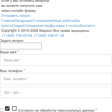
Если у вас остались вопросы
вы можете написать нам
через онлайн форму
Отправить запрос
Главная
Продукция
О компании
Наши работы
Как
купить
Скидки
Сотрудничество
Доставка и оплата
Контакты
Copyright © 2010-2026 Марион Все права защищены.
+7 (495)
739-02-84
+7 (926)
248-51-38
Задать вопрос
Ваше имя *
Ваш телефон *
check_box
check_box_outline_blank
Согласен на обработку персональных данных *