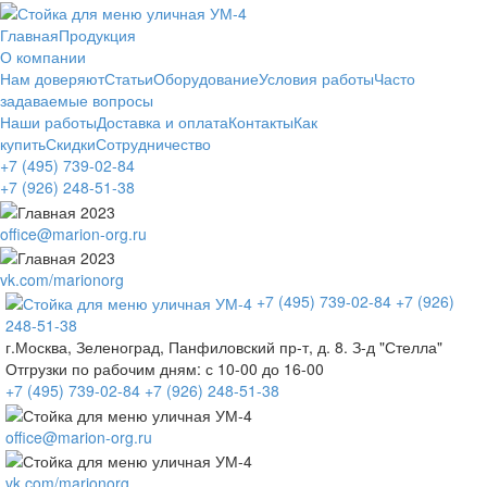
Главная
Продукция
О компании
Нам доверяют
Статьи
Оборудование
Условия работы
Часто
задаваемые вопросы
Наши работы
Доставка и оплата
Контакты
Как
купить
Скидки
Сотрудничество
+7 (495)
739-02-84
+7 (926)
248-51-38
office@marion-org.ru
vk.com/marionorg
+7 (495)
739-02-84
+7 (926)
248-51-38
г.Москва, Зеленоград, Панфиловский пр-т, д. 8. З-д "Стелла"
Отгрузки по рабочим дням:
с 10-00 до 16-00
+7 (495)
739-02-84
+7 (926)
248-51-38
office@marion-org.ru
vk.com/marionorg