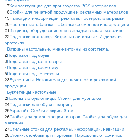
17
Комплектующие для производства POS материалов
18
Стойки для печатной продукции и рекламных материалов
19
Рамки для информации, рекламы, постеров, клик рамки
20
Настольные таблички. Таблички со сменной информацией
21
Витрины, оборудование для выкладки в кафе, магазине
22
Подставки под товар. Витрины настольные. Изделия из
оргстекла.
1
Витрины настольные, мини-витрины из оргстекла.
2
Подставки под обувь
3
Подставки под канцтовары
4
Подставки под косметику
5
Подставки под телефоны
23
Буклетницы. Накопители для печатной и рекламной
продукции.
1
Буклетницы настольные
2
Напольные буклетницы. Стойки для журналов
24
Подставки для обуви в витрину
25
Акрилайт. Стойки с акрилайтом
26
Стойки для демонстрации товаров. Стойки для обуви для
магазина
27
Стильные стойки для рекламы, информации, навигации
28
Стойки, столбики для парковки. Парковочные таблички,