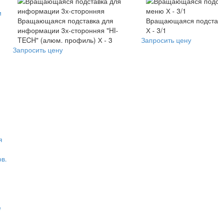
и
Вращающаяся подставка для
Вращающаяся подста
информации 3х-сторонняя "HI-
Х - 3/1
TECH" (алюм. профиль) Х - 3
Запросить цену
Запросить цену
я
в.
е