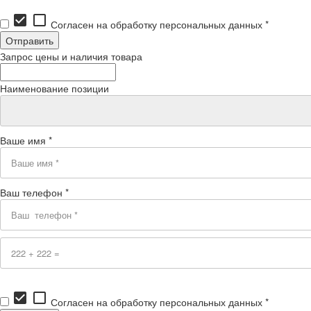
check_box
check_box_outline_blank
Согласен на обработку персональных данных *
Запрос цены и наличия товара
Наименование позиции
Ваше имя *
Ваш телефон *
check_box
check_box_outline_blank
Согласен на обработку персональных данных *