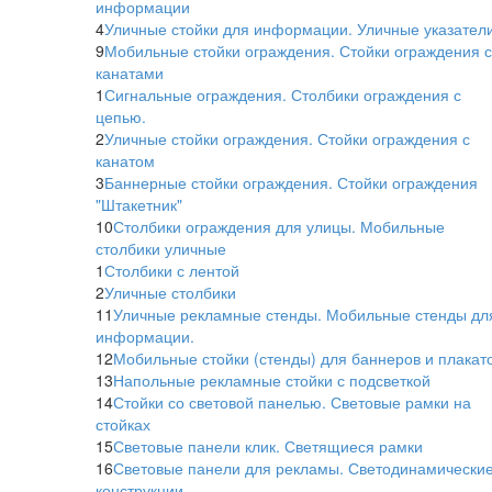
информации
4
Уличные стойки для информации. Уличные указател
9
Мобильные стойки ограждения. Стойки ограждения с
канатами
1
Сигнальные ограждения. Столбики ограждения с
цепью.
2
Уличные стойки ограждения. Стойки ограждения с
канатом
3
Баннерные стойки ограждения. Стойки ограждения
"Штакетник"
10
Столбики ограждения для улицы. Мобильные
столбики уличные
1
Столбики с лентой
2
Уличные столбики
11
Уличные рекламные стенды. Мобильные стенды дл
информации.
12
Мобильные стойки (стенды) для баннеров и плакато
13
Напольные рекламные стойки с подсветкой
14
Стойки со световой панелью. Световые рамки на
стойках
15
Световые панели клик. Светящиеся рамки
16
Световые панели для рекламы. Светодинамически
конструкции