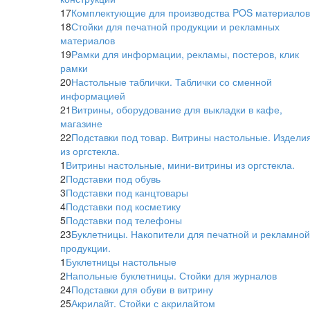
17
Комплектующие для производства POS материалов
18
Стойки для печатной продукции и рекламных
материалов
19
Рамки для информации, рекламы, постеров, клик
рамки
20
Настольные таблички. Таблички со сменной
информацией
21
Витрины, оборудование для выкладки в кафе,
магазине
22
Подставки под товар. Витрины настольные. Издели
из оргстекла.
1
Витрины настольные, мини-витрины из оргстекла.
2
Подставки под обувь
3
Подставки под канцтовары
4
Подставки под косметику
5
Подставки под телефоны
23
Буклетницы. Накопители для печатной и рекламной
продукции.
1
Буклетницы настольные
2
Напольные буклетницы. Стойки для журналов
24
Подставки для обуви в витрину
25
Акрилайт. Стойки с акрилайтом