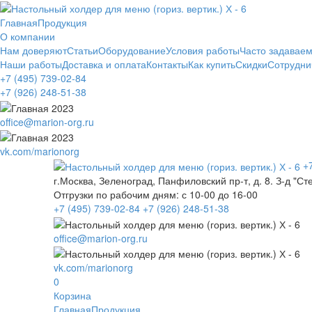
Главная
Продукция
О компании
Нам доверяют
Статьи
Оборудование
Условия работы
Часто задавае
Наши работы
Доставка и оплата
Контакты
Как купить
Скидки
Сотрудни
+7 (495)
739-02-84
+7 (926)
248-51-38
office@marion-org.ru
vk.com/marionorg
+
г.Москва, Зеленоград, Панфиловский пр-т, д. 8. З-д "Ст
Отгрузки по рабочим дням:
с 10-00 до 16-00
+7 (495)
739-02-84
+7 (926)
248-51-38
office@marion-org.ru
vk.com/marionorg
0
Корзина
Главная
Продукция