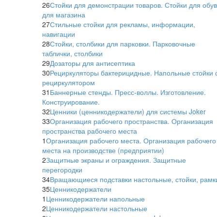
26
Стойки для демонстрации товаров. Стойки для обу
для магазина
27
Стильные стойки для рекламы, информации,
навигации
28
Стойки, столбики для парковки. Парковочные
таблички, столбики
29
Дозаторы для антисептика
30
Рециркуляторы бактерицидные. Напольные стойки 
рециркулятором
31
Баннерные стенды. Пресс-воллы. Изготовление.
Конструирование.
32
Ценники (ценникодержатели) для системы Joker
33
Организация рабочего пространства. Организация
пространства рабочего места
1
Организация рабочего места. Организация рабочего
места на производстве (предприятии)
2
Защитные экраны и ограждения. Защитные
перегородки
34
Вращающиеся подставки настольные, стойки, рамк
35
Ценникодержатели
1
Ценникодержатели напольные
2
Ценникодержатели настольные