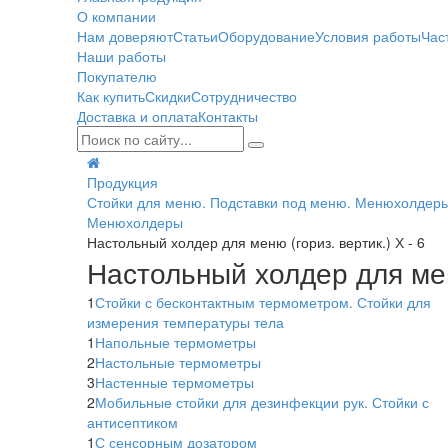
О компании
Нам доверяют
Статьи
Оборудование
Условия работы
Час
Наши работы
Покупателю
Как купить
Скидки
Сотрудничество
Доставка и оплата
Контакты
Продукция
Стойки для меню. Подставки под меню. Менюхолдеры
Менюхолдеры
Настольный холдер для меню (гориз. вертик.) Х - 6
Настольный холдер для меню
1
Стойки с бесконтактным термометром. Стойки для
измерения температуры тела
1
Напольные термометры
2
Настольные термометры
3
Настенные термометры
2
Мобильные стойки для дезинфекции рук. Стойки с
антисептиком
1
С сенсорным дозатором