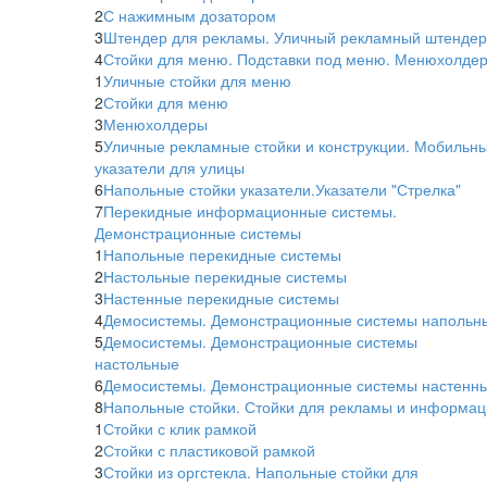
2
С нажимным дозатором
3
Штендер для рекламы. Уличный рекламный штендер
4
Стойки для меню. Подставки под меню. Менюхолдер
1
Уличные стойки для меню
2
Стойки для меню
3
Менюхолдеры
5
Уличные рекламные стойки и конструкции. Мобильн
указатели для улицы
6
Напольные стойки указатели.Указатели "Стрелка"
7
Перекидные информационные системы.
Демонстрационные системы
1
Напольные перекидные системы
2
Настольные перекидные системы
3
Настенные перекидные системы
4
Демосистемы. Демонстрационные системы напольн
5
Демосистемы. Демонстрационные системы
настольные
6
Демосистемы. Демонстрационные системы настенн
8
Напольные стойки. Стойки для рекламы и информац
1
Стойки с клик рамкой
2
Стойки с пластиковой рамкой
3
Стойки из оргстекла. Напольные стойки для