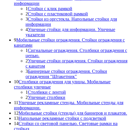
информации
1
Стойки с клик рамкой
2
Стойки с пластиковой рамкой
3
Стойки из оргстекла. Напольные стойки для
информации
4
Уличные стойки для информации. Уличные
указатели
9
Мобильные стойки ограждения. Стойки ограждения с
канатами
1
Сигнальные ограждения. Столбики ограждения с
цепью.
2
Уличные стойки ограждения. Стойки ограждения
с канатом
3
Баннерные стойки ограждения. Стойки
ограждения "Штакетник"
10
Столбики ограждения для улицы. Мобильные
столбики уличные
1
Столбики с лентой
2
Уличные столбики
11
Уличные рекламные стенды. Мобильные стенды для
информации.
12
Мобильные стойки (стенды) для баннеров и плакатов.
13
Напольные рекламные стойки с подсветкой
14
Стойки со световой панелью. Световые рамки на
стойках