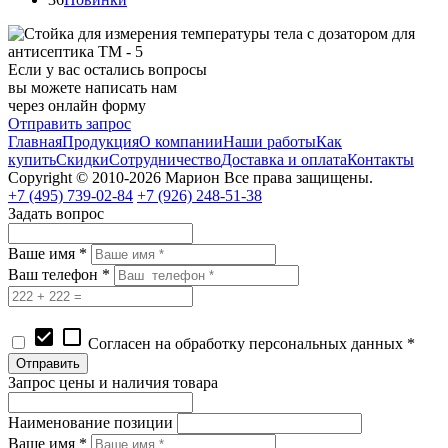
Если у вас остались вопросы
вы можете написать нам
через онлайн форму
Отправить запрос
Главная
Продукция
О компании
Наши работы
Как
купить
Скидки
Сотрудничество
Доставка и оплата
Контакты
Copyright © 2010-2026 Марион Все права защищены.
+7 (495)
739-02-84
+7 (926)
248-51-38
Задать вопрос
Ваше имя *
Ваш телефон *
check_box
check_box_outline_blank
Согласен на обработку персональных данных *
Запрос цены и наличия товара
Наименование позиции
Ваше имя *