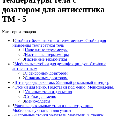
дозатором для антисептика
ТМ - 5
Категории товаров
1
Стойки с бесконтактным термометром. Стойки для
измерения температуры тела
1
Напольные термометры
2
Настольные термометры
3
Настенные термометры
2
Мобильные стойки для дезинфекции рук. Стойки с
антисептиком
1
С сенсорным дозатором
2
С нажимным дозатором
3
Штендер для рекламы. Уличный рекламный штендер
4
Стойки для меню. Подставки под меню. Менюхолдеры.
1
Уличные стойки для меню
2
Стойки для меню
3
Менюхолдеры
5
Уличные рекламные стойки и конструкции.
Мобильные указатели для улицы
6
Напольные стойки указатели.Указатели "Стрелка"