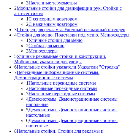
3
Настенные термометры
2
Мобильные стойки для дезинфекции рук. Стойки с
антисептиком
1
С сенсорным дозатором
2
С нажимным дозатором
3
Штендер для рекламы. Уличный рекламный штендер
4
Стойки для меню. Подставки под меню. Менюхолдеры.
1
Уличные стойки для меню
2
Стойки для меню
3
Менюхолдеры
5
Уличные рекламные стойки и конструкции.
Мобильные указатели для улицы
6
Напольные стойки указатели.Указатели "Стрелка"
7
Перекидные информационные системы.
Демонстрационные системы
1
Напольные перекидные системы
2
Настольные перекидные системы
3
Настенные перекидные системы
4
Демосистемы. Демонстрационные системы
напольные
5
Демосистемы. Демонстрационные системы
настольные
6
Демосистемы. Демонстрационные системы
настенные
8
Напольные стойки. Стойки для рекламы и