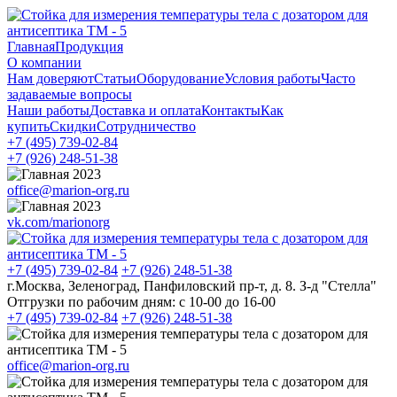
Главная
Продукция
О компании
Нам доверяют
Статьи
Оборудование
Условия работы
Часто
задаваемые вопросы
Наши работы
Доставка и оплата
Контакты
Как
купить
Скидки
Сотрудничество
+7 (495)
739-02-84
+7 (926)
248-51-38
office@marion-org.ru
vk.com/marionorg
+7 (495)
739-02-84
+7 (926)
248-51-38
г.Москва, Зеленоград, Панфиловский пр-т, д. 8. З-д "Стелла"
Отгрузки по рабочим дням:
с 10-00 до 16-00
+7 (495)
739-02-84
+7 (926)
248-51-38
office@marion-org.ru