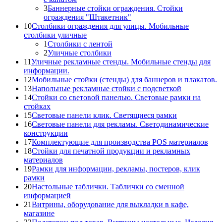
3
Баннерные стойки ограждения. Стойки
ограждения "Штакетник"
10
Столбики ограждения для улицы. Мобильные
столбики уличные
1
Столбики с лентой
2
Уличные столбики
11
Уличные рекламные стенды. Мобильные стенды для
информации.
12
Мобильные стойки (стенды) для баннеров и плакатов.
13
Напольные рекламные стойки с подсветкой
14
Стойки со световой панелью. Световые рамки на
стойках
15
Световые панели клик. Светящиеся рамки
16
Световые панели для рекламы. Светодинамические
конструкции
17
Комплектующие для производства POS материалов
18
Стойки для печатной продукции и рекламных
материалов
19
Рамки для информации, рекламы, постеров, клик
рамки
20
Настольные таблички. Таблички со сменной
информацией
21
Витрины, оборудование для выкладки в кафе,
магазине