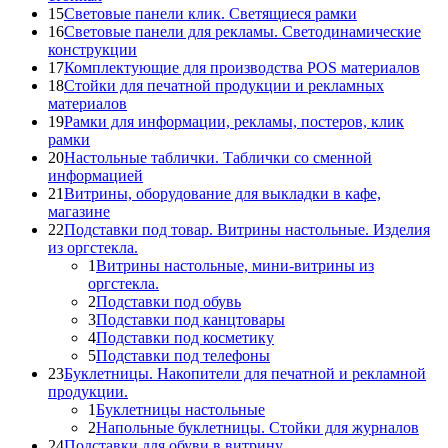
15
Световые панели клик. Светящиеся рамки
16
Световые панели для рекламы. Светодинамические
конструкции
17
Комплектующие для производства POS материалов
18
Стойки для печатной продукции и рекламных
материалов
19
Рамки для информации, рекламы, постеров, клик
рамки
20
Настольные таблички. Таблички со сменной
информацией
21
Витрины, оборудование для выкладки в кафе,
магазине
22
Подставки под товар. Витрины настольные. Изделия
из оргстекла.
1
Витрины настольные, мини-витрины из
оргстекла.
2
Подставки под обувь
3
Подставки под канцтовары
4
Подставки под косметику
5
Подставки под телефоны
23
Буклетницы. Накопители для печатной и рекламной
продукции.
1
Буклетницы настольные
2
Напольные буклетницы. Стойки для журналов
24
Подставки для обуви в витрину