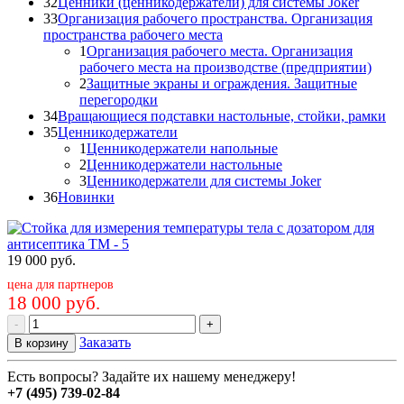
32
Ценники (ценникодержатели) для системы Joker
33
Организация рабочего пространства. Организация
пространства рабочего места
1
Организация рабочего места. Организация
рабочего места на производстве (предприятии)
2
Защитные экраны и ограждения. Защитные
перегородки
34
Вращающиеся подставки настольные, стойки, рамки
35
Ценникодержатели
1
Ценникодержатели напольные
2
Ценникодержатели настольные
3
Ценникодержатели для системы Joker
36
Новинки
19 000
руб.
цена для партнеров
18 000 руб.
-
+
Заказать
В корзину
Есть вопросы? Задайте их нашему менеджеру!
+7 (495) 739-02-84