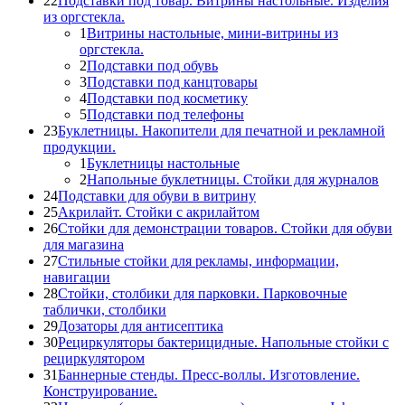
22
Подставки под товар. Витрины настольные. Изделия
из оргстекла.
1
Витрины настольные, мини-витрины из
оргстекла.
2
Подставки под обувь
3
Подставки под канцтовары
4
Подставки под косметику
5
Подставки под телефоны
23
Буклетницы. Накопители для печатной и рекламной
продукции.
1
Буклетницы настольные
2
Напольные буклетницы. Стойки для журналов
24
Подставки для обуви в витрину
25
Акрилайт. Стойки с акрилайтом
26
Стойки для демонстрации товаров. Стойки для обуви
для магазина
27
Стильные стойки для рекламы, информации,
навигации
28
Стойки, столбики для парковки. Парковочные
таблички, столбики
29
Дозаторы для антисептика
30
Рециркуляторы бактерицидные. Напольные стойки с
рециркулятором
31
Баннерные стенды. Пресс-воллы. Изготовление.
Конструирование.