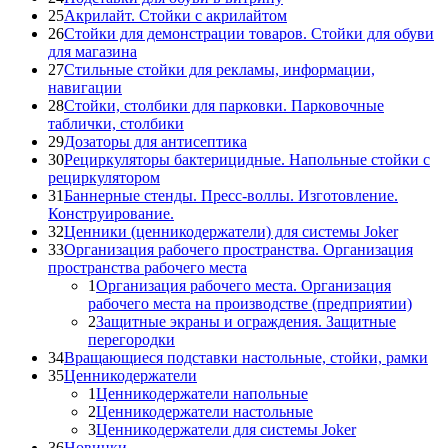
25
Акрилайт. Стойки с акрилайтом
26
Стойки для демонстрации товаров. Стойки для обуви
для магазина
27
Стильные стойки для рекламы, информации,
навигации
28
Стойки, столбики для парковки. Парковочные
таблички, столбики
29
Дозаторы для антисептика
30
Рециркуляторы бактерицидные. Напольные стойки с
рециркулятором
31
Баннерные стенды. Пресс-воллы. Изготовление.
Конструирование.
32
Ценники (ценникодержатели) для системы Joker
33
Организация рабочего пространства. Организация
пространства рабочего места
1
Организация рабочего места. Организация
рабочего места на производстве (предприятии)
2
Защитные экраны и ограждения. Защитные
перегородки
34
Вращающиеся подставки настольные, стойки, рамки
35
Ценникодержатели
1
Ценникодержатели напольные
2
Ценникодержатели настольные
3
Ценникодержатели для системы Joker
36
Новинки