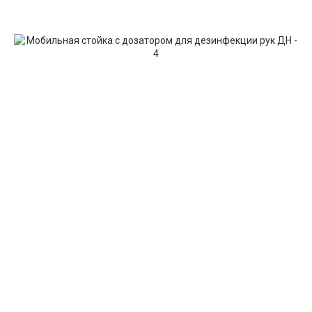
Если у вас остались вопросы
вы можете
написать нам
через онлайн форму
Отправить запрос
ГЛАВНАЯ
ПРОДУКЦИЯ
О КОМПАНИИ