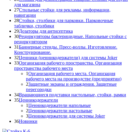
для магазина
27
Стильные стойки для рекламы, информации,
навигации
28
Стойки, столбики для парковки. Парковочные
таблички, столбики
29
Дозаторы для антисептика
30
Рециркуляторы бактерицидные. Напольные стойки с
рециркулятором
31
Баннерные стенды. Пресс-воллы. Изготовление.
Конструирование.
32
Ценники (ценникодержатели) для системы Joker
33
Организация рабочего пространства. Организация
пространства рабочего места
1
Организация рабочего места. Организация
рабочего места на производстве (предприятии)
2
Защитные экраны и ограждения. Защитные
перегородки
34
Вращающиеся подставки настольные, стойки, рамки
35
Ценникодержатели
1
Ценникодержатели напольные
2
Ценникодержатели настольные
3
Ценникодержатели для системы Joker
36
Новинки