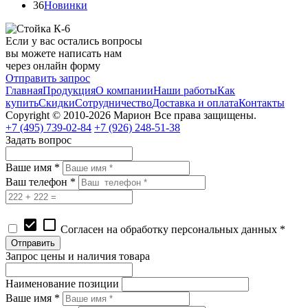
36
Новинки
Если у вас остались вопросы
вы можете написать нам
через онлайн форму
Отправить запрос
Главная
Продукция
О компании
Наши работы
Как
купить
Скидки
Сотрудничество
Доставка и оплата
Контакты
Copyright © 2010-2026 Марион Все права защищены.
+7 (495)
739-02-84
+7 (926)
248-51-38
Задать вопрос
Ваше имя *
Ваш телефон *
check_box
check_box_outline_blank
Согласен на обработку персональных данных *
Запрос цены и наличия товара
Наименование позиции
Ваше имя *