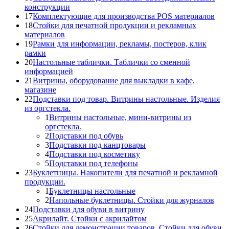
конструкции
17
Комплектующие для производства POS материалов
18
Стойки для печатной продукции и рекламных
материалов
19
Рамки для информации, рекламы, постеров, клик
рамки
20
Настольные таблички. Таблички со сменной
информацией
21
Витрины, оборудование для выкладки в кафе,
магазине
22
Подставки под товар. Витрины настольные. Изделия
из оргстекла.
1
Витрины настольные, мини-витрины из
оргстекла.
2
Подставки под обувь
3
Подставки под канцтовары
4
Подставки под косметику
5
Подставки под телефоны
23
Буклетницы. Накопители для печатной и рекламной
продукции.
1
Буклетницы настольные
2
Напольные буклетницы. Стойки для журналов
24
Подставки для обуви в витрину
25
Акрилайт. Стойки с акрилайтом
26
Стойки для демонстрации товаров. Стойки для обуви