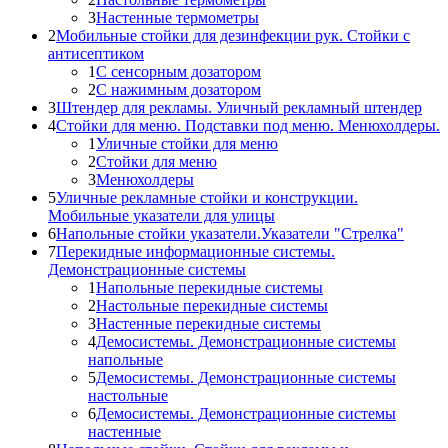
3
Настенные термометры
2
Мобильные стойки для дезинфекции рук. Стойки с
антисептиком
1
С сенсорным дозатором
2
С нажимным дозатором
3
Штендер для рекламы. Уличный рекламный штендер
4
Стойки для меню. Подставки под меню. Менюхолдеры.
1
Уличные стойки для меню
2
Стойки для меню
3
Менюхолдеры
5
Уличные рекламные стойки и конструкции.
Мобильные указатели для улицы
6
Напольные стойки указатели.Указатели "Стрелка"
7
Перекидные информационные системы.
Демонстрационные системы
1
Напольные перекидные системы
2
Настольные перекидные системы
3
Настенные перекидные системы
4
Демосистемы. Демонстрационные системы
напольные
5
Демосистемы. Демонстрационные системы
настольные
6
Демосистемы. Демонстрационные системы
настенные