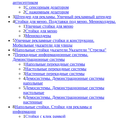
антисептиком
1
С сенсорным дозатором
2
С нажимным дозатором
3
Штендер для рекламы. Уличный рекламный штендер
4
Стойки для меню. Подставки под меню. Менюхолдеры.
1
Уличные стойки для меню
2
Стойки для меню
3
Менюхолдеры
5
Уличные рекламные стойки и конструкции.
Мобильные указатели для улицы
6
Напольные стойки указатели.Указатели "Стрелка"
7
Перекидные информационные системы.
Демонстрационные системы
1
Напольные перекидные системы
2
Настольные перекидные системы
3
Настенные перекидные системы
4
Демосистемы. Демонстрационные системы
напольные
5
Демосистемы. Демонстрационные системы
настольные
6
Демосистемы. Демонстрационные системы
настенные
8
Напольные стойки. Стойки для рекламы и
информации
1
Стойки с клик рамкой