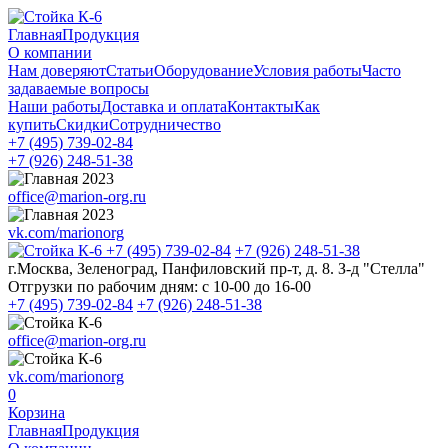
Главная
Продукция
О компании
Нам доверяют
Статьи
Оборудование
Условия работы
Часто
задаваемые вопросы
Наши работы
Доставка и оплата
Контакты
Как
купить
Скидки
Сотрудничество
+7 (495)
739-02-84
+7 (926)
248-51-38
office@marion-org.ru
vk.com/marionorg
+7 (495)
739-02-84
+7 (926)
248-51-38
г.Москва, Зеленоград, Панфиловский пр-т, д. 8. З-д "Стелла"
Отгрузки по рабочим дням:
с 10-00 до 16-00
+7 (495)
739-02-84
+7 (926)
248-51-38
office@marion-org.ru
vk.com/marionorg
0
Корзина
Главная
Продукция