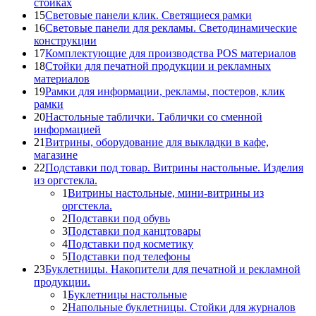
стойках
15
Световые панели клик. Светящиеся рамки
16
Световые панели для рекламы. Светодинамические
конструкции
17
Комплектующие для производства POS материалов
18
Стойки для печатной продукции и рекламных
материалов
19
Рамки для информации, рекламы, постеров, клик
рамки
20
Настольные таблички. Таблички со сменной
информацией
21
Витрины, оборудование для выкладки в кафе,
магазине
22
Подставки под товар. Витрины настольные. Изделия
из оргстекла.
1
Витрины настольные, мини-витрины из
оргстекла.
2
Подставки под обувь
3
Подставки под канцтовары
4
Подставки под косметику
5
Подставки под телефоны
23
Буклетницы. Накопители для печатной и рекламной
продукции.
1
Буклетницы настольные
2
Напольные буклетницы. Стойки для журналов