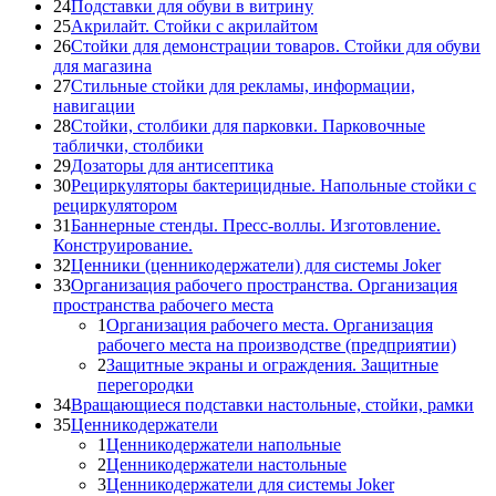
24
Подставки для обуви в витрину
25
Акрилайт. Стойки с акрилайтом
26
Стойки для демонстрации товаров. Стойки для обуви
для магазина
27
Стильные стойки для рекламы, информации,
навигации
28
Стойки, столбики для парковки. Парковочные
таблички, столбики
29
Дозаторы для антисептика
30
Рециркуляторы бактерицидные. Напольные стойки с
рециркулятором
31
Баннерные стенды. Пресс-воллы. Изготовление.
Конструирование.
32
Ценники (ценникодержатели) для системы Joker
33
Организация рабочего пространства. Организация
пространства рабочего места
1
Организация рабочего места. Организация
рабочего места на производстве (предприятии)
2
Защитные экраны и ограждения. Защитные
перегородки
34
Вращающиеся подставки настольные, стойки, рамки
35
Ценникодержатели
1
Ценникодержатели напольные
2
Ценникодержатели настольные
3
Ценникодержатели для системы Joker