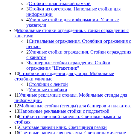
2
Стойки с пластиковой рамкой
3
Стойки из оргстекла. Напольные стойки для
информации
4
Уличные стойки для информации. Уличные
указатели
9
Мобильные стойки ограждения. Стойки ограждения с
канатами
1
Сигнальные ограждения. Столбики ограждения с
цепью.
2
Уличные стойки ограждения. Стойки ограждения
с канатом
3
Баннерные стойки ограждения. Стойки
ограждения "Штакетник"
10
Столбики ограждения для улицы. Мобильные
столбики уличные
1
Столбики с лентой
2
Уличные столбики
11
Уличные рекламные стенды. Мобильные стенды для
информации.
12
Мобильные стойки (стенды) для баннеров и плакатов.
13
Напольные рекламные стойки с подсветкой
14
Стойки со световой панелью. Световые рамки на
стойках
15
Световые панели клик. Светящиеся рамки
16
Световые панели для рекламы. Светодинамические