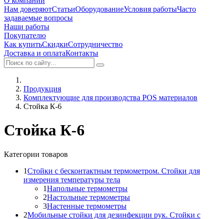
О компании
Нам доверяют
Статьи
Оборудование
Условия работы
Часто
задаваемые вопросы
Наши работы
Покупателю
Как купить
Скидки
Сотрудничество
Доставка и оплата
Контакты
Продукция
Комплектующие для производства POS материалов
Стойка К-6
Стойка К-6
Категории товаров
1
Стойки с бесконтактным термометром. Стойки для
измерения температуры тела
1
Напольные термометры
2
Настольные термометры
3
Настенные термометры
2
Мобильные стойки для дезинфекции рук. Стойки с