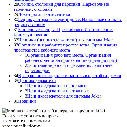
28
Стойки, столбики для парковки. Парковочные
таблички, столбики
29
Дозаторы для антисептика
30
Рециркуляторы бактерицидные. Напольные стойки с
рециркулятором
31
Баннерные стенды. Пресс-воллы. Изготовление.
Конструирование.
32
Ценники (ценникодержатели) для системы Joker
33
Организация рабочего пространства. Организация
пространства рабочего места
1
Организация рабочего места. Организация
рабочего места на производстве (предприятии)
2
Защитные экраны и ограждения. Защитные
перегородки
34
Вращающиеся подставки настольные, стойки, рамки
35
Ценникодержатели
1
Ценникодержатели напольные
2
Ценникодержатели настольные
3
Ценникодержатели для системы Joker
36
Новинки
Если у вас остались вопросы
вы можете написать нам
через онлайн форму