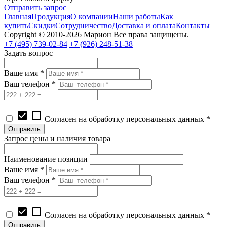
Отправить запрос
Главная
Продукция
О компании
Наши работы
Как
купить
Скидки
Сотрудничество
Доставка и оплата
Контакты
Copyright © 2010-2026 Марион Все права защищены.
+7 (495)
739-02-84
+7 (926)
248-51-38
Задать вопрос
Ваше имя *
Ваш телефон *
check_box
check_box_outline_blank
Согласен на обработку персональных данных *
Запрос цены и наличия товара
Наименование позиции
Ваше имя *
Ваш телефон *
check_box
check_box_outline_blank
Согласен на обработку персональных данных *