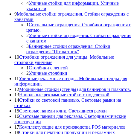
4
Уличные стойки для информации. Уличные
указатели
9
Мобильные стойки ограждения. Стойки ограждения с
канатами
1
Сигнальные ограждения. Столбики ограждения с
цепью.
2
Уличные стойки ограждения. Стойки ограждения
с канатом
3
Баннерные стойки ограждения. Стойки
ограждения "Штакетник"
10
Столбики ограждения для улицы. Мобильные
столбики уличные
1
Столбики с лентой
2
Уличные столбики
11
Уличные рекламные стенды. Мобильные стенды для
информации.
12
Мобильные стойки (стенды) для баннеров и плакатов.
13
Напольные рекламные стойки с подсветкой
14
Стойки со световой панелью. Световые рамки на
стойках
15
Световые панели клик. Светящиеся рамки
16
Световые панели для рекламы. Светодинамические
конструкции
17
Комплектующие для производства POS материалов
18
Стойки для печатной продукции и рекламных