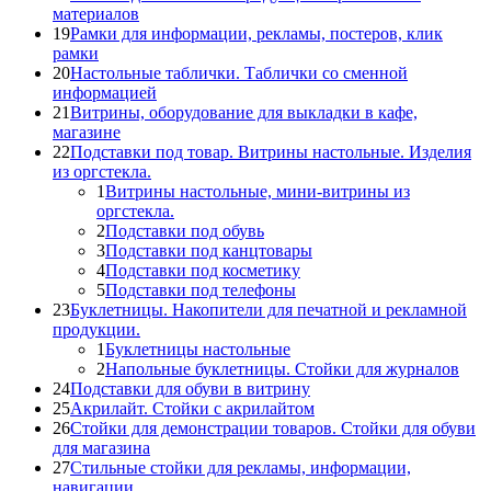
материалов
19
Рамки для информации, рекламы, постеров, клик
рамки
20
Настольные таблички. Таблички со сменной
информацией
21
Витрины, оборудование для выкладки в кафе,
магазине
22
Подставки под товар. Витрины настольные. Изделия
из оргстекла.
1
Витрины настольные, мини-витрины из
оргстекла.
2
Подставки под обувь
3
Подставки под канцтовары
4
Подставки под косметику
5
Подставки под телефоны
23
Буклетницы. Накопители для печатной и рекламной
продукции.
1
Буклетницы настольные
2
Напольные буклетницы. Стойки для журналов
24
Подставки для обуви в витрину
25
Акрилайт. Стойки с акрилайтом
26
Стойки для демонстрации товаров. Стойки для обуви
для магазина
27
Стильные стойки для рекламы, информации,
навигации