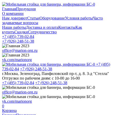
Главная
Продукция
О компании
Нам доверяют
Статьи
Оборудование
Условия работы
Часто
задаваемые вопросы
Наши работы
Доставка и оплата
Контакты
Как
купить
Скидки
Сотрудничество
+7 (495)
739-02-84
+7 (926)
248-51-38
office@marion-org.ru
vk.com/marionorg
+7 (495)
739-02-84
+7 (926)
248-51-38
г.Москва, Зеленоград, Панфиловский пр-т, д. 8. З-д "Стелла"
Отгрузки по рабочим дням:
с 10-00 до 16-00
+7 (495)
739-02-84
+7 (926)
248-51-38
office@marion-org.ru
vk.com/marionorg
0
Корзина