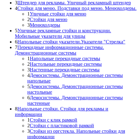
3
Штендер для рекламы. Уличный рекламный штендер
4
Стойки для меню. Подставки под меню. Менюхолдеры.
1
Уличные стойки для меню
2
Стойки для меню
3
Менюхолдеры
5
Уличные рекламные стойки и конструкции.
Мобильные указатели для улицы
6
Напольные стойки указатели.Указатели "Стрелка"
7
Перекидные информационные системы.
Демонстрационные системы
1
Напольные перекидные системы
2
Настольные перекидные системы
3
Настенные перекидные системы
4
Демосистемы. Демонстрационные системы
напольные
5
Демосистемы. Демонстрационные системы
настольные
6
Демосистемы. Демонстрационные системы
настенные
8
Напольные стойки. Стойки для рекламы и
информации
1
Стойки с клик рамкой
2
Стойки с пластиковой рамкой
3
Стойки из оргстекла. Напольные стойки для
информации