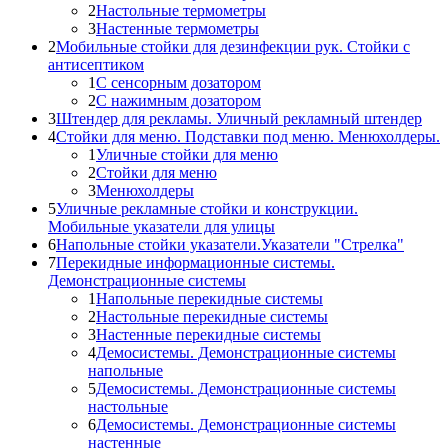
2
Настольные термометры
3
Настенные термометры
2
Мобильные стойки для дезинфекции рук. Стойки с
антисептиком
1
С сенсорным дозатором
2
С нажимным дозатором
3
Штендер для рекламы. Уличный рекламный штендер
4
Стойки для меню. Подставки под меню. Менюхолдеры.
1
Уличные стойки для меню
2
Стойки для меню
3
Менюхолдеры
5
Уличные рекламные стойки и конструкции.
Мобильные указатели для улицы
6
Напольные стойки указатели.Указатели "Стрелка"
7
Перекидные информационные системы.
Демонстрационные системы
1
Напольные перекидные системы
2
Настольные перекидные системы
3
Настенные перекидные системы
4
Демосистемы. Демонстрационные системы
напольные
5
Демосистемы. Демонстрационные системы
настольные
6
Демосистемы. Демонстрационные системы
настенные