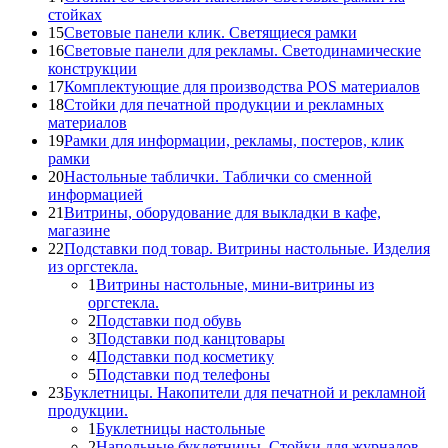
стойках
15
Световые панели клик. Светящиеся рамки
16
Световые панели для рекламы. Светодинамические
конструкции
17
Комплектующие для производства POS материалов
18
Стойки для печатной продукции и рекламных
материалов
19
Рамки для информации, рекламы, постеров, клик
рамки
20
Настольные таблички. Таблички со сменной
информацией
21
Витрины, оборудование для выкладки в кафе,
магазине
22
Подставки под товар. Витрины настольные. Изделия
из оргстекла.
1
Витрины настольные, мини-витрины из
оргстекла.
2
Подставки под обувь
3
Подставки под канцтовары
4
Подставки под косметику
5
Подставки под телефоны
23
Буклетницы. Накопители для печатной и рекламной
продукции.
1
Буклетницы настольные
2
Напольные буклетницы. Стойки для журналов