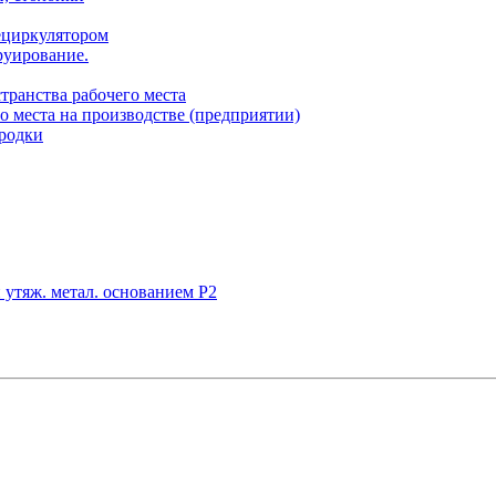
ециркулятором
руирование.
транства рабочего места
о места на производстве (предприятии)
родки