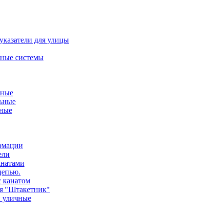
указатели для улицы
ные системы
ьные
ьные
нные
ормации
ели
анатами
цепью.
с канатом
ия "Штакетник"
и уличные