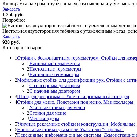
Клик-рамка на хром. трубе с изм. углом наклона и утяж. метал.
Заказать
1 250 руб.
Подробнее
Настольная двухсторонняя табличка с утяжеленным метал. осно
Заказать
920 руб.
Категории товаров
1
Стойки с бесконтактным термометром. Стойки для изме
1
Напольные термометры
2
Настольные термометры
3
Настенные термометры
2
Мобильные стойки для дезинфекции рук. Стойки с ант
1
С сенсорным дозатором
2
С нажимным дозатором
3
Штендер для рекламы. Уличный рекламный штендер
4
Стойки для меню. Подставки под меню. Менюхолдеры.
1
Уличные стойки для меню
2
Стойки для меню
3
Менюхолдеры
5
Уличные рекламные стойки и конструкции. Мобильные 
6
Напольные стойки указатели.Указатели "Стрелка"
7
Перекидные информационные системы. Демонстрацион