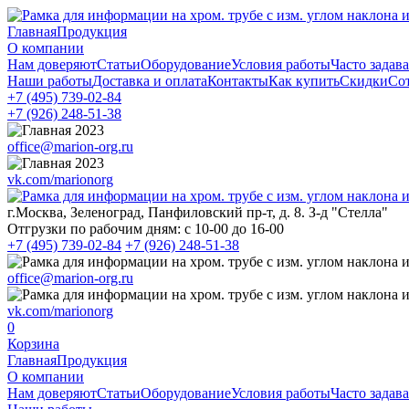
Главная
Продукция
О компании
Нам доверяют
Статьи
Оборудование
Условия работы
Часто задав
Наши работы
Доставка и оплата
Контакты
Как купить
Скидки
Со
+7 (495)
739-02-84
+7 (926)
248-51-38
office@marion-org.ru
vk.com/marionorg
г.Москва, Зеленоград, Панфиловский пр-т, д. 8. З-д "Стелла"
Отгрузки по рабочим дням:
с 10-00 до 16-00
+7 (495)
739-02-84
+7 (926)
248-51-38
office@marion-org.ru
vk.com/marionorg
0
Корзина
Главная
Продукция
О компании
Нам доверяют
Статьи
Оборудование
Условия работы
Часто задав