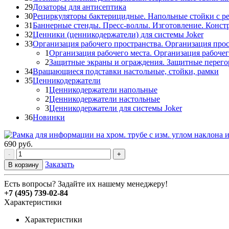
29
Дозаторы для антисептика
30
Рециркуляторы бактерицидные. Напольные стойки с р
31
Баннерные стенды. Пресс-воллы. Изготовление. Конст
32
Ценники (ценникодержатели) для системы Joker
33
Организация рабочего пространства. Организация прос
1
Организация рабочего места. Организация рабочег
2
Защитные экраны и ограждения. Защитные перего
34
Вращающиеся подставки настольные, стойки, рамки
35
Ценникодержатели
1
Ценникодержатели напольные
2
Ценникодержатели настольные
3
Ценникодержатели для системы Joker
36
Новинки
690
руб.
-
+
Заказать
В корзину
Есть вопросы? Задайте их нашему менеджеру!
+7 (495) 739-02-84
Характеристики
Характеристики