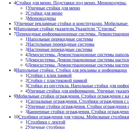
4
Стойки для меню. Подставки под меню. Менюхолдеры.
1
Уличные стойки для меню
2
Стойки для меню
3
Менюхолдеры
5
Уличные рекламные стойки и конструкции. Мобильные 
6
Напольные стойки указатели.Указатели "Стрелка"
7
Перекидные информационные системы. Демонстрацион
1
Напольные перекидные системы
2
Настольные перекидные системы
3
Настенные перекидные системы
4
Демосистемы. Демонстрационные системы напол
5
Демосистемы. Демонстрационные системы настол
6
Демосистемы. Демонстрационные системы насте
8
Напольные стойки. Стойки для рекламы и информации
1
Стойки с клик рамкой
2
Стойки с пластиковой рамкой
3
Стойки из оргстекла. Напольные стойки для инф
4
Уличные стойки для информации. Уличные указат
9
Мобильные стойки ограждения. Стойки ограждения с к
1
Сигнальные ограждения. Столбики ограждения с 
2
Уличные стойки ограждения. Стойки ограждения 
3
Баннерные стойки ограждения. Стойки огражден
10
Столбики ограждения для улицы. Мобильные столбик
1
Столбики с лентой
2
Уличные столбики