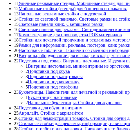
11
Уличные рекламные стенды. Мобильные стенды для и
12
Мобильные стойки (стенды) для баннеров и плакатов.
13
Напольные рекламные стойки с подсветкой
14
Стойки со световой панелью. Световые рамки на стойк
15
Световые панели клик. Светящиеся рамки
16
Световые панели для рекламы. Светодинамические ко
17
Комплектующие для производства POS материалов
18
Стойки для печатной продукции и рекламных материа
19
Рамки для информации, рекламы, постеров, клик рамк
20
Настольные таблички. Таблички со сменной информац
21
Витрины, оборудование для выкладки в кафе, магазине
22
Подставки под товар. Витрины настольные. Изделия из
1
Витрины настольные, мини-витрины из оргстекла
2
Подставки под обувь
3
Подставки под канцтовары
4
Подставки под косметику
5
Подставки под телефоны
23
Буклетницы. Накопители для печатной и рекламной п
1
Буклетницы настольные
2
Напольные буклетницы. Стойки для журналов
24
Подставки для обуви в витрину
25
Акрилайт. Стойки с акрилайтом
26
Стойки для демонстрации товаров. Стойки для обуви д
27
Стильные стойки для рекламы, информации, навигаци
28
Стойки, столбики для парковки. Парковочные табличк