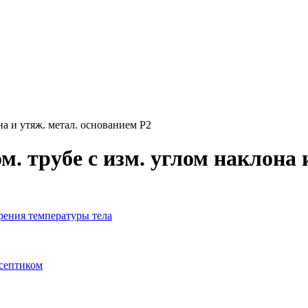
на и утяж. метал. основанием P2
. трубе с изм. углом наклона 
рения температуры тела
исептиком