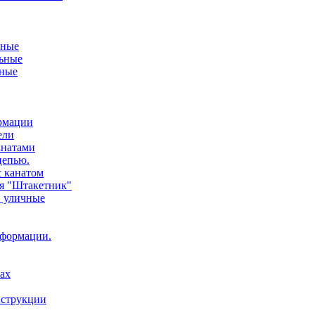
ьные
ьные
нные
ормации
ели
анатами
цепью.
с канатом
ия "Штакетник"
и уличные
нформации.
ах
нструкции