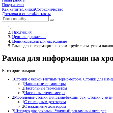
Наши работы
Покупателю
Как купить
Скидки
Сотрудничество
Доставка и оплата
Контакты
Продукция
Ценникодержатели
Ценникодержатели настольные
Рамка для информации на хром. трубе с изм. углом накло
Рамка для информации на хром
Категории товаров
1
Стойки с бесконтактным термометром. Стойки для изме
1
Напольные термометры
2
Настольные термометры
3
Настенные термометры
2
Мобильные стойки для дезинфекции рук. Стойки с ант
1
С сенсорным дозатором
2
С нажимным дозатором
3
Штендер для рекламы. Уличный рекламный штендер