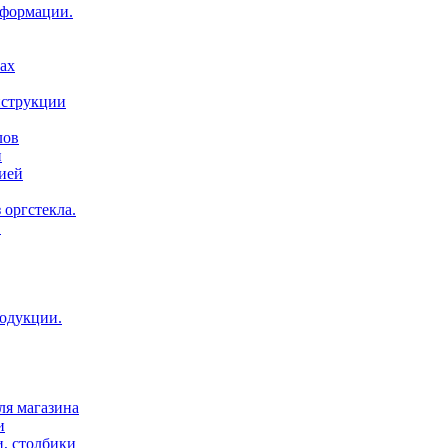
нформации.
ах
нструкции
лов
и
ией
 оргстекла.
.
родукции.
ля магазина
и
и, столбики