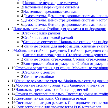
1
Напольные перекидные системы
2
Настольные перекидные системы
3
Настенные перекидные системы
4
Демосистемы. Демонстрационные системы напол
5
Демосистемы. Демонстрационные системы настол
6
Демосистемы. Демонстрационные системы насте
8
Напольные стойки. Стойки для рекламы и информации
1
Стойки с клик рамкой
2
Стойки с пластиковой рамкой
3
Стойки из оргстекла. Напольные стойки для инф
4
Уличные стойки для информации. Уличные указат
9
Мобильные стойки ограждения. Стойки ограждения с к
1
Сигнальные ограждения. Столбики ограждения с 
2
Уличные стойки ограждения. Стойки ограждения 
3
Баннерные стойки ограждения. Стойки огражден
10
Столбики ограждения для улицы. Мобильные столбик
1
Столбики с лентой
2
Уличные столбики
11
Уличные рекламные стенды. Мобильные стенды для и
12
Мобильные стойки (стенды) для баннеров и плакатов.
13
Напольные рекламные стойки с подсветкой
14
Стойки со световой панелью. Световые рамки на стойк
15
Световые панели клик. Светящиеся рамки
16
Световые панели для рекламы. Светодинамические ко
17
Комплектующие для производства POS материалов