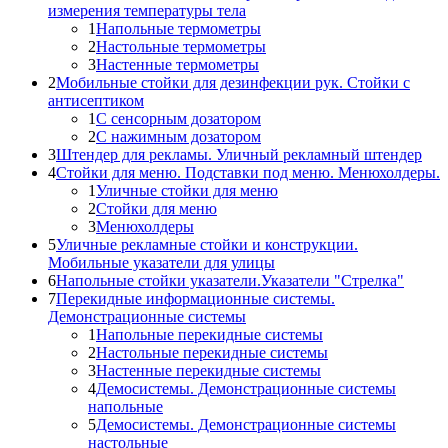
измерения температуры тела
1
Напольные термометры
2
Настольные термометры
3
Настенные термометры
2
Мобильные стойки для дезинфекции рук. Стойки с
антисептиком
1
С сенсорным дозатором
2
С нажимным дозатором
3
Штендер для рекламы. Уличный рекламный штендер
4
Стойки для меню. Подставки под меню. Менюхолдеры.
1
Уличные стойки для меню
2
Стойки для меню
3
Менюхолдеры
5
Уличные рекламные стойки и конструкции.
Мобильные указатели для улицы
6
Напольные стойки указатели.Указатели "Стрелка"
7
Перекидные информационные системы.
Демонстрационные системы
1
Напольные перекидные системы
2
Настольные перекидные системы
3
Настенные перекидные системы
4
Демосистемы. Демонстрационные системы
напольные
5
Демосистемы. Демонстрационные системы
настольные