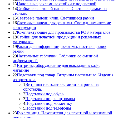
13
Напольные рекламные стойки с подсветкой
14
Стойки со световой панелью. Световые рамки на
стойках
15
Световые панели клик. Светящиеся рамки
16
Световые панели для рекламы. Светодинамические
конструкции
17
Комплектующие для производства POS материалов
18
Стойки для печатной продукции и рекламных
материалов
19
Рамки для информации, рекламы, постеров, клик
рамки
20
Настольные таблички. Таблички со сменной
информацией
21
Витрины, оборудование для выкладки в кафе,
магазине
22
Подставки под товар. Витрины настольные. Изделия
из оргстекла.
1
Витрины настольные, мини-витрины из
оргстекла.
2
Подставки под обувь
3
Подставки под канцтовары
4
Подставки под косметику
5
Подставки под телефоны
23
Буклетницы. Накопители для печатной и рекламной
продукции.