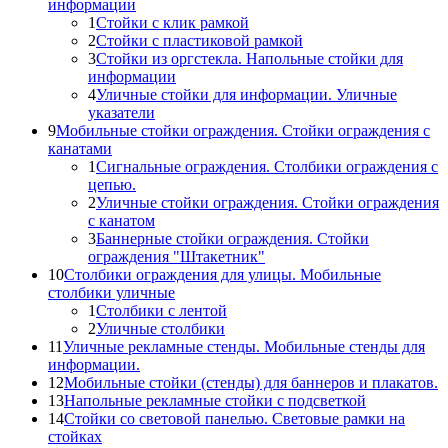
информации
1
Стойки с клик рамкой
2
Стойки с пластиковой рамкой
3
Стойки из оргстекла. Напольные стойки для
информации
4
Уличные стойки для информации. Уличные
указатели
9
Мобильные стойки ограждения. Стойки ограждения с
канатами
1
Сигнальные ограждения. Столбики ограждения с
цепью.
2
Уличные стойки ограждения. Стойки ограждения
с канатом
3
Баннерные стойки ограждения. Стойки
ограждения "Штакетник"
10
Столбики ограждения для улицы. Мобильные
столбики уличные
1
Столбики с лентой
2
Уличные столбики
11
Уличные рекламные стенды. Мобильные стенды для
информации.
12
Мобильные стойки (стенды) для баннеров и плакатов.
13
Напольные рекламные стойки с подсветкой
14
Стойки со световой панелью. Световые рамки на
стойках