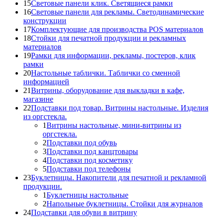
15
Световые панели клик. Светящиеся рамки
16
Световые панели для рекламы. Светодинамические
конструкции
17
Комплектующие для производства POS материалов
18
Стойки для печатной продукции и рекламных
материалов
19
Рамки для информации, рекламы, постеров, клик
рамки
20
Настольные таблички. Таблички со сменной
информацией
21
Витрины, оборудование для выкладки в кафе,
магазине
22
Подставки под товар. Витрины настольные. Изделия
из оргстекла.
1
Витрины настольные, мини-витрины из
оргстекла.
2
Подставки под обувь
3
Подставки под канцтовары
4
Подставки под косметику
5
Подставки под телефоны
23
Буклетницы. Накопители для печатной и рекламной
продукции.
1
Буклетницы настольные
2
Напольные буклетницы. Стойки для журналов
24
Подставки для обуви в витрину