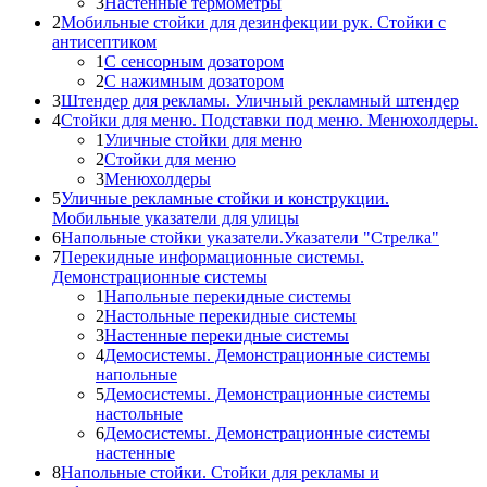
3
Настенные термометры
2
Мобильные стойки для дезинфекции рук. Стойки с
антисептиком
1
С сенсорным дозатором
2
С нажимным дозатором
3
Штендер для рекламы. Уличный рекламный штендер
4
Стойки для меню. Подставки под меню. Менюхолдеры.
1
Уличные стойки для меню
2
Стойки для меню
3
Менюхолдеры
5
Уличные рекламные стойки и конструкции.
Мобильные указатели для улицы
6
Напольные стойки указатели.Указатели "Стрелка"
7
Перекидные информационные системы.
Демонстрационные системы
1
Напольные перекидные системы
2
Настольные перекидные системы
3
Настенные перекидные системы
4
Демосистемы. Демонстрационные системы
напольные
5
Демосистемы. Демонстрационные системы
настольные
6
Демосистемы. Демонстрационные системы
настенные
8
Напольные стойки. Стойки для рекламы и