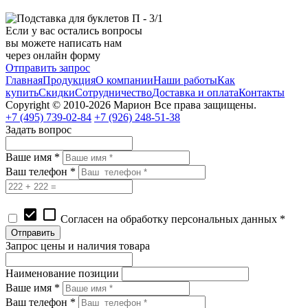
Если у вас остались вопросы
вы можете написать нам
через онлайн форму
Отправить запрос
Главная
Продукция
О компании
Наши работы
Как
купить
Скидки
Сотрудничество
Доставка и оплата
Контакты
Copyright © 2010-2026 Марион Все права защищены.
+7 (495)
739-02-84
+7 (926)
248-51-38
Задать вопрос
Ваше имя *
Ваш телефон *
check_box
check_box_outline_blank
Согласен на обработку персональных данных *
Запрос цены и наличия товара
Наименование позиции
Ваше имя *
Ваш телефон *