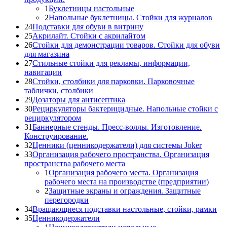
1
Буклетницы настольные
2
Напольные буклетницы. Стойки для журналов
24
Подставки для обуви в витрину
25
Акрилайт. Стойки с акрилайтом
26
Стойки для демонстрации товаров. Стойки для обуви
для магазина
27
Стильные стойки для рекламы, информации,
навигации
28
Стойки, столбики для парковки. Парковочные
таблички, столбики
29
Дозаторы для антисептика
30
Рециркуляторы бактерицидные. Напольные стойки с
рециркулятором
31
Баннерные стенды. Пресс-воллы. Изготовление.
Конструирование.
32
Ценники (ценникодержатели) для системы Joker
33
Организация рабочего пространства. Организация
пространства рабочего места
1
Организация рабочего места. Организация
рабочего места на производстве (предприятии)
2
Защитные экраны и ограждения. Защитные
перегородки
34
Вращающиеся подставки настольные, стойки, рамки
35
Ценникодержатели