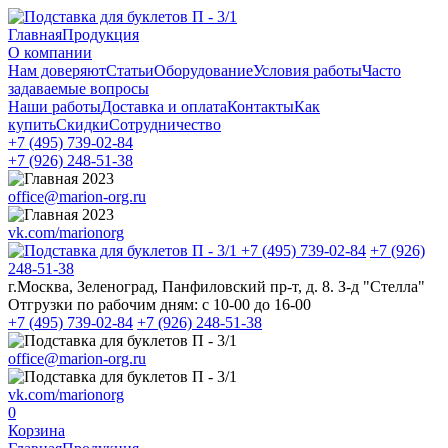
Главная
Продукция
О компании
Нам доверяют
Статьи
Оборудование
Условия работы
Часто
задаваемые вопросы
Наши работы
Доставка и оплата
Контакты
Как
купить
Скидки
Сотрудничество
+7 (495)
739-02-84
+7 (926)
248-51-38
office@marion-org.ru
vk.com/marionorg
+7 (495)
739-02-84
+7 (926)
248-51-38
г.Москва, Зеленоград, Панфиловский пр-т, д. 8. З-д "Стелла"
Отгрузки по рабочим дням:
с 10-00 до 16-00
+7 (495)
739-02-84
+7 (926)
248-51-38
office@marion-org.ru
vk.com/marionorg
0
Корзина