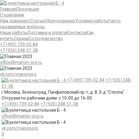
Главная
Продукция
О компании
Нам доверяют
Статьи
Оборудование
Условия работы
Часто
задаваемые вопросы
Наши работы
Доставка и оплата
Контакты
Как
купить
Скидки
Сотрудничество
+7 (495)
739-02-84
+7 (926)
248-51-38
office@marion-org.ru
vk.com/marionorg
+7 (495)
739-02-84
+7 (926)
248-
51-38
г.Москва, Зеленоград, Панфиловский пр-т, д. 8. З-д "Стелла"
Отгрузки по рабочим дням:
с 10-00 до 16-00
+7 (495)
739-02-84
+7 (926)
248-51-38
office@marion-org.ru
vk.com/marionorg
0