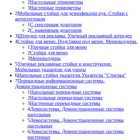
2
Настольные термометры
3
Настенные термометры
2
Мобильные стойки для дезинфекции рук. Стойки с
антисептиком
1
С сенсорным дозатором
2
С нажимным дозатором
3
Штендер для рекламы. Уличный рекламный штендер
4
Стойки для меню. Подставки под меню. Менюхолдеры.
1
Уличные стойки для меню
2
Стойки для меню
3
Менюхолдеры
5
Уличные рекламные стойки и конструкции.
Мобильные указатели для улицы
6
Напольные стойки указатели.Указатели "Стрелка"
7
Перекидные информационные системы.
Демонстрационные системы
1
Напольные перекидные системы
2
Настольные перекидные системы
3
Настенные перекидные системы
4
Демосистемы. Демонстрационные системы
напольные
5
Демосистемы. Демонстрационные системы
настольные
6
Демосистемы. Демонстрационные системы
настенные