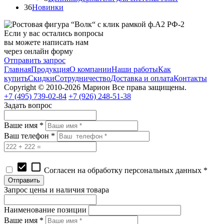
36
Новинки
Если у вас остались вопросы
вы можете написать нам
через онлайн форму
Отправить запрос
Главная
Продукция
О компании
Наши работы
Как
купить
Скидки
Сотрудничество
Доставка и оплата
Контакты
Copyright © 2010-2026 Марион Все права защищены.
+7 (495)
739-02-84
+7 (926)
248-51-38
Задать вопрос
Ваше имя *
Ваш телефон *
check_box
check_box_outline_blank
Согласен на обработку персональных данных *
Запрос цены и наличия товара
Наименование позиции
Ваше имя *