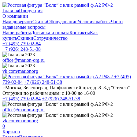
Главная
Продукция
О компании
Нам доверяют
Статьи
Оборудование
Условия работы
Часто
задаваемые вопросы
Наши работы
Доставка и оплата
Контакты
Как
купить
Скидки
Сотрудничество
+7 (495)
739-02-84
+7 (926)
248-51-38
office@marion-org.ru
vk.com/marionorg
+7 (495)
739-02-84
+7 (926)
248-51-38
г.Москва, Зеленоград, Панфиловский пр-т, д. 8. З-д "Стелла"
Отгрузки по рабочим дням:
с 10-00 до 16-00
+7 (495)
739-02-84
+7 (926)
248-51-38
office@marion-org.ru
vk.com/marionorg
0
Корзина