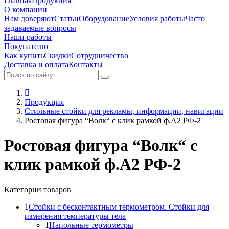
Главная
Продукция
О компании
Нам доверяют
Статьи
Оборудование
Условия работы
Часто
задаваемые вопросы
Наши работы
Покупателю
Как купить
Скидки
Сотрудничество
Доставка и оплата
Контакты
Продукция
Стильные стойки для рекламы, информации, навигации
Ростовая фигура “Волк“ с клик рамкой ф.А2 РФ-2
Ростовая фигура “Волк“ с
клик рамкой ф.А2 РФ-2
Категории товаров
1
Стойки с бесконтактным термометром. Стойки для
измерения температуры тела
1
Напольные термометры