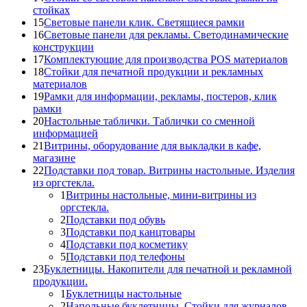
стойках
15
Световые панели клик. Светящиеся рамки
16
Световые панели для рекламы. Светодинамические
конструкции
17
Комплектующие для производства POS материалов
18
Стойки для печатной продукции и рекламных
материалов
19
Рамки для информации, рекламы, постеров, клик
рамки
20
Настольные таблички. Таблички со сменной
информацией
21
Витрины, оборудование для выкладки в кафе,
магазине
22
Подставки под товар. Витрины настольные. Изделия
из оргстекла.
1
Витрины настольные, мини-витрины из
оргстекла.
2
Подставки под обувь
3
Подставки под канцтовары
4
Подставки под косметику
5
Подставки под телефоны
23
Буклетницы. Накопители для печатной и рекламной
продукции.
1
Буклетницы настольные
2
Напольные буклетницы. Стойки для журналов