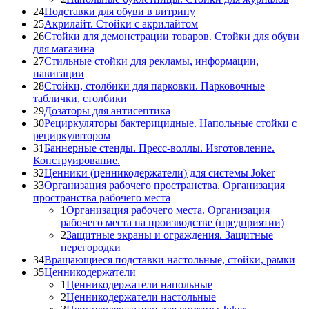
24
Подставки для обуви в витрину
25
Акрилайт. Стойки с акрилайтом
26
Стойки для демонстрации товаров. Стойки для обуви
для магазина
27
Стильные стойки для рекламы, информации,
навигации
28
Стойки, столбики для парковки. Парковочные
таблички, столбики
29
Дозаторы для антисептика
30
Рециркуляторы бактерицидные. Напольные стойки с
рециркулятором
31
Баннерные стенды. Пресс-воллы. Изготовление.
Конструирование.
32
Ценники (ценникодержатели) для системы Joker
33
Организация рабочего пространства. Организация
пространства рабочего места
1
Организация рабочего места. Организация
рабочего места на производстве (предприятии)
2
Защитные экраны и ограждения. Защитные
перегородки
34
Вращающиеся подставки настольные, стойки, рамки
35
Ценникодержатели
1
Ценникодержатели напольные
2
Ценникодержатели настольные