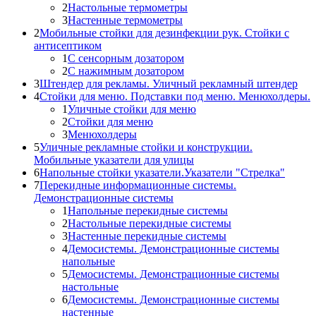
2
Настольные термометры
3
Настенные термометры
2
Мобильные стойки для дезинфекции рук. Стойки с
антисептиком
1
С сенсорным дозатором
2
С нажимным дозатором
3
Штендер для рекламы. Уличный рекламный штендер
4
Стойки для меню. Подставки под меню. Менюхолдеры.
1
Уличные стойки для меню
2
Стойки для меню
3
Менюхолдеры
5
Уличные рекламные стойки и конструкции.
Мобильные указатели для улицы
6
Напольные стойки указатели.Указатели "Стрелка"
7
Перекидные информационные системы.
Демонстрационные системы
1
Напольные перекидные системы
2
Настольные перекидные системы
3
Настенные перекидные системы
4
Демосистемы. Демонстрационные системы
напольные
5
Демосистемы. Демонстрационные системы
настольные
6
Демосистемы. Демонстрационные системы
настенные