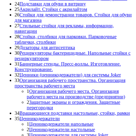
24
Подставки для обуви в витрину
25
Акрилайт. Стойки с акрилайтом
26
Стойки для демонстрации товаров. Стойки для обуви
для магазина
27
Стильные стойки для рекламы, информации,
навигации
28
Стойки, столбики для парковки. Парковочные
таблички, столбики
29
Дозаторы для антисептика
30
Рециркуляторы бактерицидные. Напольные стойки с
рециркулятором
31
Баннерные стенды. Пресс-воллы. Изготовление.
Конструирование.
32
Ценники (ценникодержатели) для системы Joker
33
Организация рабочего пространства. Организация
пространства рабочего места
1
Организация рабочего места. Организация
рабочего места на производстве (предприятии)
2
Защитные экраны и ограждения. Защитные
перегородки
34
Вращающиеся подставки настольные, стойки, рамки
35
Ценникодержатели
1
Ценникодержатели напольные
2
Ценникодержатели настольные
3
Ценникодержатели для системы Joker