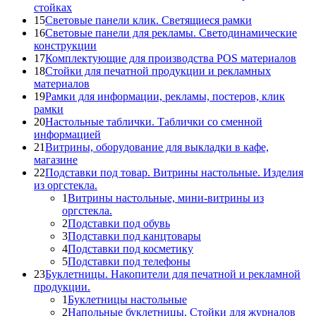
стойках
15
Световые панели клик. Светящиеся рамки
16
Световые панели для рекламы. Светодинамические
конструкции
17
Комплектующие для производства POS материалов
18
Стойки для печатной продукции и рекламных
материалов
19
Рамки для информации, рекламы, постеров, клик
рамки
20
Настольные таблички. Таблички со сменной
информацией
21
Витрины, оборудование для выкладки в кафе,
магазине
22
Подставки под товар. Витрины настольные. Изделия
из оргстекла.
1
Витрины настольные, мини-витрины из
оргстекла.
2
Подставки под обувь
3
Подставки под канцтовары
4
Подставки под косметику
5
Подставки под телефоны
23
Буклетницы. Накопители для печатной и рекламной
продукции.
1
Буклетницы настольные
2
Напольные буклетницы. Стойки для журналов