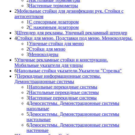
2
Настольные термометры
3
Настенные термометры
2
Мобильные стойки для дезинфекции рук. Стойки с
антисептиком
1
С сенсорным дозатором
2
С нажимным дозатором
3
Штендер для рекламы. Уличный рекламный штендер
4
Стойки для меню. Подставки под меню. Менюхолдеры.
1
Уличные стойки для меню
2
Стойки для меню
3
Менюхолдеры
5
Уличные рекламные стойки и конструкции.
Мобильные указатели для улицы
6
Напольные стойки указатели.Указатели "Стрелка"
7
Перекидные информационные системы.
Демонстрационные системы
1
Напольные перекидные системы
2
Настольные перекидные системы
3
Настенные перекидные системы
4
Демосистемы. Демонстрационные системы
напольные
5
Демосистемы. Демонстрационные системы
настольные
6
Демосистемы. Демонстрационные системы
настенные