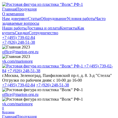
Главная
Продукция
О компании
Нам доверяют
Статьи
Оборудование
Условия работы
Часто
задаваемые вопросы
Наши работы
Доставка и оплата
Контакты
Как
купить
Скидки
Сотрудничество
+7 (495)
739-02-84
+7 (926)
248-51-38
office@marion-org.ru
vk.com/marionorg
+7 (495)
739-02-
84
+7 (926)
248-51-38
г.Москва, Зеленоград, Панфиловский пр-т, д. 8. З-д "Стелла"
Отгрузки по рабочим дням:
с 10-00 до 16-00
+7 (495)
739-02-84
+7 (926)
248-51-38
office@marion-org.ru
vk.com/marionorg
0
Корзина
Главная
Продукция