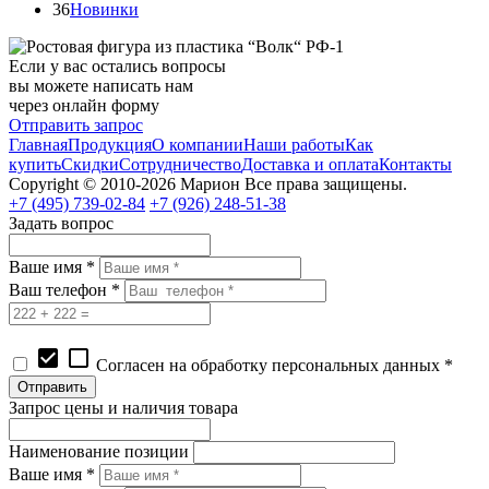
36
Новинки
Если у вас остались вопросы
вы можете написать нам
через онлайн форму
Отправить запрос
Главная
Продукция
О компании
Наши работы
Как
купить
Скидки
Сотрудничество
Доставка и оплата
Контакты
Copyright © 2010-2026 Марион Все права защищены.
+7 (495)
739-02-84
+7 (926)
248-51-38
Задать вопрос
Ваше имя *
Ваш телефон *
check_box
check_box_outline_blank
Согласен на обработку персональных данных *
Запрос цены и наличия товара
Наименование позиции
Ваше имя *