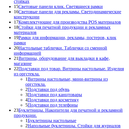
стойках
15
Световые панели клик. Светящиеся рамки
16
Световые панели для рекламы. Светодинамические
конструкции
17
Комплектующие для производства POS материалов
18
Стойки для печатной продукции и рекламных
материалов
19
Рамки для информации, рекламы, постеров, клик
рамки
20
Настольные таблички. Таблички со сменной
информацией
21
Витрины, оборудование для выкладки в кафе,
магазине
22
Подставки под товар. Витрины настольные. Изделия
из оргстекла.
1
Витрины настольные, мини-витрины из
оргстекла.
2
Подставки под обувь
3
Подставки под канцтовары
4
Подставки под косметику
5
Подставки под телефоны
23
Буклетницы. Накопители для печатной и рекламной
продукции.
1
Буклетницы настольные
2
Напольные буклетницы. Стойки для журналов