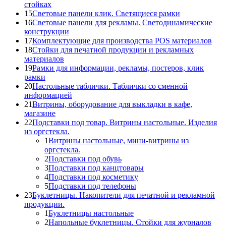
стойках
15
Световые панели клик. Светящиеся рамки
16
Световые панели для рекламы. Светодинамические
конструкции
17
Комплектующие для производства POS материалов
18
Стойки для печатной продукции и рекламных
материалов
19
Рамки для информации, рекламы, постеров, клик
рамки
20
Настольные таблички. Таблички со сменной
информацией
21
Витрины, оборудование для выкладки в кафе,
магазине
22
Подставки под товар. Витрины настольные. Изделия
из оргстекла.
1
Витрины настольные, мини-витрины из
оргстекла.
2
Подставки под обувь
3
Подставки под канцтовары
4
Подставки под косметику
5
Подставки под телефоны
23
Буклетницы. Накопители для печатной и рекламной
продукции.
1
Буклетницы настольные
2
Напольные буклетницы. Стойки для журналов