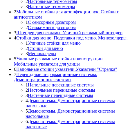
2
Настольные термометры
3
Настенные термометры
2
Мобильные стойки для дезинфекции рук. Стойки с
антисептиком
1
С сенсорным дозатором
2
С нажимным дозатором
3
Штендер для рекламы. Уличный рекламный штендер
4
Стойки для меню. Подставки под меню. Менюхолдеры.
1
Уличные стойки для меню
2
Стойки для меню
3
Менюхолдеры
5
Уличные рекламные стойки и конструкции.
Мобильные указатели для улицы
6
Напольные стойки указатели.Указатели "Стрелка"
7
Перекидные информационные системы.
Демонстрационные системы
1
Напольные перекидные системы
2
Настольные перекидные системы
3
Настенные перекидные системы
4
Демосистемы. Демонстрационные системы
напольные
5
Демосистемы. Демонстрационные системы
настольные
6
Демосистемы. Демонстрационные системы
настенные