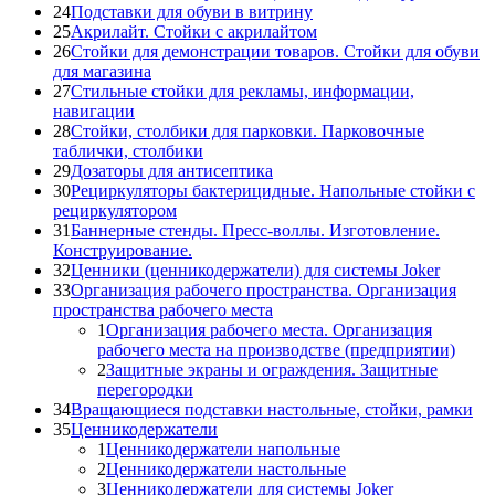
24
Подставки для обуви в витрину
25
Акрилайт. Стойки с акрилайтом
26
Стойки для демонстрации товаров. Стойки для обуви
для магазина
27
Стильные стойки для рекламы, информации,
навигации
28
Стойки, столбики для парковки. Парковочные
таблички, столбики
29
Дозаторы для антисептика
30
Рециркуляторы бактерицидные. Напольные стойки с
рециркулятором
31
Баннерные стенды. Пресс-воллы. Изготовление.
Конструирование.
32
Ценники (ценникодержатели) для системы Joker
33
Организация рабочего пространства. Организация
пространства рабочего места
1
Организация рабочего места. Организация
рабочего места на производстве (предприятии)
2
Защитные экраны и ограждения. Защитные
перегородки
34
Вращающиеся подставки настольные, стойки, рамки
35
Ценникодержатели
1
Ценникодержатели напольные
2
Ценникодержатели настольные
3
Ценникодержатели для системы Joker