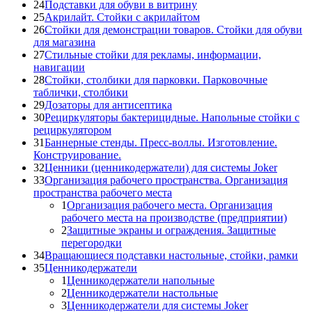
24
Подставки для обуви в витрину
25
Акрилайт. Стойки с акрилайтом
26
Стойки для демонстрации товаров. Стойки для обуви
для магазина
27
Стильные стойки для рекламы, информации,
навигации
28
Стойки, столбики для парковки. Парковочные
таблички, столбики
29
Дозаторы для антисептика
30
Рециркуляторы бактерицидные. Напольные стойки с
рециркулятором
31
Баннерные стенды. Пресс-воллы. Изготовление.
Конструирование.
32
Ценники (ценникодержатели) для системы Joker
33
Организация рабочего пространства. Организация
пространства рабочего места
1
Организация рабочего места. Организация
рабочего места на производстве (предприятии)
2
Защитные экраны и ограждения. Защитные
перегородки
34
Вращающиеся подставки настольные, стойки, рамки
35
Ценникодержатели
1
Ценникодержатели напольные
2
Ценникодержатели настольные
3
Ценникодержатели для системы Joker