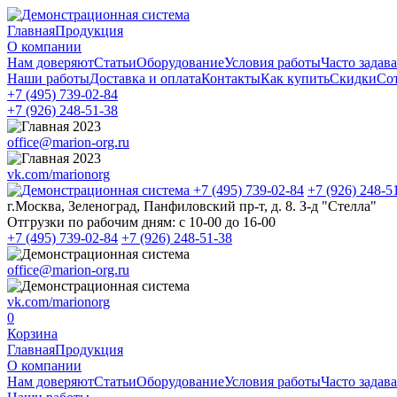
Главная
Продукция
О компании
Нам доверяют
Статьи
Оборудование
Условия работы
Часто задав
Наши работы
Доставка и оплата
Контакты
Как купить
Скидки
Со
+7 (495)
739-02-84
+7 (926)
248-51-38
office@marion-org.ru
vk.com/marionorg
+7 (495)
739-02-84
+7 (926)
248-5
г.Москва, Зеленоград, Панфиловский пр-т, д. 8. З-д "Стелла"
Отгрузки по рабочим дням:
с 10-00 до 16-00
+7 (495)
739-02-84
+7 (926)
248-51-38
office@marion-org.ru
vk.com/marionorg
0
Корзина
Главная
Продукция
О компании
Нам доверяют
Статьи
Оборудование
Условия работы
Часто задав