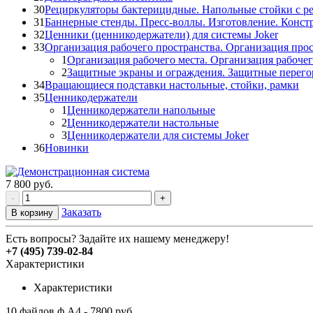
30
Рециркуляторы бактерицидные. Напольные стойки с р
31
Баннерные стенды. Пресс-воллы. Изготовление. Конст
32
Ценники (ценникодержатели) для системы Joker
33
Организация рабочего пространства. Организация прос
1
Организация рабочего места. Организация рабочег
2
Защитные экраны и ограждения. Защитные перего
34
Вращающиеся подставки настольные, стойки, рамки
35
Ценникодержатели
1
Ценникодержатели напольные
2
Ценникодержатели настольные
3
Ценникодержатели для системы Joker
36
Новинки
7 800
руб.
-
+
Заказать
В корзину
Есть вопросы? Задайте их нашему менеджеру!
+7 (495) 739-02-84
Характеристики
Характеристики
10 файлов ф.А4 - 7800 руб.