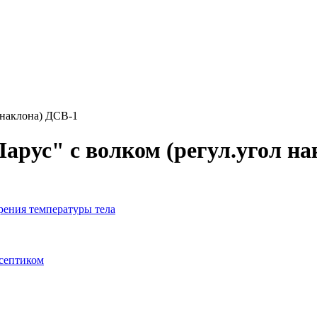
 наклона) ДСВ-1
арус" с волком (регул.угол на
рения температуры тела
исептиком