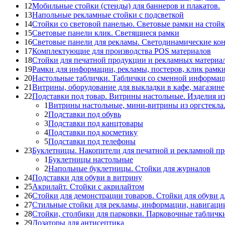
12
Мобильные стойки (стенды) для баннеров и плакатов.
13
Напольные рекламные стойки с подсветкой
14
Стойки со световой панелью. Световые рамки на стойк
15
Световые панели клик. Светящиеся рамки
16
Световые панели для рекламы. Светодинамические ко
17
Комплектующие для производства POS материалов
18
Стойки для печатной продукции и рекламных материа
19
Рамки для информации, рекламы, постеров, клик рамк
20
Настольные таблички. Таблички со сменной информац
21
Витрины, оборудование для выкладки в кафе, магазине
22
Подставки под товар. Витрины настольные. Изделия из
1
Витрины настольные, мини-витрины из оргстекла
2
Подставки под обувь
3
Подставки под канцтовары
4
Подставки под косметику
5
Подставки под телефоны
23
Буклетницы. Накопители для печатной и рекламной п
1
Буклетницы настольные
2
Напольные буклетницы. Стойки для журналов
24
Подставки для обуви в витрину
25
Акрилайт. Стойки с акрилайтом
26
Стойки для демонстрации товаров. Стойки для обуви д
27
Стильные стойки для рекламы, информации, навигаци
28
Стойки, столбики для парковки. Парковочные табличк
29
Дозаторы для антисептика