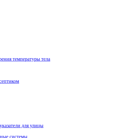
рения температуры тела
исептиком
указатели для улицы
ные системы