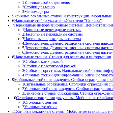
1
Уличные стойки для меню
2
Стойки для меню
3
Менюхолдеры
5
Уличные рекламные стойки и конструкции. Мобильные 
6
Напольные стойки указатели.Указатели "Стрелка"
7
Перекидные информационные системы. Демонстрацион
1
Напольные перекидные системы
2
Настольные перекидные системы
3
Настенные перекидные системы
4
Демосистемы. Демонстрационные системы напол
5
Демосистемы. Демонстрационные системы настол
6
Демосистемы. Демонстрационные системы насте
8
Напольные стойки. Стойки для рекламы и информации
1
Стойки с клик рамкой
2
Стойки с пластиковой рамкой
3
Стойки из оргстекла. Напольные стойки для инф
4
Уличные стойки для информации. Уличные указат
9
Мобильные стойки ограждения. Стойки ограждения с к
1
Сигнальные ограждения. Столбики ограждения с 
2
Уличные стойки ограждения. Стойки ограждения 
3
Баннерные стойки ограждения. Стойки огражден
10
Столбики ограждения для улицы. Мобильные столбик
1
Столбики с лентой
2
Уличные столбики
11
Уличные рекламные стенды. Мобильные стенды для и