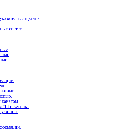
указатели для улицы
ные системы
ьные
ьные
нные
ормации
ели
анатами
цепью.
с канатом
ия "Штакетник"
и уличные
нформации.