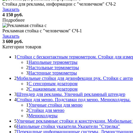
Стойка для рекламы, информации с "человечком" СЧ-2
Заказать
4 150 руб.
Подробнее
Рекламная стойка с "человечком" СЧ-1
Заказать
3 600 руб.
Категории товаров
1
Стойки с бесконтактным термометром. Стойки для изме
1
Напольные термометры
2
Настольные термометры
3
Настенные термометры
2
Мобильные стойки для дезинфекции рук. Стойки с ант
1
С сенсорным дозатором
2
С нажимным дозатором
3
Штендер для рекламы. Уличный рекламный штендер
4
Стойки для меню. Подставки под меню. Менюхолдеры.
1
Уличные стойки для меню
2
Стойки для меню
3
Менюхолдеры
5
Уличные рекламные стойки и конструкции. Мобильные 
6
Напольные стойки указатели.Указатели "Стрелка"
7
Перекидные информационные системы. Демонстрацион