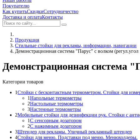
Наши работы
Покупателю
Как купить
Скидки
Сотрудничество
Доставка и оплата
Контакты
Продукция
Стильные стойки для рекламы, информации, навигации
Демонстрационная система "Парус" с волком (регул.угол
Демонстрационная система "П
Категории товаров
1
Стойки с бесконтактным термометром. Стойки для изме
1
Напольные термометры
2
Настольные термометры
3
Настенные термометры
2
Мобильные стойки для дезинфекции рук. Стойки с ант
1
С сенсорным дозатором
2
С нажимным дозатором
3
Штендер для рекламы. Уличный рекламный штендер
4
Стойки для меню. Подставки под меню. Менюхолдеры.