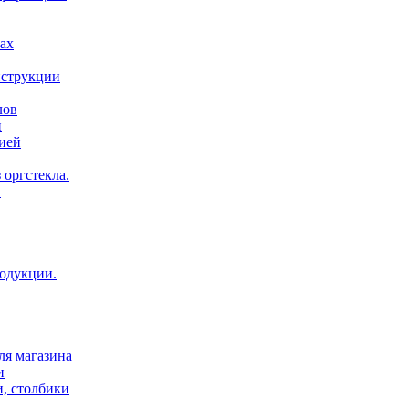
ах
нструкции
лов
и
ией
 оргстекла.
.
родукции.
ля магазина
и
и, столбики