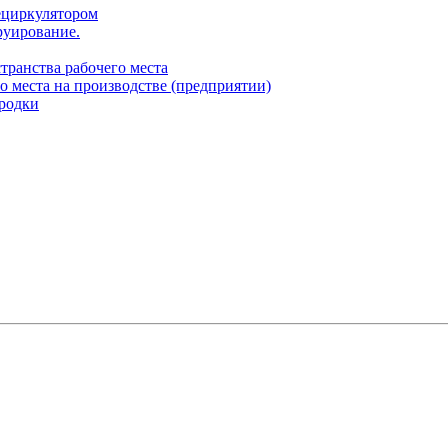
ециркулятором
руирование.
транства рабочего места
о места на производстве (предприятии)
родки