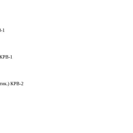
З-1
 КРВ-1
тик.) КРВ-2