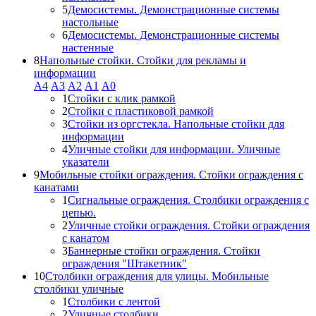
5
Демосистемы. Демонстрационные системы
настольные
6
Демосистемы. Демонстрационные системы
настенные
8
Напольные стойки. Стойки для рекламы и
информации
А4
A3
А2
А1
А0
1
Стойки с клик рамкой
2
Стойки с пластиковой рамкой
3
Стойки из оргстекла. Напольные стойки для
информации
4
Уличные стойки для информации. Уличные
указатели
9
Мобильные стойки ограждения. Стойки ограждения с
канатами
1
Сигнальные ограждения. Столбики ограждения с
цепью.
2
Уличные стойки ограждения. Стойки ограждения
с канатом
3
Баннерные стойки ограждения. Стойки
ограждения "Штакетник"
10
Столбики ограждения для улицы. Мобильные
столбики уличные
1
Столбики с лентой
2
Уличные столбики