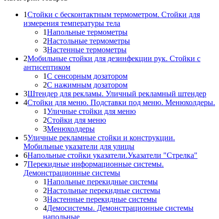
1
Стойки с бесконтактным термометром. Стойки для
измерения температуры тела
1
Напольные термометры
2
Настольные термометры
3
Настенные термометры
2
Мобильные стойки для дезинфекции рук. Стойки с
антисептиком
1
С сенсорным дозатором
2
С нажимным дозатором
3
Штендер для рекламы. Уличный рекламный штендер
4
Стойки для меню. Подставки под меню. Менюхолдеры.
1
Уличные стойки для меню
2
Стойки для меню
3
Менюхолдеры
5
Уличные рекламные стойки и конструкции.
Мобильные указатели для улицы
6
Напольные стойки указатели.Указатели "Стрелка"
7
Перекидные информационные системы.
Демонстрационные системы
1
Напольные перекидные системы
2
Настольные перекидные системы
3
Настенные перекидные системы
4
Демосистемы. Демонстрационные системы
напольные