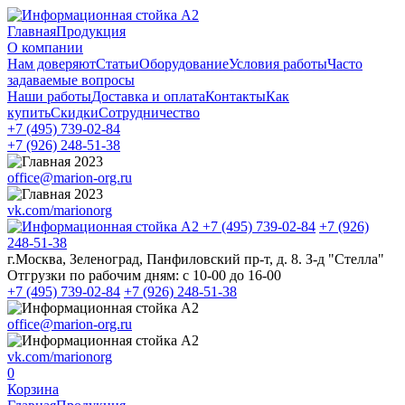
Главная
Продукция
О компании
Нам доверяют
Статьи
Оборудование
Условия работы
Часто
задаваемые вопросы
Наши работы
Доставка и оплата
Контакты
Как
купить
Скидки
Сотрудничество
+7 (495)
739-02-84
+7 (926)
248-51-38
office@marion-org.ru
vk.com/marionorg
+7 (495)
739-02-84
+7 (926)
248-51-38
г.Москва, Зеленоград, Панфиловский пр-т, д. 8. З-д "Стелла"
Отгрузки по рабочим дням:
с 10-00 до 16-00
+7 (495)
739-02-84
+7 (926)
248-51-38
office@marion-org.ru
vk.com/marionorg
0
Корзина