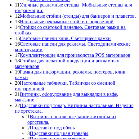
11
Уличные рекламные стенды. Мобильные стенды для
информации.
12
Мобильные стойки (стенды) для баннеров и плакатов.
13
Напольные рекламные стойки с подсветкой
14
Стойки со световой панелью. Световые рамки на
стойках
15
Световые панели клик. Светящиеся рамки
16
Световые панели для рекламы. Светодинамические
конструкции
17
Комплектующие для производства POS материалов
18
Стойки для печатной продукции и рекламных
материалов
19
Рамки для информации, рекламы, постеров, клик
рамки
20
Настольные таблички. Таблички со сменной
информацией
21
Витрины, оборудование для выкладки в кафе,
магазине
22
Подставки под товар. Витрины настольные. Изделия
из оргстекла.
1
Витрины настольные, мини-витрины из
оргстекла.
2
Подставки под обувь
3
Подставки под канцтовары
4
Подставки под косметику