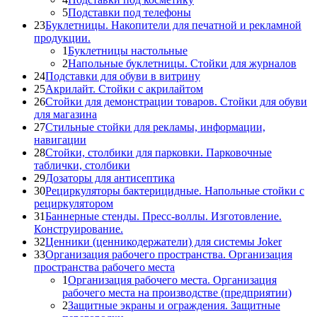
5
Подставки под телефоны
23
Буклетницы. Накопители для печатной и рекламной
продукции.
1
Буклетницы настольные
2
Напольные буклетницы. Стойки для журналов
24
Подставки для обуви в витрину
25
Акрилайт. Стойки с акрилайтом
26
Стойки для демонстрации товаров. Стойки для обуви
для магазина
27
Стильные стойки для рекламы, информации,
навигации
28
Стойки, столбики для парковки. Парковочные
таблички, столбики
29
Дозаторы для антисептика
30
Рециркуляторы бактерицидные. Напольные стойки с
рециркулятором
31
Баннерные стенды. Пресс-воллы. Изготовление.
Конструирование.
32
Ценники (ценникодержатели) для системы Joker
33
Организация рабочего пространства. Организация
пространства рабочего места
1
Организация рабочего места. Организация
рабочего места на производстве (предприятии)
2
Защитные экраны и ограждения. Защитные