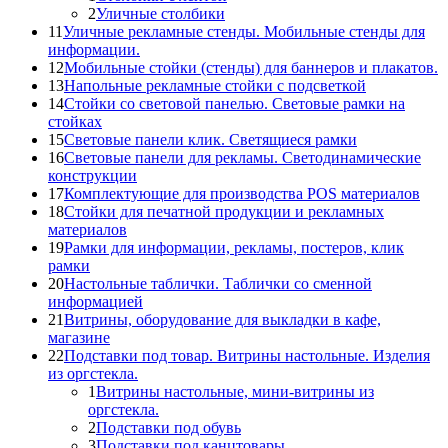
2
Уличные столбики
11
Уличные рекламные стенды. Мобильные стенды для
информации.
12
Мобильные стойки (стенды) для баннеров и плакатов.
13
Напольные рекламные стойки с подсветкой
14
Стойки со световой панелью. Световые рамки на
стойках
15
Световые панели клик. Светящиеся рамки
16
Световые панели для рекламы. Светодинамические
конструкции
17
Комплектующие для производства POS материалов
18
Стойки для печатной продукции и рекламных
материалов
19
Рамки для информации, рекламы, постеров, клик
рамки
20
Настольные таблички. Таблички со сменной
информацией
21
Витрины, оборудование для выкладки в кафе,
магазине
22
Подставки под товар. Витрины настольные. Изделия
из оргстекла.
1
Витрины настольные, мини-витрины из
оргстекла.
2
Подставки под обувь
3
Подставки под канцтовары