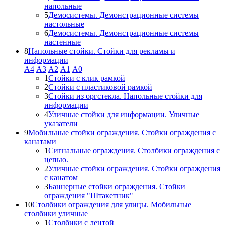
напольные
5
Демосистемы. Демонстрационные системы
настольные
6
Демосистемы. Демонстрационные системы
настенные
8
Напольные стойки. Стойки для рекламы и
информации
А4
A3
А2
А1
А0
1
Стойки с клик рамкой
2
Стойки с пластиковой рамкой
3
Стойки из оргстекла. Напольные стойки для
информации
4
Уличные стойки для информации. Уличные
указатели
9
Мобильные стойки ограждения. Стойки ограждения с
канатами
1
Сигнальные ограждения. Столбики ограждения с
цепью.
2
Уличные стойки ограждения. Стойки ограждения
с канатом
3
Баннерные стойки ограждения. Стойки
ограждения "Штакетник"
10
Столбики ограждения для улицы. Мобильные
столбики уличные
1
Столбики с лентой