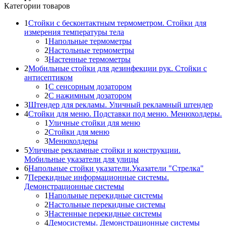
Категории товаров
1
Стойки с бесконтактным термометром. Стойки для
измерения температуры тела
1
Напольные термометры
2
Настольные термометры
3
Настенные термометры
2
Мобильные стойки для дезинфекции рук. Стойки с
антисептиком
1
С сенсорным дозатором
2
С нажимным дозатором
3
Штендер для рекламы. Уличный рекламный штендер
4
Стойки для меню. Подставки под меню. Менюхолдеры.
1
Уличные стойки для меню
2
Стойки для меню
3
Менюхолдеры
5
Уличные рекламные стойки и конструкции.
Мобильные указатели для улицы
6
Напольные стойки указатели.Указатели "Стрелка"
7
Перекидные информационные системы.
Демонстрационные системы
1
Напольные перекидные системы
2
Настольные перекидные системы
3
Настенные перекидные системы
4
Демосистемы. Демонстрационные системы