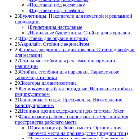
4
Подставки под косметику
5
Подставки под телефоны
23
Буклетницы. Накопители для печатной и рекламной
продукции.
1
Буклетницы настольные
2
Напольные буклетницы. Стойки для журналов
24
Подставки для обуви в витрину
25
Акрилайт. Стойки с акрилайтом
26
Стойки для демонстрации товаров. Стойки для обуви
для магазина
27
Стильные стойки для рекламы, информации,
навигации
28
Стойки, столбики для парковки. Парковочные
таблички, столбики
29
Дозаторы для антисептика
30
Рециркуляторы бактерицидные. Напольные стойки с
рециркулятором
31
Баннерные стенды. Пресс-воллы. Изготовление.
Конструирование.
32
Ценники (ценникодержатели) для системы Joker
33
Организация рабочего пространства. Организация
пространства рабочего места
1
Организация рабочего места. Организация
рабочего места на производстве (предприятии)
2
Защитные экраны и ограждения. Защитные