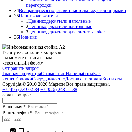
перегородки
34
Вращающиеся подставки настольные, стойки, рамки
35
Ценникодержатели
1
Ценникодержатели напольные
2
Ценникодержатели настольные
3
Ценникодержатели для системы Joker
36
Новинки
Если у вас остались вопросы
вы можете написать нам
через онлайн форму
Отправить запрос
Главная
Продукция
О компании
Наши работы
Как
купить
Скидки
Сотрудничество
Доставка и оплата
Контакты
Copyright © 2010-2026 Марион Все права защищены.
+7 (495)
739-02-84
+7 (926)
248-51-38
Задать вопрос
Ваше имя *
Ваш телефон *
check_box
check_box_outline_blank