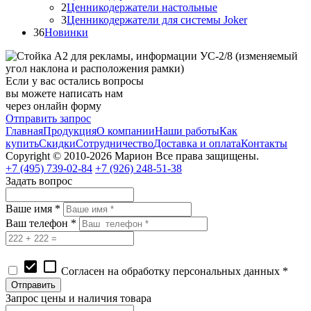
2
Ценникодержатели настольные
3
Ценникодержатели для системы Joker
36
Новинки
Если у вас остались вопросы
вы можете написать нам
через онлайн форму
Отправить запрос
Главная
Продукция
О компании
Наши работы
Как
купить
Скидки
Сотрудничество
Доставка и оплата
Контакты
Copyright © 2010-2026 Марион Все права защищены.
+7 (495)
739-02-84
+7 (926)
248-51-38
Задать вопрос
Ваше имя *
Ваш телефон *
check_box
check_box_outline_blank
Согласен на обработку персональных данных *
Запрос цены и наличия товара