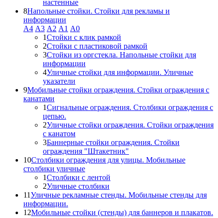
настенные
8
Напольные стойки. Стойки для рекламы и
информации
А4
A3
А2
А1
А0
1
Стойки с клик рамкой
2
Стойки с пластиковой рамкой
3
Стойки из оргстекла. Напольные стойки для
информации
4
Уличные стойки для информации. Уличные
указатели
9
Мобильные стойки ограждения. Стойки ограждения с
канатами
1
Сигнальные ограждения. Столбики ограждения с
цепью.
2
Уличные стойки ограждения. Стойки ограждения
с канатом
3
Баннерные стойки ограждения. Стойки
ограждения "Штакетник"
10
Столбики ограждения для улицы. Мобильные
столбики уличные
1
Столбики с лентой
2
Уличные столбики
11
Уличные рекламные стенды. Мобильные стенды для
информации.
12
Мобильные стойки (стенды) для баннеров и плакатов.