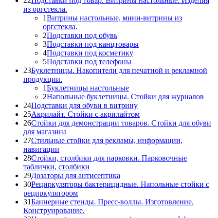
22
Подставки под товар. Витрины настольные. Изделия
из оргстекла.
1
Витрины настольные, мини-витрины из
оргстекла.
2
Подставки под обувь
3
Подставки под канцтовары
4
Подставки под косметику
5
Подставки под телефоны
23
Буклетницы. Накопители для печатной и рекламной
продукции.
1
Буклетницы настольные
2
Напольные буклетницы. Стойки для журналов
24
Подставки для обуви в витрину
25
Акрилайт. Стойки с акрилайтом
26
Стойки для демонстрации товаров. Стойки для обуви
для магазина
27
Стильные стойки для рекламы, информации,
навигации
28
Стойки, столбики для парковки. Парковочные
таблички, столбики
29
Дозаторы для антисептика
30
Рециркуляторы бактерицидные. Напольные стойки с
рециркулятором
31
Баннерные стенды. Пресс-воллы. Изготовление.
Конструирование.