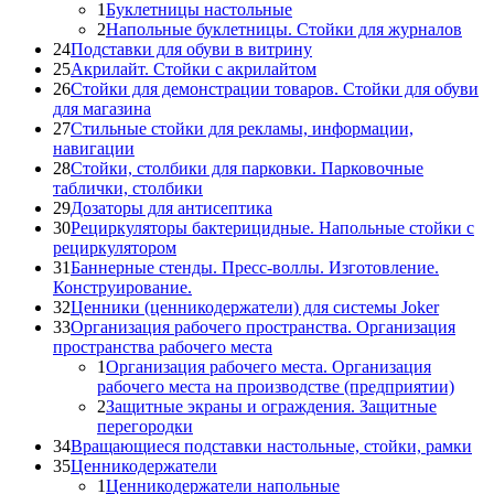
1
Буклетницы настольные
2
Напольные буклетницы. Стойки для журналов
24
Подставки для обуви в витрину
25
Акрилайт. Стойки с акрилайтом
26
Стойки для демонстрации товаров. Стойки для обуви
для магазина
27
Стильные стойки для рекламы, информации,
навигации
28
Стойки, столбики для парковки. Парковочные
таблички, столбики
29
Дозаторы для антисептика
30
Рециркуляторы бактерицидные. Напольные стойки с
рециркулятором
31
Баннерные стенды. Пресс-воллы. Изготовление.
Конструирование.
32
Ценники (ценникодержатели) для системы Joker
33
Организация рабочего пространства. Организация
пространства рабочего места
1
Организация рабочего места. Организация
рабочего места на производстве (предприятии)
2
Защитные экраны и ограждения. Защитные
перегородки
34
Вращающиеся подставки настольные, стойки, рамки
35
Ценникодержатели
1
Ценникодержатели напольные