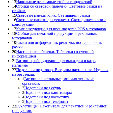
13
Напольные рекламные стойки с подсветкой
14
Стойки со световой панелью. Световые рамки на
стойках
15
Световые панели клик. Светящиеся рамки
16
Световые панели для рекламы. Светодинамические
конструкции
17
Комплектующие для производства POS материалов
18
Стойки для печатной продукции и рекламных
материалов
19
Рамки для информации, рекламы, постеров, клик
рамки
20
Настольные таблички. Таблички со сменной
информацией
21
Витрины, оборудование для выкладки в кафе,
магазине
22
Подставки под товар. Витрины настольные. Изделия
из оргстекла.
1
Витрины настольные, мини-витрины из
оргстекла.
2
Подставки под обувь
3
Подставки под канцтовары
4
Подставки под косметику
5
Подставки под телефоны
23
Буклетницы. Накопители для печатной и рекламной
продукции.