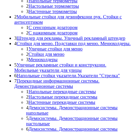
1
Напольные термометры
2
Настольные термометры
3
Настенные термометры
2
Мобильные стойки для дезинфекции рук. Стойки с
антисептиком
1
С сенсорным дозатором
2
С нажимным дозатором
3
Штендер для рекламы. Уличный рекламный штендер
4
Стойки для меню. Подставки под меню. Менюхолдеры.
1
Уличные стойки для меню
2
Стойки для меню
3
Менюхолдеры
5
Уличные рекламные стойки и конструкции.
Мобильные указатели для улицы
6
Напольные стойки указатели.Указатели "Стрелка"
7
Перекидные информационные системы.
Демонстрационные системы
1
Напольные перекидные системы
2
Настольные перекидные системы
3
Настенные перекидные системы
4
Демосистемы. Демонстрационные системы
напольные
5
Демосистемы. Демонстрационные системы
настольные
6
Демосистемы. Демонстрационные системы