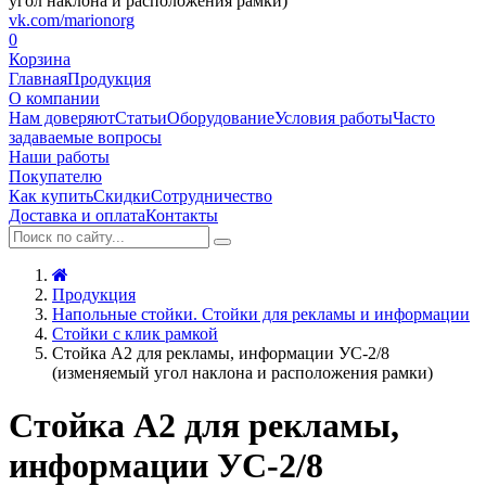
vk.com/marionorg
0
Корзина
Главная
Продукция
О компании
Нам доверяют
Статьи
Оборудование
Условия работы
Часто
задаваемые вопросы
Наши работы
Покупателю
Как купить
Скидки
Сотрудничество
Доставка и оплата
Контакты
Продукция
Напольные стойки. Стойки для рекламы и информации
Стойки с клик рамкой
Стойка А2 для рекламы, информации УС-2/8
(изменяемый угол наклона и расположения рамки)
Стойка А2 для рекламы,
информации УС-2/8