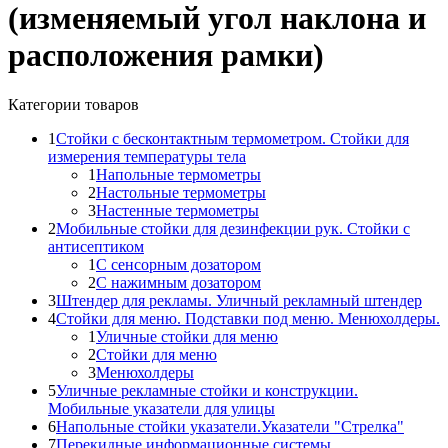
(изменяемый угол наклона и
расположения рамки)
Категории товаров
1
Стойки с бесконтактным термометром. Стойки для
измерения температуры тела
1
Напольные термометры
2
Настольные термометры
3
Настенные термометры
2
Мобильные стойки для дезинфекции рук. Стойки с
антисептиком
1
С сенсорным дозатором
2
С нажимным дозатором
3
Штендер для рекламы. Уличный рекламный штендер
4
Стойки для меню. Подставки под меню. Менюхолдеры.
1
Уличные стойки для меню
2
Стойки для меню
3
Менюхолдеры
5
Уличные рекламные стойки и конструкции.
Мобильные указатели для улицы
6
Напольные стойки указатели.Указатели "Стрелка"
7
Перекидные информационные системы.