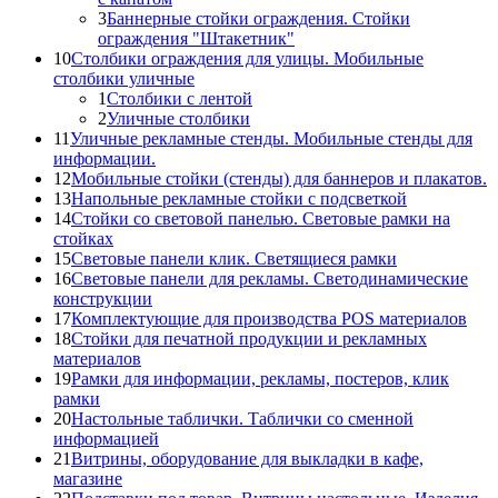
3
Баннерные стойки ограждения. Стойки
ограждения "Штакетник"
10
Столбики ограждения для улицы. Мобильные
столбики уличные
1
Столбики с лентой
2
Уличные столбики
11
Уличные рекламные стенды. Мобильные стенды для
информации.
12
Мобильные стойки (стенды) для баннеров и плакатов.
13
Напольные рекламные стойки с подсветкой
14
Стойки со световой панелью. Световые рамки на
стойках
15
Световые панели клик. Светящиеся рамки
16
Световые панели для рекламы. Светодинамические
конструкции
17
Комплектующие для производства POS материалов
18
Стойки для печатной продукции и рекламных
материалов
19
Рамки для информации, рекламы, постеров, клик
рамки
20
Настольные таблички. Таблички со сменной
информацией
21
Витрины, оборудование для выкладки в кафе,
магазине