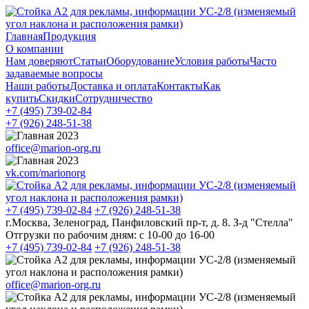
Главная
Продукция
О компании
Нам доверяют
Статьи
Оборудование
Условия работы
Часто
задаваемые вопросы
Наши работы
Доставка и оплата
Контакты
Как
купить
Скидки
Сотрудничество
+7 (495)
739-02-84
+7 (926)
248-51-38
office@marion-org.ru
vk.com/marionorg
+7 (495)
739-02-84
+7 (926)
248-51-38
г.Москва, Зеленоград, Панфиловский пр-т, д. 8. З-д "Стелла"
Отгрузки по рабочим дням:
с 10-00 до 16-00
+7 (495)
739-02-84
+7 (926)
248-51-38
office@marion-org.ru