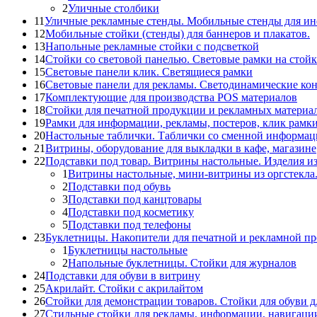
2
Уличные столбики
11
Уличные рекламные стенды. Мобильные стенды для и
12
Мобильные стойки (стенды) для баннеров и плакатов.
13
Напольные рекламные стойки с подсветкой
14
Стойки со световой панелью. Световые рамки на стойк
15
Световые панели клик. Светящиеся рамки
16
Световые панели для рекламы. Светодинамические ко
17
Комплектующие для производства POS материалов
18
Стойки для печатной продукции и рекламных материа
19
Рамки для информации, рекламы, постеров, клик рамк
20
Настольные таблички. Таблички со сменной информац
21
Витрины, оборудование для выкладки в кафе, магазине
22
Подставки под товар. Витрины настольные. Изделия из
1
Витрины настольные, мини-витрины из оргстекла
2
Подставки под обувь
3
Подставки под канцтовары
4
Подставки под косметику
5
Подставки под телефоны
23
Буклетницы. Накопители для печатной и рекламной п
1
Буклетницы настольные
2
Напольные буклетницы. Стойки для журналов
24
Подставки для обуви в витрину
25
Акрилайт. Стойки с акрилайтом
26
Стойки для демонстрации товаров. Стойки для обуви д
27
Стильные стойки для рекламы, информации, навигаци