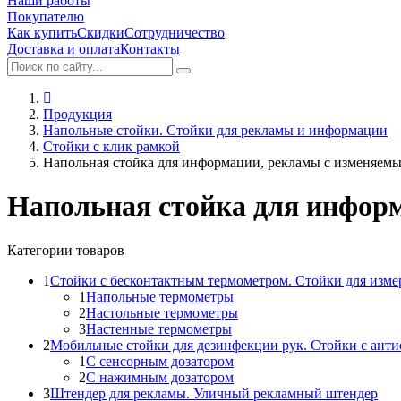
Наши работы
Покупателю
Как купить
Скидки
Сотрудничество
Доставка и оплата
Контакты
Продукция
Напольные стойки. Стойки для рекламы и информации
Стойки с клик рамкой
Напольная стойка для информации, рекламы с изменяемы
Напольная стойка для информ
Категории товаров
1
Стойки с бесконтактным термометром. Стойки для изме
1
Напольные термометры
2
Настольные термометры
3
Настенные термометры
2
Мобильные стойки для дезинфекции рук. Стойки с ант
1
С сенсорным дозатором
2
С нажимным дозатором
3
Штендер для рекламы. Уличный рекламный штендер