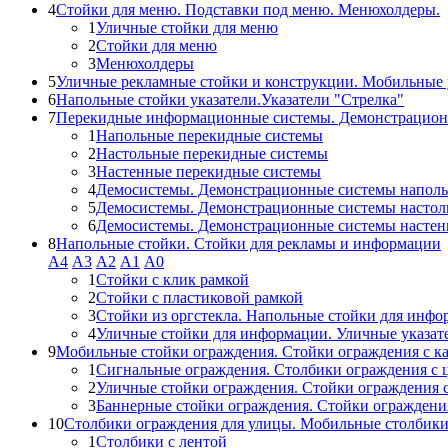
4
Стойки для меню. Подставки под меню. Менюхолдеры.
1
Уличные стойки для меню
2
Стойки для меню
3
Менюхолдеры
5
Уличные рекламные стойки и конструкции. Мобильные 
6
Напольные стойки указатели.Указатели "Стрелка"
7
Перекидные информационные системы. Демонстрацион
1
Напольные перекидные системы
2
Настольные перекидные системы
3
Настенные перекидные системы
4
Демосистемы. Демонстрационные системы напол
5
Демосистемы. Демонстрационные системы настол
6
Демосистемы. Демонстрационные системы насте
8
Напольные стойки. Стойки для рекламы и информации
А4
A3
А2
А1
А0
1
Стойки с клик рамкой
2
Стойки с пластиковой рамкой
3
Стойки из оргстекла. Напольные стойки для инф
4
Уличные стойки для информации. Уличные указат
9
Мобильные стойки ограждения. Стойки ограждения с к
1
Сигнальные ограждения. Столбики ограждения с 
2
Уличные стойки ограждения. Стойки ограждения 
3
Баннерные стойки ограждения. Стойки огражден
10
Столбики ограждения для улицы. Мобильные столбик
1
Столбики с лентой