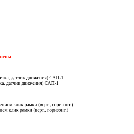
енены
ка, датчик движения) САП-1
м клик рамки (верт., горизонт.)