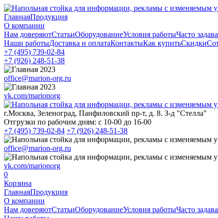
Главная
Продукция
О компании
Нам доверяют
Статьи
Оборудование
Условия работы
Часто задав
Наши работы
Доставка и оплата
Контакты
Как купить
Скидки
Со
+7 (495)
739-02-84
+7 (926)
248-51-38
office@marion-org.ru
vk.com/marionorg
г.Москва, Зеленоград, Панфиловский пр-т, д. 8. З-д "Стелла"
Отгрузки по рабочим дням:
с 10-00 до 16-00
+7 (495)
739-02-84
+7 (926)
248-51-38
office@marion-org.ru
vk.com/marionorg
0
Корзина
Главная
Продукция
О компании
Нам доверяют
Статьи
Оборудование
Условия работы
Часто задав