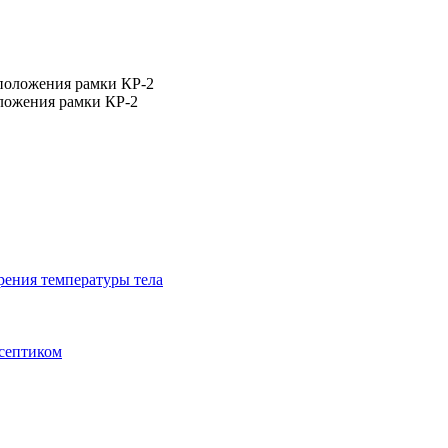
ложения рамки КР-2
рения температуры тела
исептиком