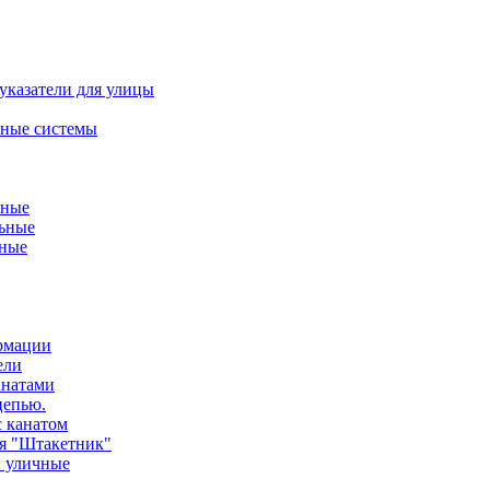
указатели для улицы
ные системы
ьные
ьные
нные
ормации
ели
анатами
цепью.
с канатом
ия "Штакетник"
и уличные