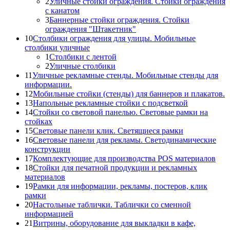
2
Уличные стойки ограждения. Стойки ограждения
с канатом
3
Баннерные стойки ограждения. Стойки
ограждения "Штакетник"
10
Столбики ограждения для улицы. Мобильные
столбики уличные
1
Столбики с лентой
2
Уличные столбики
11
Уличные рекламные стенды. Мобильные стенды для
информации.
12
Мобильные стойки (стенды) для баннеров и плакатов.
13
Напольные рекламные стойки с подсветкой
14
Стойки со световой панелью. Световые рамки на
стойках
15
Световые панели клик. Светящиеся рамки
16
Световые панели для рекламы. Светодинамические
конструкции
17
Комплектующие для производства POS материалов
18
Стойки для печатной продукции и рекламных
материалов
19
Рамки для информации, рекламы, постеров, клик
рамки
20
Настольные таблички. Таблички со сменной
информацией
21
Витрины, оборудование для выкладки в кафе,