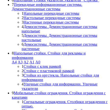
6
Напольные стойки указатели.Указатели "Стрелка"
7
Перекидные информационные системы.
Демонстрационные системы
1
Напольные перекидные системы
2
Настольные перекидные системы
3
Настенные перекидные системы
4
Демосистемы. Демонстрационные системы
напольные
5
Демосистемы. Демонстрационные системы
настольные
6
Демосистемы. Демонстрационные системы
настенные
8
Напольные стойки. Стойки для рекламы и
информации
А4
A3
А2
А1
А0
1
Стойки с клик рамкой
2
Стойки с пластиковой рамкой
3
Стойки из оргстекла. Напольные стойки для
информации
4
Уличные стойки для информации. Уличные
указатели
9
Мобильные стойки ограждения. Стойки ограждения с
канатами
1
Сигнальные ограждения. Столбики ограждения с
цепью.