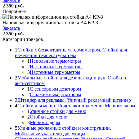
Заказать
2 350 руб.
Подробнее
Напольная информационная стойка А4 КР-3
Заказать
2 350 руб.
Категории товаров
1
Стойки с бесконтактным термометром. Стойки для
измерения температуры тела
1
Напольные термометры
2
Настольные термометры
3
Настенные термометры
2
Мобильные стойки для дезинфекции рук. Стойки с
антисептиком
1
С сенсорным дозатором
2
С нажимным дозатором
3
Штендер для рекламы. Уличный рекламный штендер
4
Стойки для меню. Подставки под меню. Менюхолдеры.
1
Уличные стойки для меню
2
Стойки для меню
3
Менюхолдеры
5
Уличные рекламные стойки и конструкции.
Мобильные указатели для улицы