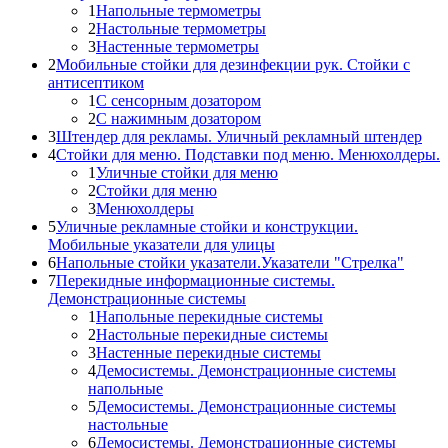
1
Напольные термометры
2
Настольные термометры
3
Настенные термометры
2
Мобильные стойки для дезинфекции рук. Стойки с
антисептиком
1
С сенсорным дозатором
2
С нажимным дозатором
3
Штендер для рекламы. Уличный рекламный штендер
4
Стойки для меню. Подставки под меню. Менюхолдеры.
1
Уличные стойки для меню
2
Стойки для меню
3
Менюхолдеры
5
Уличные рекламные стойки и конструкции.
Мобильные указатели для улицы
6
Напольные стойки указатели.Указатели "Стрелка"
7
Перекидные информационные системы.
Демонстрационные системы
1
Напольные перекидные системы
2
Настольные перекидные системы
3
Настенные перекидные системы
4
Демосистемы. Демонстрационные системы
напольные
5
Демосистемы. Демонстрационные системы
настольные
6
Демосистемы. Демонстрационные системы