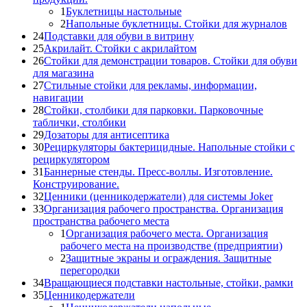
1
Буклетницы настольные
2
Напольные буклетницы. Стойки для журналов
24
Подставки для обуви в витрину
25
Акрилайт. Стойки с акрилайтом
26
Стойки для демонстрации товаров. Стойки для обуви
для магазина
27
Стильные стойки для рекламы, информации,
навигации
28
Стойки, столбики для парковки. Парковочные
таблички, столбики
29
Дозаторы для антисептика
30
Рециркуляторы бактерицидные. Напольные стойки с
рециркулятором
31
Баннерные стенды. Пресс-воллы. Изготовление.
Конструирование.
32
Ценники (ценникодержатели) для системы Joker
33
Организация рабочего пространства. Организация
пространства рабочего места
1
Организация рабочего места. Организация
рабочего места на производстве (предприятии)
2
Защитные экраны и ограждения. Защитные
перегородки
34
Вращающиеся подставки настольные, стойки, рамки
35
Ценникодержатели