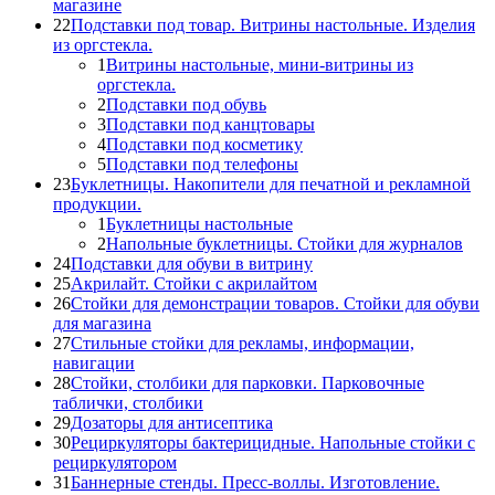
магазине
22
Подставки под товар. Витрины настольные. Изделия
из оргстекла.
1
Витрины настольные, мини-витрины из
оргстекла.
2
Подставки под обувь
3
Подставки под канцтовары
4
Подставки под косметику
5
Подставки под телефоны
23
Буклетницы. Накопители для печатной и рекламной
продукции.
1
Буклетницы настольные
2
Напольные буклетницы. Стойки для журналов
24
Подставки для обуви в витрину
25
Акрилайт. Стойки с акрилайтом
26
Стойки для демонстрации товаров. Стойки для обуви
для магазина
27
Стильные стойки для рекламы, информации,
навигации
28
Стойки, столбики для парковки. Парковочные
таблички, столбики
29
Дозаторы для антисептика
30
Рециркуляторы бактерицидные. Напольные стойки с
рециркулятором
31
Баннерные стенды. Пресс-воллы. Изготовление.