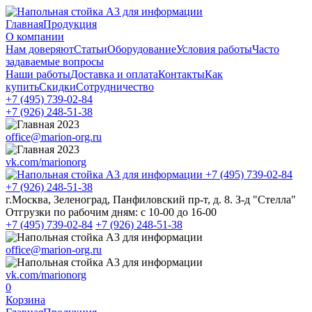
Главная
Продукция
О компании
Нам доверяют
Статьи
Оборудование
Условия работы
Часто
задаваемые вопросы
Наши работы
Доставка и оплата
Контакты
Как
купить
Скидки
Сотрудничество
+7 (495)
739-02-84
+7 (926)
248-51-38
office@marion-org.ru
vk.com/marionorg
+7 (495)
739-02-84
+7 (926)
248-51-38
г.Москва, Зеленоград, Панфиловский пр-т, д. 8. З-д "Стелла"
Отгрузки по рабочим дням:
с 10-00 до 16-00
+7 (495)
739-02-84
+7 (926)
248-51-38
office@marion-org.ru
vk.com/marionorg
0
Корзина