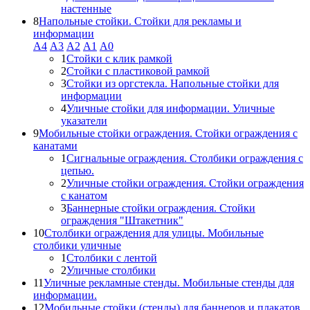
настенные
8
Напольные стойки. Стойки для рекламы и
информации
А4
A3
А2
А1
А0
1
Стойки с клик рамкой
2
Стойки с пластиковой рамкой
3
Стойки из оргстекла. Напольные стойки для
информации
4
Уличные стойки для информации. Уличные
указатели
9
Мобильные стойки ограждения. Стойки ограждения с
канатами
1
Сигнальные ограждения. Столбики ограждения с
цепью.
2
Уличные стойки ограждения. Стойки ограждения
с канатом
3
Баннерные стойки ограждения. Стойки
ограждения "Штакетник"
10
Столбики ограждения для улицы. Мобильные
столбики уличные
1
Столбики с лентой
2
Уличные столбики
11
Уличные рекламные стенды. Мобильные стенды для
информации.
12
Мобильные стойки (стенды) для баннеров и плакатов.