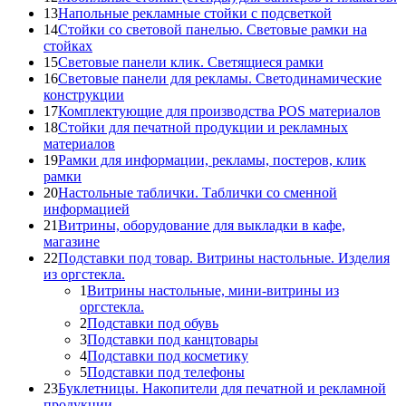
13
Напольные рекламные стойки с подсветкой
14
Стойки со световой панелью. Световые рамки на
стойках
15
Световые панели клик. Светящиеся рамки
16
Световые панели для рекламы. Светодинамические
конструкции
17
Комплектующие для производства POS материалов
18
Стойки для печатной продукции и рекламных
материалов
19
Рамки для информации, рекламы, постеров, клик
рамки
20
Настольные таблички. Таблички со сменной
информацией
21
Витрины, оборудование для выкладки в кафе,
магазине
22
Подставки под товар. Витрины настольные. Изделия
из оргстекла.
1
Витрины настольные, мини-витрины из
оргстекла.
2
Подставки под обувь
3
Подставки под канцтовары
4
Подставки под косметику
5
Подставки под телефоны
23
Буклетницы. Накопители для печатной и рекламной
продукции.