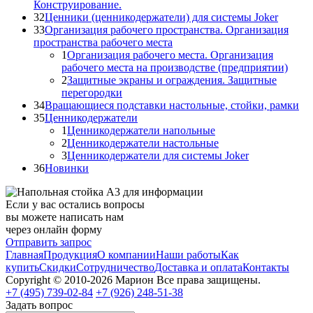
Конструирование.
32
Ценники (ценникодержатели) для системы Joker
33
Организация рабочего пространства. Организация
пространства рабочего места
1
Организация рабочего места. Организация
рабочего места на производстве (предприятии)
2
Защитные экраны и ограждения. Защитные
перегородки
34
Вращающиеся подставки настольные, стойки, рамки
35
Ценникодержатели
1
Ценникодержатели напольные
2
Ценникодержатели настольные
3
Ценникодержатели для системы Joker
36
Новинки
Если у вас остались вопросы
вы можете написать нам
через онлайн форму
Отправить запрос
Главная
Продукция
О компании
Наши работы
Как
купить
Скидки
Сотрудничество
Доставка и оплата
Контакты
Copyright © 2010-2026 Марион Все права защищены.
+7 (495)
739-02-84
+7 (926)
248-51-38
Задать вопрос