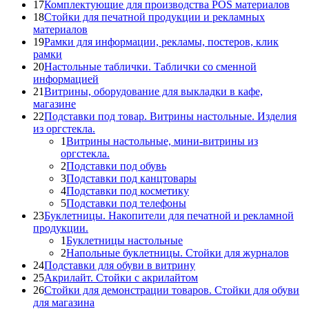
17
Комплектующие для производства POS материалов
18
Стойки для печатной продукции и рекламных
материалов
19
Рамки для информации, рекламы, постеров, клик
рамки
20
Настольные таблички. Таблички со сменной
информацией
21
Витрины, оборудование для выкладки в кафе,
магазине
22
Подставки под товар. Витрины настольные. Изделия
из оргстекла.
1
Витрины настольные, мини-витрины из
оргстекла.
2
Подставки под обувь
3
Подставки под канцтовары
4
Подставки под косметику
5
Подставки под телефоны
23
Буклетницы. Накопители для печатной и рекламной
продукции.
1
Буклетницы настольные
2
Напольные буклетницы. Стойки для журналов
24
Подставки для обуви в витрину
25
Акрилайт. Стойки с акрилайтом
26
Стойки для демонстрации товаров. Стойки для обуви
для магазина