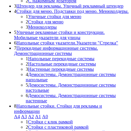
2
С нажимным дозатором
3
Штендер для рекламы. Уличный рекламный штендер
4
Стойки для меню. Подставки под меню. Менюхолдеры.
1
Уличные стойки для меню
2
Стойки для меню
3
Менюхолдеры
5
Уличные рекламные стойки и конструкции.
Мобильные указатели для улицы
6
Напольные стойки указатели.Указатели "Стрелка"
7
Перекидные информационные системы.
Демонстрационные системы
1
Напольные перекидные системы
2
Настольные перекидные системы
3
Настенные перекидные системы
4
Демосистемы. Демонстрационные системы
напольные
5
Демосистемы. Демонстрационные системы
настольные
6
Демосистемы. Демонстрационные системы
настенные
8
Напольные стойки. Стойки для рекламы и
информации
А4
A3
А2
А1
А0
1
Стойки с клик рамкой
2
Стойки с пластиковой рамкой