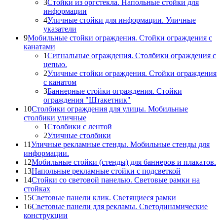
3
Стойки из оргстекла. Напольные стойки для
информации
4
Уличные стойки для информации. Уличные
указатели
9
Мобильные стойки ограждения. Стойки ограждения с
канатами
1
Сигнальные ограждения. Столбики ограждения с
цепью.
2
Уличные стойки ограждения. Стойки ограждения
с канатом
3
Баннерные стойки ограждения. Стойки
ограждения "Штакетник"
10
Столбики ограждения для улицы. Мобильные
столбики уличные
1
Столбики с лентой
2
Уличные столбики
11
Уличные рекламные стенды. Мобильные стенды для
информации.
12
Мобильные стойки (стенды) для баннеров и плакатов.
13
Напольные рекламные стойки с подсветкой
14
Стойки со световой панелью. Световые рамки на
стойках
15
Световые панели клик. Светящиеся рамки
16
Световые панели для рекламы. Светодинамические
конструкции