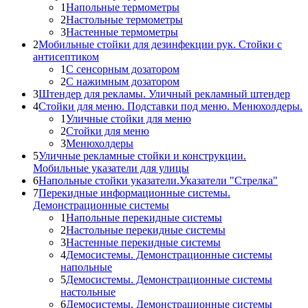
1
Напольные термометры
2
Настольные термометры
3
Настенные термометры
2
Мобильные стойки для дезинфекции рук. Стойки с
антисептиком
1
С сенсорным дозатором
2
С нажимным дозатором
3
Штендер для рекламы. Уличный рекламный штендер
4
Стойки для меню. Подставки под меню. Менюхолдеры.
1
Уличные стойки для меню
2
Стойки для меню
3
Менюхолдеры
5
Уличные рекламные стойки и конструкции.
Мобильные указатели для улицы
6
Напольные стойки указатели.Указатели "Стрелка"
7
Перекидные информационные системы.
Демонстрационные системы
1
Напольные перекидные системы
2
Настольные перекидные системы
3
Настенные перекидные системы
4
Демосистемы. Демонстрационные системы
напольные
5
Демосистемы. Демонстрационные системы
настольные
6
Демосистемы. Демонстрационные системы