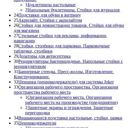
1
Буклетницы настольные
2
Напольные буклетницы. Стойки для журналов
24
Подставки для обуви в витрину
25
Акрилайт. Стойки с акрилайтом
26
Стойки для демонстрации товаров. Стойки для обуви
для магазина
27
Стильные стойки для рекламы, информации,
навигации
28
Стойки, столбики для парковки. Парковочные
таблички, столбики
29
Дозаторы для антисептика
30
Рециркуляторы бактерицидные. Напольные стойки с
рециркулятором
31
Баннерные стенды. Пресс-воллы. Изготовление.
Конструирование.
32
Ценники (ценникодержатели) для системы Joker
33
Организация рабочего пространства. Организация
пространства рабочего места
1
Организация рабочего места. Организация
рабочего места на производстве (предприятии)
2
Защитные экраны и ограждения. Защитные
перегородки
34
Вращающиеся подставки настольные, стойки, рамки
35
Ценникодержатели