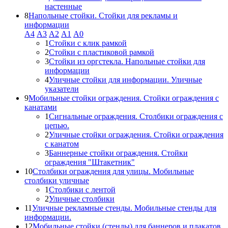
настенные
8
Напольные стойки. Стойки для рекламы и
информации
А4
A3
А2
А1
А0
1
Стойки с клик рамкой
2
Стойки с пластиковой рамкой
3
Стойки из оргстекла. Напольные стойки для
информации
4
Уличные стойки для информации. Уличные
указатели
9
Мобильные стойки ограждения. Стойки ограждения с
канатами
1
Сигнальные ограждения. Столбики ограждения с
цепью.
2
Уличные стойки ограждения. Стойки ограждения
с канатом
3
Баннерные стойки ограждения. Стойки
ограждения "Штакетник"
10
Столбики ограждения для улицы. Мобильные
столбики уличные
1
Столбики с лентой
2
Уличные столбики
11
Уличные рекламные стенды. Мобильные стенды для
информации.
12
Мобильные стойки (стенды) для баннеров и плакатов.