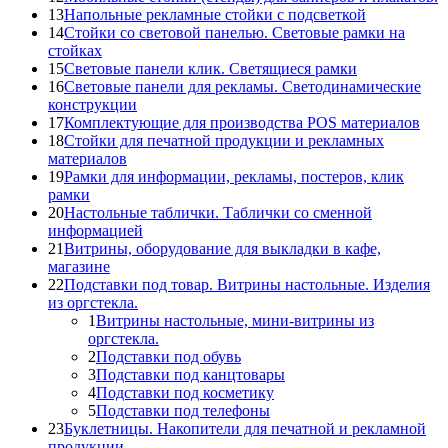
13
Напольные рекламные стойки с подсветкой
14
Стойки со световой панелью. Световые рамки на
стойках
15
Световые панели клик. Светящиеся рамки
16
Световые панели для рекламы. Светодинамические
конструкции
17
Комплектующие для производства POS материалов
18
Стойки для печатной продукции и рекламных
материалов
19
Рамки для информации, рекламы, постеров, клик
рамки
20
Настольные таблички. Таблички со сменной
информацией
21
Витрины, оборудование для выкладки в кафе,
магазине
22
Подставки под товар. Витрины настольные. Изделия
из оргстекла.
1
Витрины настольные, мини-витрины из
оргстекла.
2
Подставки под обувь
3
Подставки под канцтовары
4
Подставки под косметику
5
Подставки под телефоны
23
Буклетницы. Накопители для печатной и рекламной
продукции.