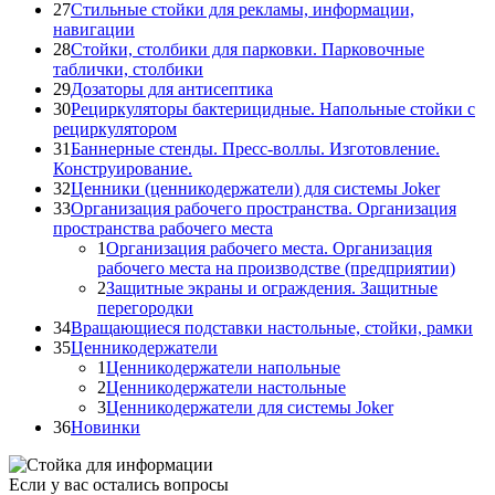
27
Стильные стойки для рекламы, информации,
навигации
28
Стойки, столбики для парковки. Парковочные
таблички, столбики
29
Дозаторы для антисептика
30
Рециркуляторы бактерицидные. Напольные стойки с
рециркулятором
31
Баннерные стенды. Пресс-воллы. Изготовление.
Конструирование.
32
Ценники (ценникодержатели) для системы Joker
33
Организация рабочего пространства. Организация
пространства рабочего места
1
Организация рабочего места. Организация
рабочего места на производстве (предприятии)
2
Защитные экраны и ограждения. Защитные
перегородки
34
Вращающиеся подставки настольные, стойки, рамки
35
Ценникодержатели
1
Ценникодержатели напольные
2
Ценникодержатели настольные
3
Ценникодержатели для системы Joker
36
Новинки
Если у вас остались вопросы