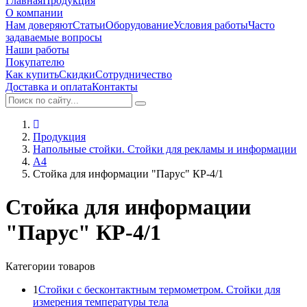
Главная
Продукция
О компании
Нам доверяют
Статьи
Оборудование
Условия работы
Часто
задаваемые вопросы
Наши работы
Покупателю
Как купить
Скидки
Сотрудничество
Доставка и оплата
Контакты
Продукция
Напольные стойки. Стойки для рекламы и информации
А4
Стойка для информации "Парус" КР-4/1
Стойка для информации
"Парус" КР-4/1
Категории товаров
1
Стойки с бесконтактным термометром. Стойки для
измерения температуры тела