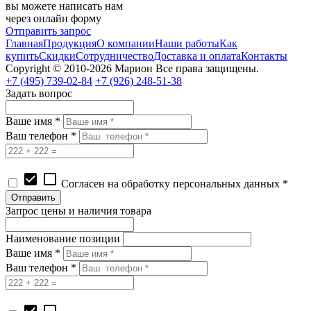
вы можете написать нам
через онлайн форму
Отправить запрос
Главная
Продукция
О компании
Наши работы
Как
купить
Скидки
Сотрудничество
Доставка и оплата
Контакты
Copyright © 2010-2026 Марион Все права защищены.
+7 (495)
739-02-84
+7 (926)
248-51-38
Задать вопрос
Ваше имя *
Ваш телефон *
check_box
check_box_outline_blank
Согласен на обработку персональных данных *
Запрос цены и наличия товара
Наименование позиции
Ваше имя *
Ваш телефон *
check_box
check_box_outline_blank