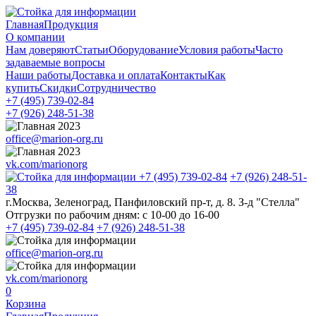
Главная
Продукция
О компании
Нам доверяют
Статьи
Оборудование
Условия работы
Часто
задаваемые вопросы
Наши работы
Доставка и оплата
Контакты
Как
купить
Скидки
Сотрудничество
+7 (495)
739-02-84
+7 (926)
248-51-38
office@marion-org.ru
vk.com/marionorg
+7 (495)
739-02-84
+7 (926)
248-51-
38
г.Москва, Зеленоград, Панфиловский пр-т, д. 8. З-д "Стелла"
Отгрузки по рабочим дням:
с 10-00 до 16-00
+7 (495)
739-02-84
+7 (926)
248-51-38
office@marion-org.ru
vk.com/marionorg
0
Корзина