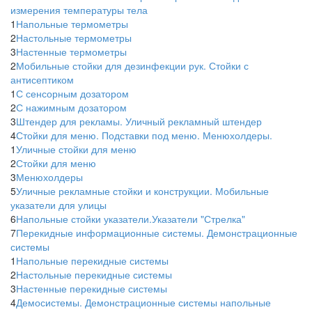
измерения температуры тела
1
Напольные термометры
2
Настольные термометры
3
Настенные термометры
2
Мобильные стойки для дезинфекции рук. Стойки с
антисептиком
1
С сенсорным дозатором
2
С нажимным дозатором
3
Штендер для рекламы. Уличный рекламный штендер
4
Стойки для меню. Подставки под меню. Менюхолдеры.
1
Уличные стойки для меню
2
Стойки для меню
3
Менюхолдеры
5
Уличные рекламные стойки и конструкции. Мобильные
указатели для улицы
6
Напольные стойки указатели.Указатели "Стрелка"
7
Перекидные информационные системы. Демонстрационные
системы
1
Напольные перекидные системы
2
Настольные перекидные системы
3
Настенные перекидные системы
4
Демосистемы. Демонстрационные системы напольные