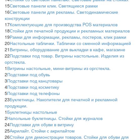
15
Световые панели клик. Светящиеся рамки
16
Световые панели для рекламы. Светодинамические
конструкции
17
Комплектующие для производства POS материалов
18
Стойки для печатной продукции и рекламных материалов
19
Рамки для информации, рекламы, постеров, клик рамки
20
Настольные таблички. Таблички со сменной информацией
21
Витрины, оборудование для выкладки в кафе, магазине
22
Подставки под товар. Витрины настольные. Изделия из
оргстекла.
1
Витрины настольные, мини-витрины из оргстекла.
2
Подставки под обувь
3
Подставки под канцтовары
4
Подставки под косметику
5
Подставки под телефоны
23
Буклетницы. Накопители для печатной и рекламной
продукции.
1
Буклетницы настольные
2
Напольные буклетницы. Стойки для журналов
24
Подставки для обуви в витрину
25
Акрилайт. Стойки с акрилайтом
26
Стойки для демонстрации товаров. Стойки для обуви для