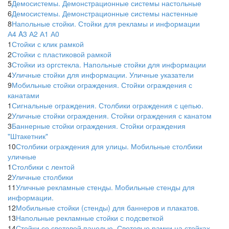
5
Демосистемы. Демонстрационные системы настольные
6
Демосистемы. Демонстрационные системы настенные
8
Напольные стойки. Стойки для рекламы и информации
А4
A3
А2
А1
А0
1
Стойки с клик рамкой
2
Стойки с пластиковой рамкой
3
Стойки из оргстекла. Напольные стойки для информации
4
Уличные стойки для информации. Уличные указатели
9
Мобильные стойки ограждения. Стойки ограждения с
канатами
1
Сигнальные ограждения. Столбики ограждения с цепью.
2
Уличные стойки ограждения. Стойки ограждения с канатом
3
Баннерные стойки ограждения. Стойки ограждения
"Штакетник"
10
Столбики ограждения для улицы. Мобильные столбики
уличные
1
Столбики с лентой
2
Уличные столбики
11
Уличные рекламные стенды. Мобильные стенды для
информации.
12
Мобильные стойки (стенды) для баннеров и плакатов.
13
Напольные рекламные стойки с подсветкой
14
Стойки со световой панелью. Световые рамки на стойках