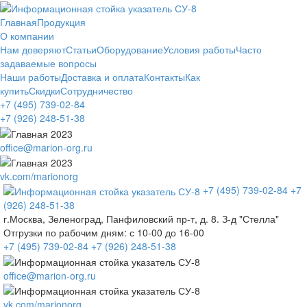
Главная
Продукция
О компании
Нам доверяют
Статьи
Оборудование
Условия работы
Часто
задаваемые вопросы
Наши работы
Доставка и оплата
Контакты
Как
купить
Скидки
Сотрудничество
+7 (495)
739-02-84
+7 (926)
248-51-38
office@marion-org.ru
vk.com/marionorg
+7 (495)
739-02-84
+7
(926)
248-51-38
г.Москва, Зеленоград, Панфиловский пр-т, д. 8. З-д "Стелла"
Отгрузки по рабочим дням:
с 10-00 до 16-00
+7 (495)
739-02-84
+7 (926)
248-51-38
office@marion-org.ru
vk.com/marionorg