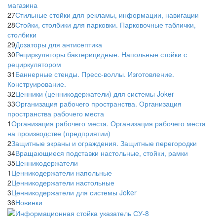
магазина
27
Стильные стойки для рекламы, информации, навигации
28
Стойки, столбики для парковки. Парковочные таблички,
столбики
29
Дозаторы для антисептика
30
Рециркуляторы бактерицидные. Напольные стойки с
рециркулятором
31
Баннерные стенды. Пресс-воллы. Изготовление.
Конструирование.
32
Ценники (ценникодержатели) для системы Joker
33
Организация рабочего пространства. Организация
пространства рабочего места
1
Организация рабочего места. Организация рабочего места
на производстве (предприятии)
2
Защитные экраны и ограждения. Защитные перегородки
34
Вращающиеся подставки настольные, стойки, рамки
35
Ценникодержатели
1
Ценникодержатели напольные
2
Ценникодержатели настольные
3
Ценникодержатели для системы Joker
36
Новинки