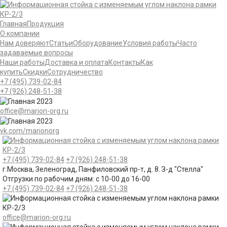
Главная
Продукция
О компании
Нам доверяют
Статьи
Оборудование
Условия работы
Часто
задаваемые вопросы
Наши работы
Доставка и оплата
Контакты
Как
купить
Скидки
Сотрудничество
+7 (495)
739-02-84
+7 (926)
248-51-38
office@marion-org.ru
vk.com/marionorg
+7 (495)
739-02-84
+7 (926)
248-51-38
г.Москва, Зеленоград, Панфиловский пр-т, д. 8. З-д "Стелла"
Отгрузки по рабочим дням:
с 10-00 до 16-00
+7 (495)
739-02-84
+7 (926)
248-51-38
office@marion-org.ru